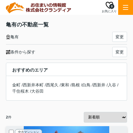
0
お気に入り
亀有の不動産一覧
亀有
変更
条件から探す
変更
おすすめのエリア
金町
/
西新井本町
/
西尾久
/
東和
/
島根
/
白鳥
/
西新井
/
入谷
/
千住桜木
/
大谷田
2
件
中古マンション