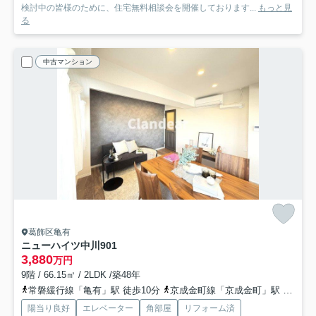
検討中の皆様のために、住宅無料相談会を開催しております...
もっと見
る
中古マンション
葛飾区亀有
ニューハイツ中川
901
3,880
万円
9階 / 66.15㎡ / 2LDK /築48年
常磐緩行線「亀有」駅 徒歩10分
京成金町線「京成金町」駅 徒歩22分
陽当り良好
エレベーター
角部屋
リフォーム済