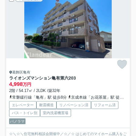
葛飾区亀有
ライオンズマンション亀有第六
203
4,998
万円
2階 / 54.17㎡ / 2LDK /築32年
常磐緩行線「亀有」駅 徒歩8分
京成本線「お花茶屋」駅 徒歩25分
エレベーター
耐震構造
リノベーション済
リフォーム済
バス・トイレ別
室内洗濯機置場
パノラマ
☆＼☆＼住宅無料相談会開催中／☆／☆ はじめてのマイホーム購入をご