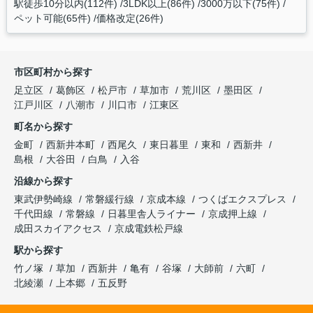
駅徒歩10分以内(112件)
3LDK以上(86件)
3000万以下(75件)
ペット可能(65件)
価格改定(26件)
市区町村から探す
足立区
葛飾区
松戸市
草加市
荒川区
墨田区
江戸川区
八潮市
川口市
江東区
町名から探す
金町
西新井本町
西尾久
東日暮里
東和
西新井
島根
大谷田
白鳥
入谷
沿線から探す
東武伊勢崎線
常磐緩行線
京成本線
つくばエクスプレス
千代田線
常磐線
日暮里舎人ライナー
京成押上線
成田スカイアクセス
京成電鉄松戸線
駅から探す
竹ノ塚
草加
西新井
亀有
谷塚
大師前
六町
北綾瀬
上本郷
五反野