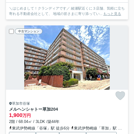
＼はじめまして！クランディアです／ 綾瀬駅近くに３店舗、気軽に立ち
寄れる不動産会社として、 地域の皆さまに寄り添ってい...
もっと見る
中古マンション
草加市谷塚
メルヘンシャトー草加
204
1,900
万円
2階 / 68.04㎡ / 3LDK /築44年
東武伊勢崎線「谷塚」駅 徒歩6分
東武伊勢崎線「草加」駅 徒歩27分