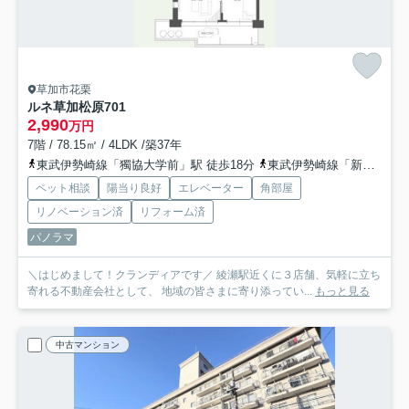
草加市花栗
ルネ草加松原
701
2,990
万円
7階 / 78.15㎡ / 4LDK /築37年
東武伊勢崎線「獨協大学前」駅 徒歩18分
東武伊勢崎線「新田」駅 徒歩30分
ペット相談
陽当り良好
エレベーター
角部屋
リノベーション済
リフォーム済
パノラマ
＼はじめまして！クランディアです／ 綾瀬駅近くに３店舗、気軽に立ち
寄れる不動産会社として、 地域の皆さまに寄り添ってい...
もっと見る
中古マンション