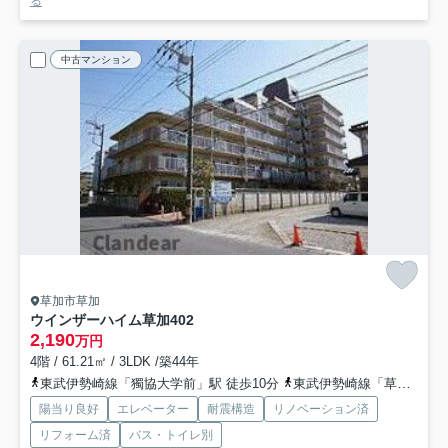
る
中古マンション
草加市草加
ウインザーハイム草加
402
2,190
万円
4階 / 61.21㎡ / 3LDK /築44年
東武伊勢崎線「獨協大学前」駅 徒歩10分
東武伊勢崎線「草加」駅 徒歩16分
陽当り良好
エレベーター
耐震構造
リノベーション済
リフォーム済
バス・トイレ別