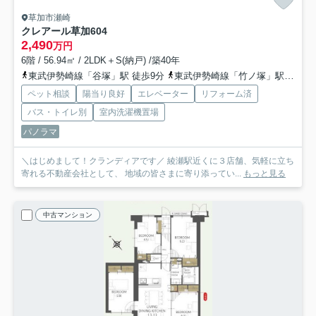
草加市瀬崎
クレアール草加
604
2,490
万円
6階 / 56.94㎡ / 2LDK＋S(納戸) /築40年
東武伊勢崎線「谷塚」駅 徒歩9分
東武伊勢崎線「竹ノ塚」駅 徒歩29分
ペット相談
陽当り良好
エレベーター
リフォーム済
バス・トイレ別
室内洗濯機置場
パノラマ
＼はじめまして！クランディアです／ 綾瀬駅近くに３店舗、気軽に立ち
寄れる不動産会社として、 地域の皆さまに寄り添ってい...
もっと見る
中古マンション