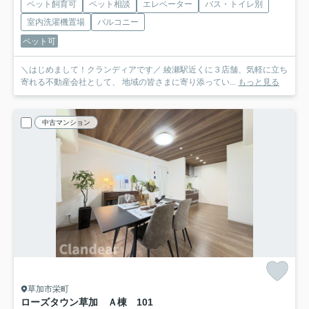
ペット飼育可
ペット相談
エレベーター
バス・トイレ別
室内洗濯機置場
バルコニー
ペット可
＼はじめまして！クランディアです／ 綾瀬駅近くに３店舗、気軽に立ち
寄れる不動産会社として、 地域の皆さまに寄り添ってい...
もっと見る
中古マンション
草加市栄町
ローズタウン草加 Ａ棟
101