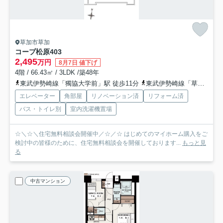
草加市草加
コープ松原
403
2,495
万円
8月7日 値下げ
4階 / 66.43㎡ / 3LDK /築48年
東武伊勢崎線「獨協大学前」駅 徒歩11分
東武伊勢崎線「草加」駅 徒歩20分
エレベーター
角部屋
リノベーション済
リフォーム済
バス・トイレ別
室内洗濯機置場
☆＼☆＼住宅無料相談会開催中／☆／☆ はじめてのマイホーム購入をご
検討中の皆様のために、住宅無料相談会を開催しております...
もっと見
る
中古マンション