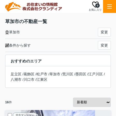
0
お気に入り
草加市の不動産一覧
草加市
変更
条件から探す
変更
おすすめのエリア
足立区
/
葛飾区
/
松戸市
/
草加市
/
荒川区
/
墨田区
/
江戸川区
/
八潮市
/
川口市
/
江東区
16
件
中古マンション