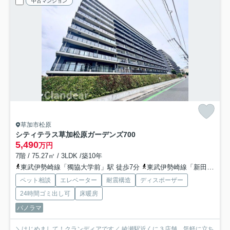
中古マンション
草加市松原
シティテラス草加松原ガーデンズ
700
5,490
万円
7階 / 75.27㎡ / 3LDK /築10年
東武伊勢崎線「獨協大学前」駅 徒歩7分
東武伊勢崎線「新田」駅 徒歩19分
ペット相談
エレベーター
耐震構造
ディスポーザー
24時間ゴミ出し可
床暖房
パノラマ
＼はじめまして！クランディアです／ 綾瀬駅近くに３店舗、気軽に立ち