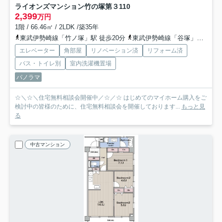
ライオンズマンション竹の塚第３
110
2,399
万円
1階 / 66.46㎡ / 2LDK /築35年
東武伊勢崎線「竹ノ塚」駅 徒歩20分
東武伊勢崎線「谷塚」駅 徒歩20分
エレベーター
角部屋
リノベーション済
リフォーム済
バス・トイレ別
室内洗濯機置場
パノラマ
☆＼☆＼住宅無料相談会開催中／☆／☆ はじめてのマイホーム購入をご
検討中の皆様のために、住宅無料相談会を開催しております...
もっと見
る
中古マンション