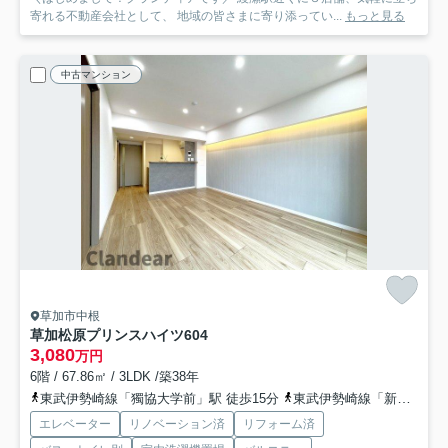
寄れる不動産会社として、 地域の皆さまに寄り添ってい...
もっと見る
中古マンション
草加市中根
草加松原プリンスハイツ
604
3,080
万円
6階 / 67.86㎡ / 3LDK /築38年
東武伊勢崎線「獨協大学前」駅 徒歩15分
東武伊勢崎線「新田」駅 徒歩28分
エレベーター
リノベーション済
リフォーム済