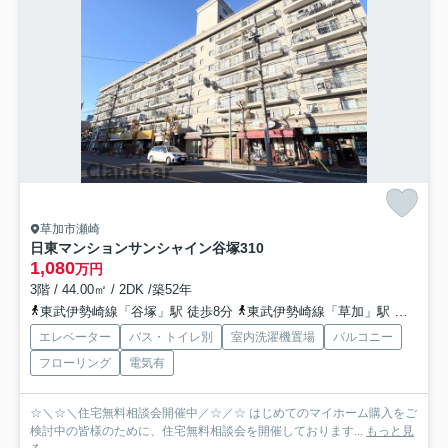
草加市瀬崎
日東マンションサンシャイン谷塚
310
1,080
万円
3階 / 44.00㎡ / 2DK /築52年
東武伊勢崎線「谷塚」駅 徒歩8分
東武伊勢崎線「草加」駅 徒歩29分
エレベーター
バス・トイレ別
室内洗濯機置場
バルコニー
フローリング
電気有
☆＼☆＼住宅無料相談会開催中／☆／☆ はじめてのマイホーム購入をご
検討中の皆様のために、住宅無料相談会を開催しております...
もっと見