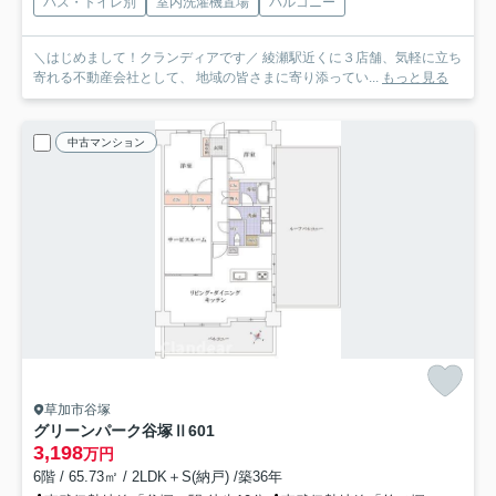
バス・トイレ別
室内洗濯機置場
バルコニー
＼はじめまして！クランディアです／ 綾瀬駅近くに３店舗、気軽に立ち
寄れる不動産会社として、 地域の皆さまに寄り添ってい...
もっと見る
中古マンション
草加市谷塚
グリーンパーク谷塚Ⅱ
601
3,198
万円
6階 / 65.73㎡ / 2LDK＋S(納戸) /築36年