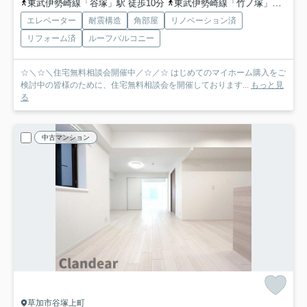
東武伊勢崎線「谷塚」駅 徒歩10分
東武伊勢崎線「竹ノ塚」駅 徒歩27分
エレベーター
耐震構造
角部屋
リノベーション済
リフォーム済
ルーフバルコニー
☆＼☆＼住宅無料相談会開催中／☆／☆ はじめてのマイホーム購入をご
検討中の皆様のために、住宅無料相談会を開催しております...
もっと見
る
中古マンション
草加市谷塚上町