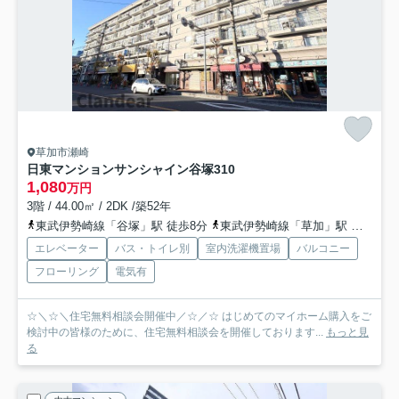
草加市瀬崎
日東マンションサンシャイン谷塚
310
1,080
万円
3階 / 44.00㎡ / 2DK /築52年
東武伊勢崎線「谷塚」駅 徒歩8分
東武伊勢崎線「草加」駅 徒歩29分
エレベーター
バス・トイレ別
室内洗濯機置場
バルコニー
フローリング
電気有
☆＼☆＼住宅無料相談会開催中／☆／☆ はじめてのマイホーム購入をご
検討中の皆様のために、住宅無料相談会を開催しております...
もっと見
る