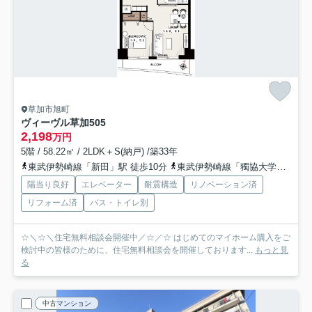
草加市旭町
ヴィーヴル草加
505
2,198
万円
5階 / 58.22㎡ / 2LDK＋S(納戸) /築33年
東武伊勢崎線「新田」駅 徒歩10分
東武伊勢崎線「獨協大学前」駅 徒歩14分
陽当り良好
エレベーター
耐震構造
リノベーション済
リフォーム済
バス・トイレ別
☆＼☆＼住宅無料相談会開催中／☆／☆ はじめてのマイホーム購入をご
検討中の皆様のために、住宅無料相談会を開催しております...
もっと見
る
中古マンション