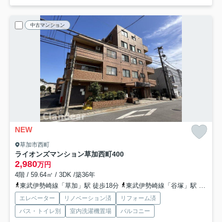
中古マンション
NEW
草加市西町
ライオンズマンション草加西町
400
2,980
万円
4階 / 59.64㎡ / 3DK /築36年
東武伊勢崎線「草加」駅 徒歩18分
東武伊勢崎線「谷塚」駅 徒歩25分
エレベーター
リノベーション済
リフォーム済
バス・トイレ別
室内洗濯機置場
バルコニー