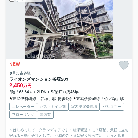
NEW
草加市谷塚
ライオンズマンション谷塚
209
2,450
万円
2階 / 63.84㎡ / 2LDK＋S(納戸) /築48年
東武伊勢崎線「谷塚」駅 徒歩6分
東武伊勢崎線「竹ノ塚」駅 徒歩29分
エレベーター
バス・トイレ別
室内洗濯機置場
バルコニー
フローリング
電気有
＼はじめまして！クランディアです／ 綾瀬駅近くに３店舗、気軽に立ち
寄れる不動産会社として、 地域の皆さまに寄り添ってい...
もっと見る