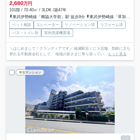
2,680
万円
101階 / 70.40㎡ / 3LDK /築47年
東武伊勢崎線「獨協大学前」駅 徒歩9分
東武伊勢崎線「草加」駅 徒歩17分
ペット相談
エレベーター
リノベーション済
リフォーム済
バス・トイレ別
室内洗濯機置場
＼はじめまして！クランディアです／ 綾瀬駅近くに３店舗、気軽に立ち
寄れる不動産会社として、 地域の皆さまに寄り添ってい...
もっと見る
中古マンション