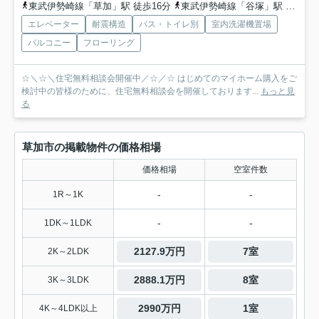
東武伊勢崎線「草加」駅 徒歩16分
東武伊勢崎線「谷塚」駅 徒歩20分
エレベーター
耐震構造
バス・トイレ別
室内洗濯機置場
バルコニー
フローリング
☆＼☆＼住宅無料相談会開催中／☆／☆ はじめてのマイホーム購入をご
検討中の皆様のために、住宅無料相談会を開催しております...
もっと見
る
草加市の掲載物件の価格相場
価格相場
空室件数
-
-
1R～1K
-
-
1DK～1LDK
2127.9万円
7室
2K～2LDK
2888.1万円
8室
3K～3LDK
2990万円
1室
4K～4LDK以上