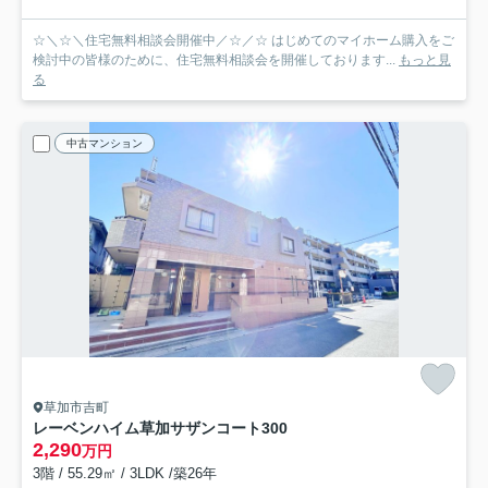
☆＼☆＼住宅無料相談会開催中／☆／☆ はじめてのマイホーム購入をご
検討中の皆様のために、住宅無料相談会を開催しております...
もっと見
る
中古マンション
草加市吉町
レーベンハイム草加サザンコート
300
2,290
万円
3階 / 55.29㎡ / 3LDK /築26年