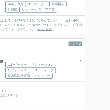
陽当り良好
エレベーター
耐震構造
角部屋
リフォーム済
専用庭
う方には、現地でしっか...
もっと見る
パノラマ
階建
エレベーター
リノベーション済
リフォーム済
バス・トイレ別
室内洗濯機置場
バルコニー
ます！
え致します☆彡