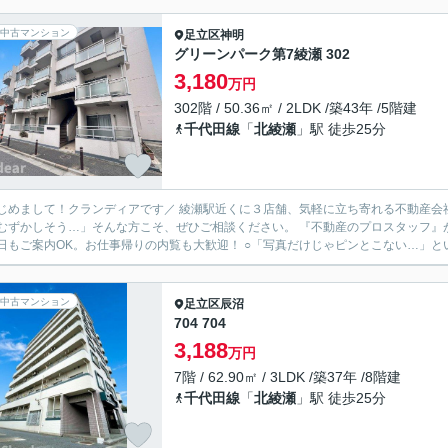
中古マンション
足立区
神明
グリーンパーク第7綾瀬 302
3,180
万円
302階 / 50.36㎡ / 2LDK /築43年 /5階建
千代田線
「
北綾瀬
」駅 徒歩25分
ランディアです／ 綾瀬駅近くに３店舗、気軽に立ち寄れる不動産会社として、 地域の皆さまに寄り添っています。 「住まい探し
しそう…」そんな方こそ、ぜひご相談ください。 『不動産のプロスタッフ』が、ローンや資金のこともわかりやすくご説明します。 〇平日
日もご案内OK。お仕事帰りの内覧も大歓迎！ ○「写真だけじゃピンとこない…」とい
中古マンション
足立区
辰沼
704 704
3,188
万円
7階 / 62.90㎡ / 3LDK /築37年 /8階建
千代田線
「
北綾瀬
」駅 徒歩25分