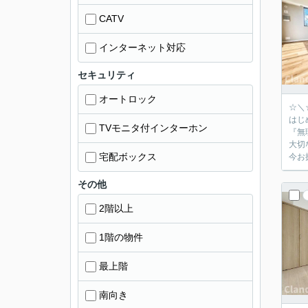
CATV
インターネット対応
セキュリティ
オートロック
☆＼
はじ
TVモニタ付インターホン
『無
大切
宅配ボックス
今お
その他
2階以上
1階の物件
最上階
南向き