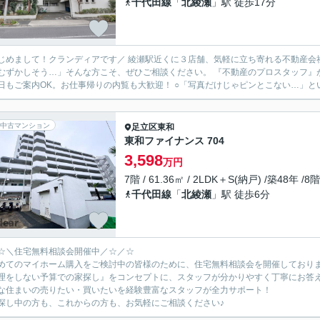
千代田線
「
北綾瀬
」駅 徒歩17分
ランディアです／ 綾瀬駅近くに３店舗、気軽に立ち寄れる不動産会社として、 地域の皆さまに寄り添っています。 「住まい探し
しそう…」そんな方こそ、ぜひご相談ください。 『不動産のプロスタッフ』が、ローンや資金のこともわかりやすくご説明します。 〇平日
日もご案内OK。お仕事帰りの内覧も大歓迎！ ○「写真だけじゃピンとこない…」とい
中古マンション
足立区
東和
東和ファイナンス 704
3,598
万円
7階 / 61.36㎡ / 2LDK＋S(納戸) /築48年 /8
千代田線
「
北綾瀬
」駅 徒歩6分
☆＼住宅無料相談会開催中／☆／☆
めてのマイホーム購入をご検討中の皆様のために、住宅無料相談会を開催しており
理をしない予算での家探し』をコンセプトに、スタッフが分かりやすく丁寧にお答
な住まいの売りたい・買いたいを経験豊富なスタッフが全力サポート！
探し中の方も、これからの方も、お気軽にご相談ください♪