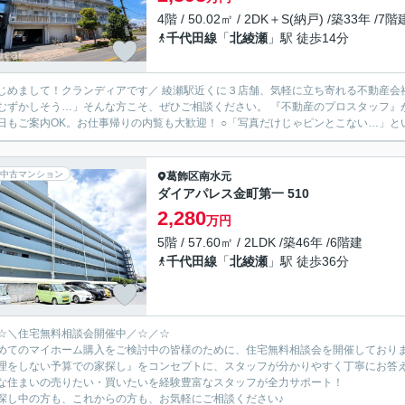
4階 / 50.02㎡ / 2DK＋S(納戸) /築33年 /7階
千代田線
「
北綾瀬
」駅 徒歩14分
ランディアです／ 綾瀬駅近くに３店舗、気軽に立ち寄れる不動産会社として、 地域の皆さまに寄り添っています。 「住まい探し
しそう…」そんな方こそ、ぜひご相談ください。 『不動産のプロスタッフ』が、ローンや資金のこともわかりやすくご説明します。 〇平日
日もご案内OK。お仕事帰りの内覧も大歓迎！ ○「写真だけじゃピンとこない…」とい
中古マンション
葛飾区
南水元
ダイアパレス金町第一 510
2,280
万円
5階 / 57.60㎡ / 2LDK /築46年 /6階建
千代田線
「
北綾瀬
」駅 徒歩36分
☆＼住宅無料相談会開催中／☆／☆
めてのマイホーム購入をご検討中の皆様のために、住宅無料相談会を開催しており
理をしない予算での家探し』をコンセプトに、スタッフが分かりやすく丁寧にお答
な住まいの売りたい・買いたいを経験豊富なスタッフが全力サポート！
探し中の方も、これからの方も、お気軽にご相談ください♪