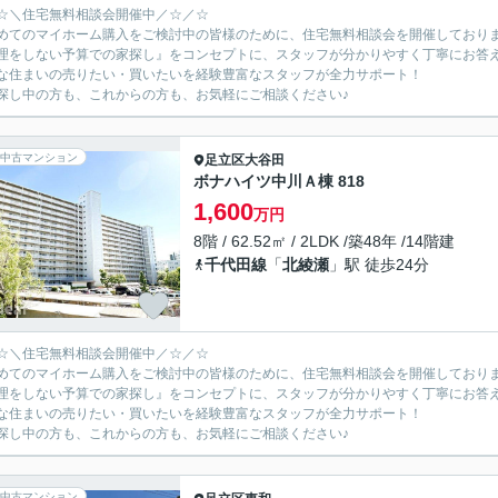
☆＼住宅無料相談会開催中／☆／☆
めてのマイホーム購入をご検討中の皆様のために、住宅無料相談会を開催しており
理をしない予算での家探し』をコンセプトに、スタッフが分かりやすく丁寧にお答
な住まいの売りたい・買いたいを経験豊富なスタッフが全力サポート！
探し中の方も、これからの方も、お気軽にご相談ください♪
中古マンション
足立区
大谷田
ボナハイツ中川Ａ棟 818
1,600
万円
8階 / 62.52㎡ / 2LDK /築48年 /14階建
千代田線
「
北綾瀬
」駅 徒歩24分
☆＼住宅無料相談会開催中／☆／☆
めてのマイホーム購入をご検討中の皆様のために、住宅無料相談会を開催しており
理をしない予算での家探し』をコンセプトに、スタッフが分かりやすく丁寧にお答
な住まいの売りたい・買いたいを経験豊富なスタッフが全力サポート！
探し中の方も、これからの方も、お気軽にご相談ください♪
中古マンション