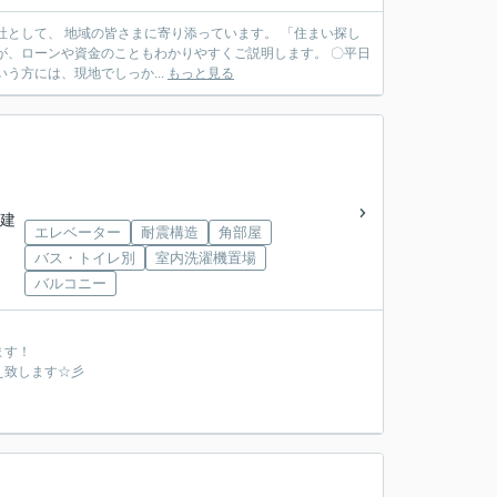
う方には、現地でしっか...
もっと見る
階建
エレベーター
耐震構造
角部屋
バス・トイレ別
室内洗濯機置場
バルコニー
ます！
え致します☆彡