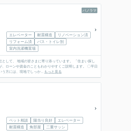
パノラマ
エレベーター
耐震構造
リノベーション済
リフォーム済
バス・トイレ別
室内洗濯機置場
う方には、現地でしっか...
もっと見る
ペット相談
陽当り良好
エレベーター
耐震構造
角部屋
二重サッシ