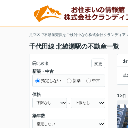
足立区で不動産売買をご検討中なら株式会社クランディア
千代田線 北綾瀬駅の不動産一覧
お
北綾瀬
変更
新築・中古
草
指定しない
新築
中古
価格
13
件
～
築年数