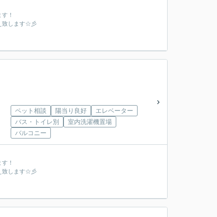
ます！
え致します☆彡
ペット相談
陽当り良好
エレベーター
バス・トイレ別
室内洗濯機置場
バルコニー
ます！
え致します☆彡