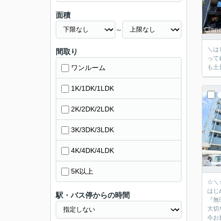
面積
～
＼はじめまして！ク
間取り
ってむずか
ワンルーム
も土
1K/1DK/1LDK
2K/2DK/2LDK
3K/3DK/3LDK
4K/4DK/4LDK
5K以上
☆＼
はじ
駅・バス停からの時間
『無
大切
今お