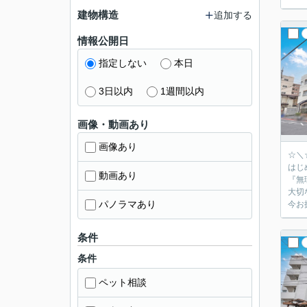
建物構造
追加する
情報公開日
指定しない
本日
3日以内
1週間以内
画像・動画あり
画像あり
☆＼
はじ
動画あり
『無
大切
パノラマあり
今お
条件
条件
ペット相談