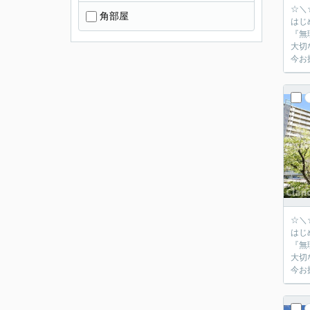
☆＼
角部屋
はじ
『無
大切
今お
☆＼
はじ
『無
大切
今お