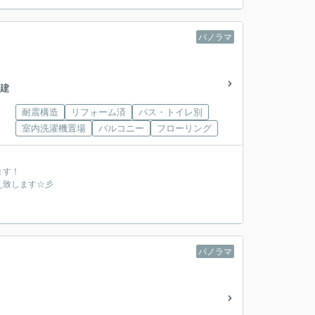
パノラマ
階建
耐震構造
リフォーム済
バス・トイレ別
室内洗濯機置場
バルコニー
フローリング
ます！
え致します☆彡
パノラマ