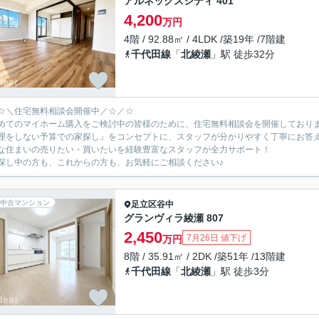
アルネックスシティ 401
4,200
万円
4階 / 92.88㎡ / 4LDK /築19年 /7階建
千代田線
「
北綾瀬
」駅 徒歩32分
☆＼住宅無料相談会開催中／☆／☆
めてのマイホーム購入をご検討中の皆様のために、住宅無料相談会を開催しており
理をしない予算での家探し』をコンセプトに、スタッフが分かりやすく丁寧にお答
な住まいの売りたい・買いたいを経験豊富なスタッフが全力サポート！
探し中の方も、これからの方も、お気軽にご相談ください♪
中古マンション
足立区
谷中
グランヴィラ綾瀬 807
2,450
7月26日 値下げ
万円
8階 / 35.91㎡ / 2DK /築51年 /13階建
千代田線
「
北綾瀬
」駅 徒歩3分