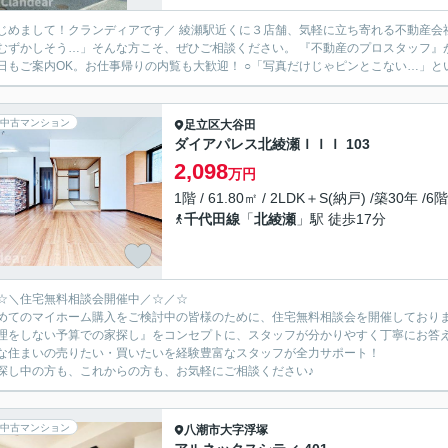
ランディアです／ 綾瀬駅近くに３店舗、気軽に立ち寄れる不動産会社として、 地域の皆さまに寄り添っています。 「住まい探し
しそう…」そんな方こそ、ぜひご相談ください。 『不動産のプロスタッフ』が、ローンや資金のこともわかりやすくご説明します。 〇平日
日もご案内OK。お仕事帰りの内覧も大歓迎！ ○「写真だけじゃピンとこない…」とい
中古マンション
足立区
大谷田
ダイアパレス北綾瀬ＩＩＩ 103
2,098
万円
1階 / 61.80㎡ / 2LDK＋S(納戸) /築30年 /6
千代田線
「
北綾瀬
」駅 徒歩17分
☆＼住宅無料相談会開催中／☆／☆
めてのマイホーム購入をご検討中の皆様のために、住宅無料相談会を開催しており
理をしない予算での家探し』をコンセプトに、スタッフが分かりやすく丁寧にお答
な住まいの売りたい・買いたいを経験豊富なスタッフが全力サポート！
探し中の方も、これからの方も、お気軽にご相談ください♪
中古マンション
八潮市
大字浮塚