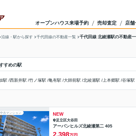
オープンハウス来場予約
売却査定
店舗
千代田線 北綾瀬駅の不動産
沿線・駅から探す
千代田線の不動産一覧
すすめの駅
加駅
/
西新井駅
/
竹ノ塚駅
/
亀有駅
/
大師前駅
/
北綾瀬駅
/
上本郷駅
/
谷塚駅
中古マンション
NEW
足立区
大谷田
アーバンヒルズ北綾瀬第二 405
2,398
万円