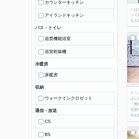
カウンターキッチン
＼はじめまして！ク
アイランドキッチン
ってむずか
も土
バス・トイレ
追焚機能浴室
浴室乾燥機
冷暖房
床暖房
収納
☆＼
ウォークインクロゼット
はじ
『無
大切
通信・放送
今お
CS
BS