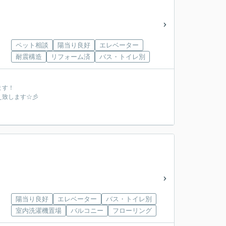
ペット相談
陽当り良好
エレベーター
耐震構造
リフォーム済
バス・トイレ別
ます！
え致します☆彡
陽当り良好
エレベーター
バス・トイレ別
室内洗濯機置場
バルコニー
フローリング