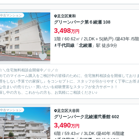
中古マンション
足立区
東和
グリーンパーク第６綾瀬 108
3,498
万円
1階 / 60.62㎡ / 2LDK＋S(納戸) /築43年 /5
千代田線
「
北綾瀬
」駅 徒歩9分
☆＼住宅無料相談会開催中／☆／☆
めてのマイホーム購入をご検討中の皆様のために、住宅無料相談会を開催しており
理をしない予算での家探し』をコンセプトに、スタッフが分かりやすく丁寧にお答
な住まいの売りたい・買いたいを経験豊富なスタッフが全力サポート！
探し中の方も、これからの方も、お気軽にご相談ください♪
中古マンション
足立区
大谷田
グリーンパーク北綾瀬弐番館 602
3,490
万円
6階 / 59.43㎡ / 3LDK /築40年 /6階建