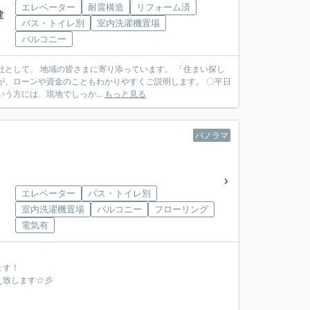
エレベーター
耐震構造
リフォーム済
建
バス・トイレ別
室内洗濯機置場
バルコニー
う方には、現地でしっか...
もっと見る
パノラマ
エレベーター
バス・トイレ別
室内洗濯機置場
バルコニー
フローリング
電気有
ます！
え致します☆彡