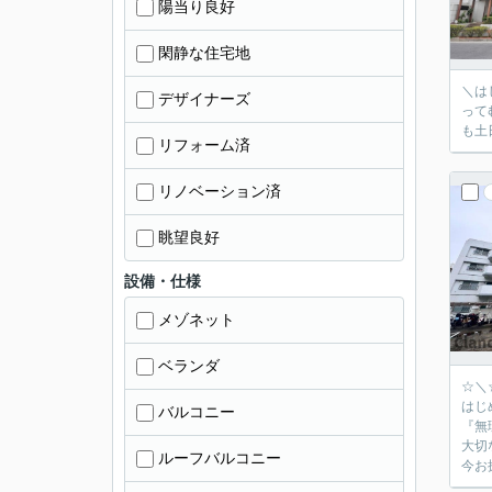
陽当り良好
閑静な住宅地
＼はじめまして！ク
デザイナーズ
ってむずか
も土
リフォーム済
リノベーション済
眺望良好
設備・仕様
メゾネット
ベランダ
☆＼
はじ
バルコニー
『無
大切
ルーフバルコニー
今お