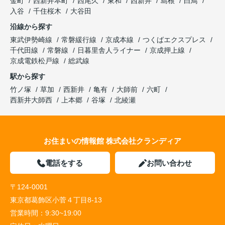
金町
西新井本町
西尾久
東和
西新井
島根
白鳥
入谷
千住桜木
大谷田
沿線から探す
東武伊勢崎線
常磐緩行線
京成本線
つくばエクスプレス
千代田線
常磐線
日暮里舎人ライナー
京成押上線
京成電鉄松戸線
総武線
駅から探す
竹ノ塚
草加
西新井
亀有
大師前
六町
西新井大師西
上本郷
谷塚
北綾瀬
お住まいの情報館 株式会社クランディア
電話をする
お問い合わせ
〒124-0001
東京都葛飾区小菅４丁目8-13
営業時間：
9:30~19:00