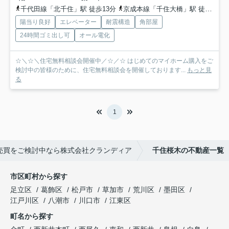
千代田線「北千住」駅 徒歩13分
京成本線「千住大橋」駅 徒歩15分
陽当り良好
エレベーター
耐震構造
角部屋
24時間ゴミ出し可
オール電化
☆＼☆＼住宅無料相談会開催中／☆／☆ はじめてのマイホーム購入をご
検討中の皆様のために、住宅無料相談会を開催しております...
もっと見
る
1
売買をご検討中なら株式会社クランディア
千住桜木の不動産一覧
市区町村から探す
足立区
葛飾区
松戸市
草加市
荒川区
墨田区
江戸川区
八潮市
川口市
江東区
町名から探す