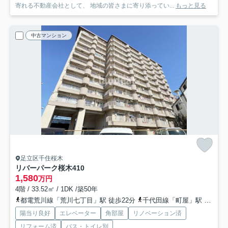
寄れる不動産会社として、 地域の皆さまに寄り添ってい...
もっと見る
中古マンション
足立区千住桜木
リバーパーク桜木
410
1,580
万円
4階 / 33.52㎡ / 1DK /築50年
都電荒川線「荒川七丁目」駅 徒歩22分
千代田線「町屋」駅 徒歩23分
陽当り良好
エレベーター
角部屋
リノベーション済
リフォーム済
バス・トイレ別