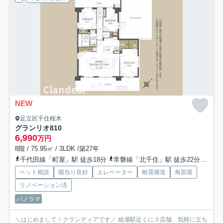
NEW
足立区千住桜木
グランリオ
810
6,990
万円
8階 / 75.95㎡ / 3LDK /築27年
千代田線「町屋」駅 徒歩18分
常磐線「北千住」駅 徒歩22分
都電
ペット相談
陽当り良好
エレベーター
耐震構造
角部屋
リノベーション済
パノラマ
＼はじめまして！クランディアです／ 綾瀬駅近くに３店舗、気軽に立ち