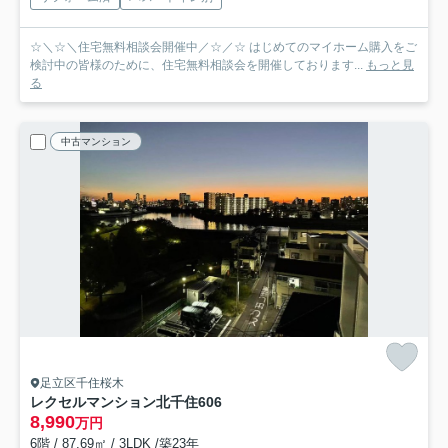
☆＼☆＼住宅無料相談会開催中／☆／☆ はじめてのマイホーム購入をご
検討中の皆様のために、住宅無料相談会を開催しております...
もっと見
る
中古マンション
足立区千住桜木
レクセルマンション北千住
606
8,990
万円
6階 / 87.69㎡ / 3LDK /築23年