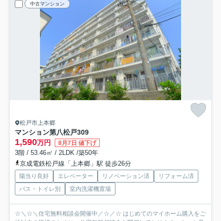
中古マンション
松戸市上本郷
マンション第八松戸
309
1,590
万円
8月7日 値下げ
3階 / 53.46㎡ / 2LDK /築50年
京成電鉄松戸線「上本郷」駅 徒歩26分
陽当り良好
エレベーター
リノベーション済
リフォーム済
バス・トイレ別
室内洗濯機置場
☆＼☆＼住宅無料相談会開催中／☆／☆ はじめてのマイホーム購入をご