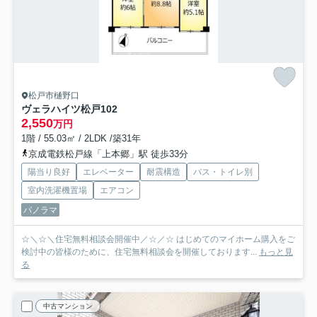
松戸市樋野口
ヴェラハイツ松戸
102
2,550
万円
1階 / 55.03㎡ / 2LDK /築31年
京成電鉄松戸線「上本郷」駅 徒歩33分
陽当り良好
エレベーター
耐震構造
バス・トイレ別
室内洗濯機置場
エアコン
パノラマ
☆＼☆＼住宅無料相談会開催中／☆／☆ はじめてのマイホーム購入をご
検討中の皆様のために、住宅無料相談会を開催しております...
もっと見
る
中古マンション