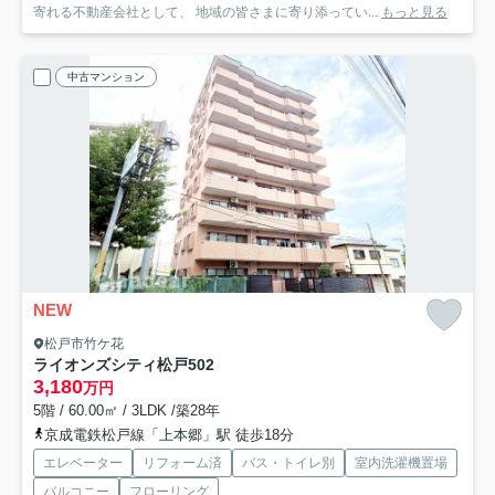
寄れる不動産会社として、 地域の皆さまに寄り添ってい...
もっと見る
中古マンション
NEW
松戸市竹ケ花
ライオンズシティ松戸
502
3,180
万円
5階 / 60.00㎡ / 3LDK /築28年
京成電鉄松戸線「上本郷」駅 徒歩18分
エレベーター
リフォーム済
バス・トイレ別
室内洗濯機置場
バルコニー
フローリング