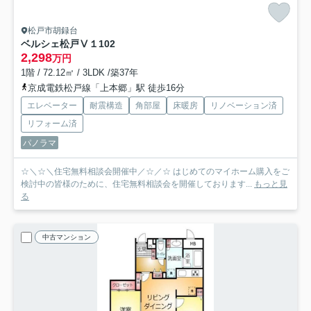
松戸市胡録台
ベルシェ松戸Ⅴ１
102
2,298
万円
1階 / 72.12㎡ / 3LDK /築37年
京成電鉄松戸線「上本郷」駅 徒歩16分
エレベーター
耐震構造
角部屋
床暖房
リノベーション済
リフォーム済
パノラマ
☆＼☆＼住宅無料相談会開催中／☆／☆ はじめてのマイホーム購入をご
検討中の皆様のために、住宅無料相談会を開催しております...
もっと見
る
中古マンション