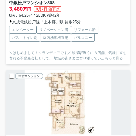
中銀松戸マンシオン
808
3,480
万円
8月7日 値下げ
8階 / 64.25㎡ / 2LDK /築42年
京成電鉄松戸線「上本郷」駅 徒歩25分
エレベーター
リノベーション済
リフォーム済
バス・トイレ別
室内洗濯機置場
バルコニー
＼はじめまして！クランディアです／ 綾瀬駅近くに３店舗、気軽に立ち
寄れる不動産会社として、 地域の皆さまに寄り添ってい...
もっと見る
中古マンション