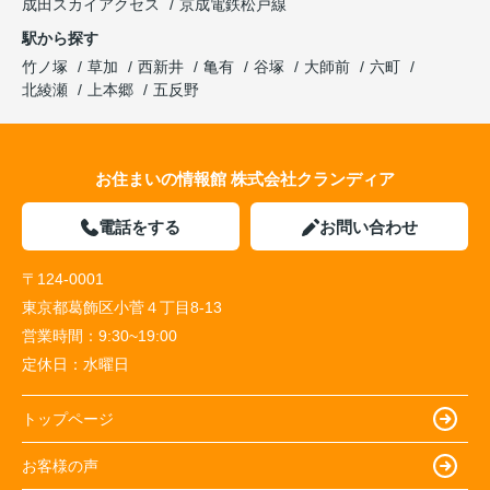
成田スカイアクセス
京成電鉄松戸線
駅から探す
竹ノ塚
草加
西新井
亀有
谷塚
大師前
六町
北綾瀬
上本郷
五反野
お住まいの情報館 株式会社クランディア
電話をする
お問い合わせ
〒124-0001
東京都葛飾区小菅４丁目8-13
営業時間：
9:30~19:00
定休日：
水曜日
トップページ
お客様の声