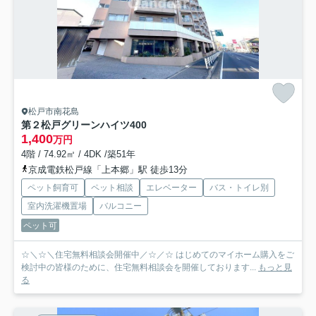
松戸市南花島
第２松戸グリーンハイツ
400
1,400
万円
4階 / 74.92㎡ / 4DK /築51年
京成電鉄松戸線「上本郷」駅 徒歩13分
ペット飼育可
ペット相談
エレベーター
バス・トイレ別
室内洗濯機置場
バルコニー
ペット可
☆＼☆＼住宅無料相談会開催中／☆／☆ はじめてのマイホーム購入をご
検討中の皆様のために、住宅無料相談会を開催しております...
もっと見
る