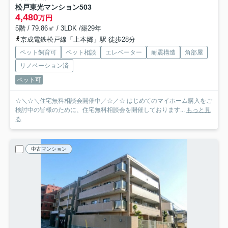
松戸東光マンション
503
4,480
万円
5階 / 79.86㎡ / 3LDK /築29年
京成電鉄松戸線「上本郷」駅 徒歩28分
ペット飼育可
ペット相談
エレベーター
耐震構造
角部屋
リノベーション済
ペット可
☆＼☆＼住宅無料相談会開催中／☆／☆ はじめてのマイホーム購入をご
検討中の皆様のために、住宅無料相談会を開催しております...
もっと見
る
中古マンション