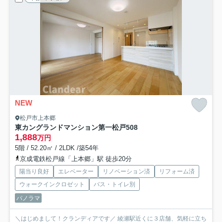
NEW
松戸市上本郷
東カングランドマンション第一松戸
508
1,888
万円
5階 / 52.20㎡ / 2LDK /築54年
京成電鉄松戸線「上本郷」駅 徒歩20分
陽当り良好
エレベーター
リノベーション済
リフォーム済
ウォークインクロゼット
バス・トイレ別
パノラマ
＼はじめまして！クランディアです／ 綾瀬駅近くに３店舗、気軽に立ち