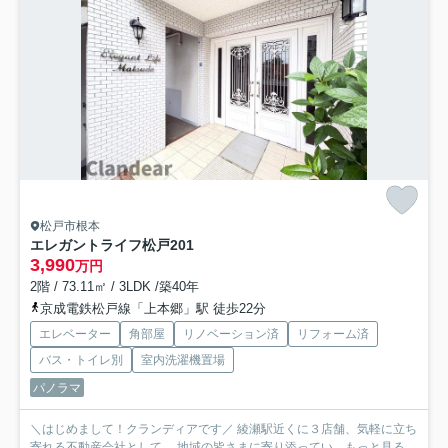
松戸市根本
エレガントライフ松戸
201
3,990
万円
2階 / 73.11㎡ / 3LDK /築40年
京成電鉄松戸線「上本郷」駅 徒歩22分
エレベーター
角部屋
リノベーション済
リフォーム済
バス・トイレ別
室内洗濯機置場
パノラマ
＼はじめまして！クランディアです／ 綾瀬駅近くに３店舗、気軽に立ち
寄れる不動産会社として、 地域の皆さまに寄り添ってい...
もっと見る