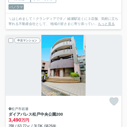
パノラマ
＼はじめまして！クランディアです／ 綾瀬駅近くに３店舗、気軽に立ち
寄れる不動産会社として、 地域の皆さまに寄り添ってい...
もっと見る
中古マンション
松戸市岩瀬
ダイアパレス松戸中央公園
200
3,490
万円
2階 / 63.72㎡ / 3LDK /築26年