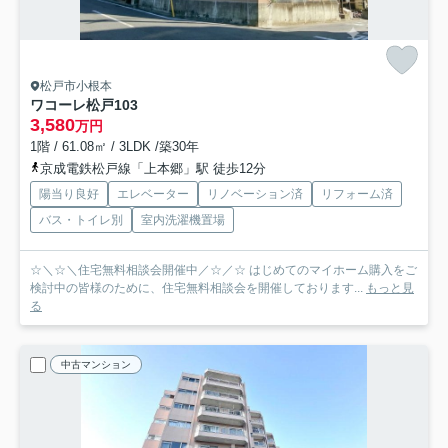
松戸市小根本
ワコーレ松戸
103
3,580
万円
1階 / 61.08㎡ / 3LDK /築30年
京成電鉄松戸線「上本郷」駅 徒歩12分
陽当り良好
エレベーター
リノベーション済
リフォーム済
バス・トイレ別
室内洗濯機置場
☆＼☆＼住宅無料相談会開催中／☆／☆ はじめてのマイホーム購入をご
検討中の皆様のために、住宅無料相談会を開催しております...
もっと見
る
中古マンション