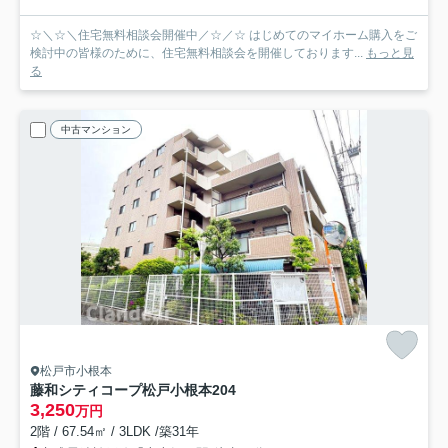
☆＼☆＼住宅無料相談会開催中／☆／☆ はじめてのマイホーム購入をご
検討中の皆様のために、住宅無料相談会を開催しております...
もっと見
る
中古マンション
松戸市小根本
藤和シティコープ松戸小根本
204
3,250
万円
2階 / 67.54㎡ / 3LDK /築31年