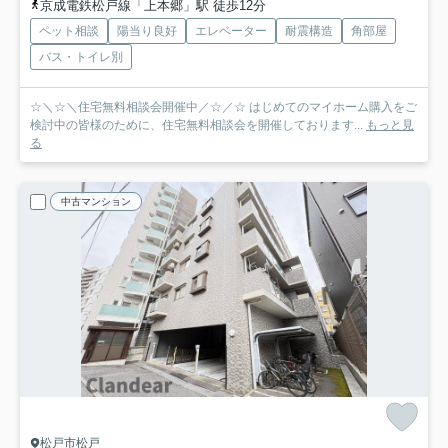
京成電鉄松戸線「上本郷」駅 徒歩12分
ペット相談
陽当り良好
エレベーター
耐震構造
角部屋
バス・トイレ別
☆＼☆＼住宅無料相談会開催中／☆／☆ はじめてのマイホーム購入をご
検討中の皆様のために、住宅無料相談会を開催しております...
もっと見
る
中古マンション
松戸市松戸