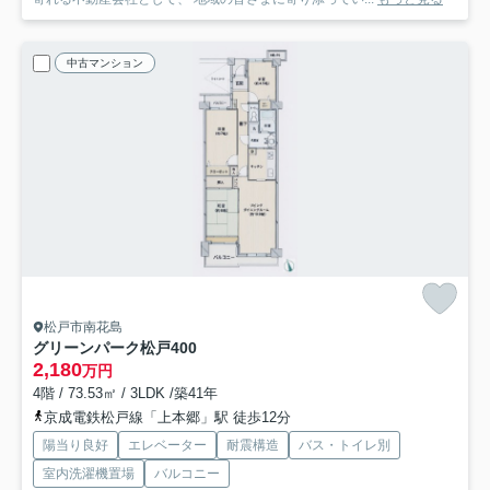
中古マンション
松戸市南花島
グリーンパーク松戸
400
2,180
万円
4階 / 73.53㎡ / 3LDK /築41年
京成電鉄松戸線「上本郷」駅 徒歩12分
陽当り良好
エレベーター
耐震構造
バス・トイレ別
室内洗濯機置場
バルコニー