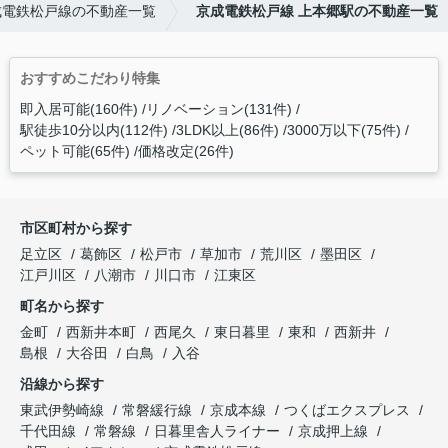
成電鉄松戸線の不動産一覧
京成電鉄松戸線 上本郷駅の不動産一覧
おすすめこだわり特集
即入居可能(160件)
リノベーション(131件)
駅徒歩10分以内(112件)
3LDK以上(86件)
3000万以下(75件)
ペット可能(65件)
価格改定(26件)
市区町村から探す
足立区
葛飾区
松戸市
草加市
荒川区
墨田区
江戸川区
八潮市
川口市
江東区
町名から探す
金町
西新井本町
西尾久
東日暮里
東和
西新井
島根
大谷田
白鳥
入谷
沿線から探す
東武伊勢崎線
常磐緩行線
京成本線
つくばエクスプレス
千代田線
常磐線
日暮里舎人ライナー
京成押上線