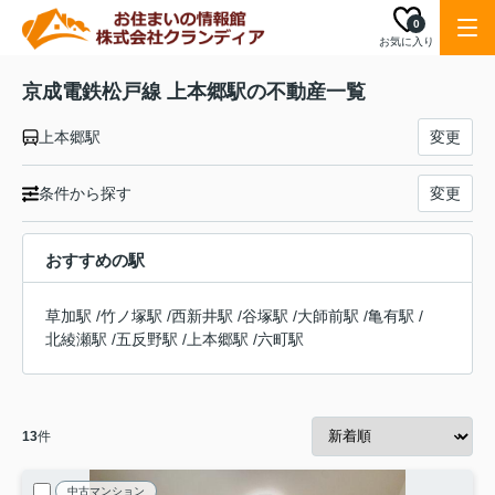
0
お気に入り
京成電鉄松戸線 上本郷駅の不動産一覧
上本郷駅
変更
条件から探す
変更
おすすめの駅
草加駅
/
竹ノ塚駅
/
西新井駅
/
谷塚駅
/
大師前駅
/
亀有駅
/
北綾瀬駅
/
五反野駅
/
上本郷駅
/
六町駅
13
件
中古マンション