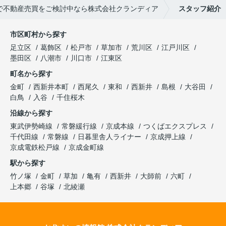
で不動産売買をご検討中なら株式会社クランディア
スタッフ紹介
市区町村から探す
足立区
葛飾区
松戸市
草加市
荒川区
江戸川区
墨田区
八潮市
川口市
江東区
町名から探す
金町
西新井本町
西尾久
東和
西新井
島根
大谷田
白鳥
入谷
千住桜木
沿線から探す
東武伊勢崎線
常磐緩行線
京成本線
つくばエクスプレス
千代田線
常磐線
日暮里舎人ライナー
京成押上線
京成電鉄松戸線
京成金町線
駅から探す
竹ノ塚
金町
草加
亀有
西新井
大師前
六町
上本郷
谷塚
北綾瀬