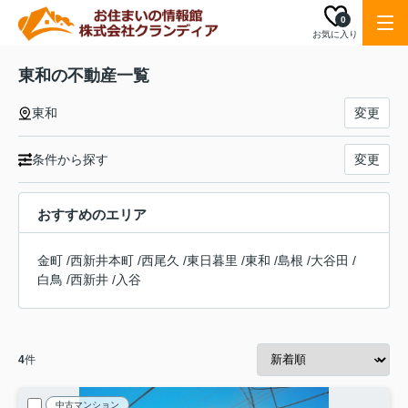
0
お気に入り
東和の不動産一覧
東和
変更
条件から探す
変更
おすすめのエリア
金町
/
西新井本町
/
西尾久
/
東日暮里
/
東和
/
島根
/
大谷田
/
白鳥
/
西新井
/
入谷
4
件
中古マンション