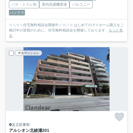
バス・トイレ別
室内洗濯機置場
バルコニー
パノラマ
☆＼☆＼住宅無料相談会開催中／☆／☆ はじめてのマイホーム購入をご
検討中の皆様のために、住宅無料相談会を開催しております...
もっと見
る
中古マンション
足立区東和
アルシオン北綾瀬
201