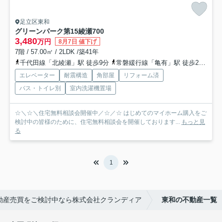
足立区東和
グリーンパーク第15綾瀬
700
3,480
万円
8月7日 値下げ
7階 / 57.00㎡ / 2LDK /築41年
千代田線「北綾瀬」駅 徒歩9分
常磐緩行線「亀有」駅 徒歩20分
つ
エレベーター
耐震構造
角部屋
リフォーム済
バス・トイレ別
室内洗濯機置場
☆＼☆＼住宅無料相談会開催中／☆／☆ はじめてのマイホーム購入をご
検討中の皆様のために、住宅無料相談会を開催しております...
もっと見
る
1
動産売買をご検討中なら株式会社クランディア
東和の不動産一覧