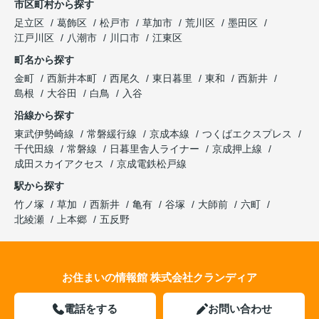
市区町村から探す
足立区
葛飾区
松戸市
草加市
荒川区
墨田区
江戸川区
八潮市
川口市
江東区
町名から探す
金町
西新井本町
西尾久
東日暮里
東和
西新井
島根
大谷田
白鳥
入谷
沿線から探す
東武伊勢崎線
常磐緩行線
京成本線
つくばエクスプレス
千代田線
常磐線
日暮里舎人ライナー
京成押上線
成田スカイアクセス
京成電鉄松戸線
駅から探す
竹ノ塚
草加
西新井
亀有
谷塚
大師前
六町
北綾瀬
上本郷
五反野
お住まいの情報館 株式会社クランディア
電話をする
お問い合わせ