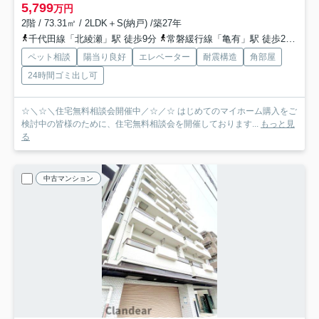
5,799
万円
2階 / 73.31㎡ / 2LDK＋S(納戸) /築27年
千代田線「北綾瀬」駅 徒歩9分
常磐緩行線「亀有」駅 徒歩22分
つ
ペット相談
陽当り良好
エレベーター
耐震構造
角部屋
24時間ゴミ出し可
☆＼☆＼住宅無料相談会開催中／☆／☆ はじめてのマイホーム購入をご
検討中の皆様のために、住宅無料相談会を開催しております...
もっと見
る
中古マンション