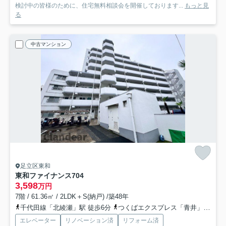
検討中の皆様のために、住宅無料相談会を開催しております...
もっと見
る
中古マンション
足立区東和
東和ファイナンス
704
3,598
万円
7階 / 61.36㎡ / 2LDK＋S(納戸) /築48年
千代田線「北綾瀬」駅 徒歩6分
つくばエクスプレス「青井」駅 徒歩25分
エレベーター
リノベーション済
リフォーム済