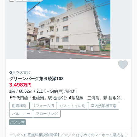
足立区東和
グリーンパーク第６綾瀬
108
3,498
万円
1階 / 60.62㎡ / 2LDK＋S(納戸) /築43年
千代田線「北綾瀬」駅 徒歩9分
常磐線「三河島」駅 徒歩21分
つく
耐震構造
リフォーム済
バス・トイレ別
室内洗濯機置場
バルコニー
フローリング
パノラマ
☆＼☆＼住宅無料相談会開催中／☆／☆ はじめてのマイホーム購入をご