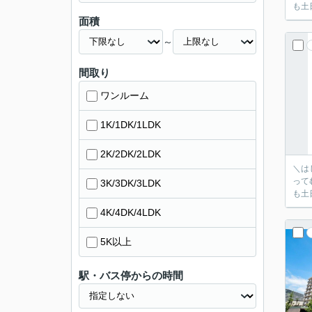
も土
面積
～
間取り
ワンルーム
1K/1DK/1LDK
2K/2DK/2LDK
＼はじめまして！ク
ってむずか
3K/3DK/3LDK
も土
4K/4DK/4LDK
5K以上
駅・バス停からの時間