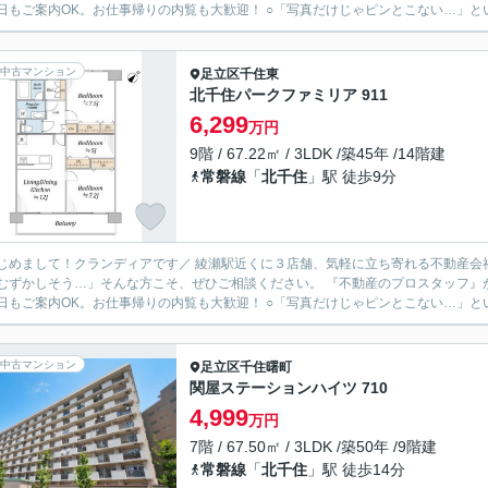
日もご案内OK。お仕事帰りの内覧も大歓迎！ ○「写真だけじゃピンとこない…」とい
中古マンション
足立区
千住東
北千住パークファミリア 911
6,299
万円
9階 / 67.22㎡ / 3LDK /築45年 /14階建
常磐線
「
北千住
」駅 徒歩9分
ランディアです／ 綾瀬駅近くに３店舗、気軽に立ち寄れる不動産会社として、 地域の皆さまに寄り添っています。 「住まい探し
しそう…」そんな方こそ、ぜひご相談ください。 『不動産のプロスタッフ』が、ローンや資金のこともわかりやすくご説明します。 〇平日
日もご案内OK。お仕事帰りの内覧も大歓迎！ ○「写真だけじゃピンとこない…」とい
中古マンション
足立区
千住曙町
関屋ステーションハイツ 710
4,999
万円
7階 / 67.50㎡ / 3LDK /築50年 /9階建
常磐線
「
北千住
」駅 徒歩14分