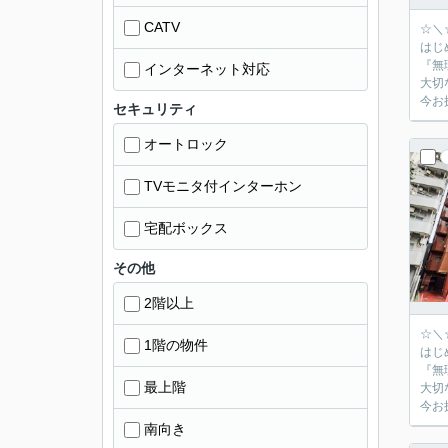
CATV
☆＼
はじ
『無
インターネット対応
大切
今お
セキュリティ
オートロック
TVモニタ付インターホン
宅配ボックス
その他
2階以上
☆＼
1階の物件
はじ
『無
最上階
大切
今お
南向き