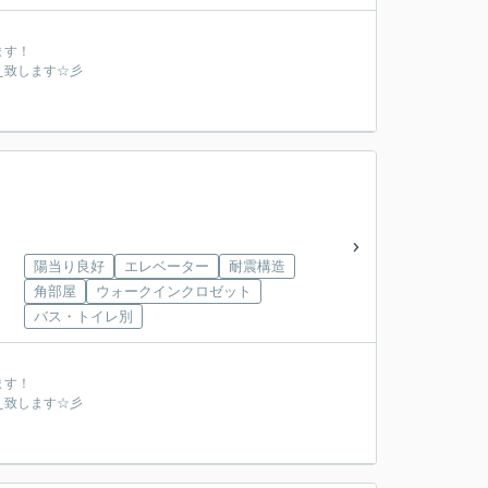
ます！
え致します☆彡
陽当り良好
エレベーター
耐震構造
角部屋
ウォークインクロゼット
バス・トイレ別
ます！
え致します☆彡