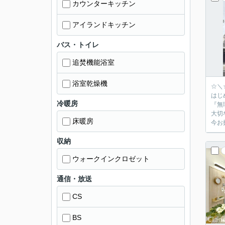
カウンターキッチン
アイランドキッチン
バス・トイレ
追焚機能浴室
浴室乾燥機
☆＼
はじ
冷暖房
『無
大切
床暖房
今お
収納
ウォークインクロゼット
通信・放送
CS
BS