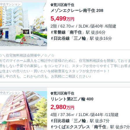
中古マンション
荒川区
南千住
メゾンエクレーレ南千住 208
5,499
万円
2階 / 62.70㎡ / 3LDK /築40年 /6階建
常磐線
「
南千住
」駅 徒歩6分
日比谷線
「
三ノ輪
」駅 徒歩16分
☆＼住宅無料相談会開催中／☆／☆
めてのマイホーム購入をご検討中の皆様のために、住宅無料相談会を開催しており
理をしない予算での家探し』をコンセプトに、スタッフが分かりやすく丁寧にお答
な住まいの売りたい・買いたいを経験豊富なスタッフが全力サポート！
探し中の方も、これからの方も、お気軽にご相談ください♪
中古マンション
荒川区
南千住
リレント第2三ノ輪 400
2,980
万円
4階 / 37.36㎡ / 1LDK /築44年 /11階建
日比谷線
「
三ノ輪
」駅 徒歩7分
つくばエクスプレス
「
南千住
」駅 徒歩7分