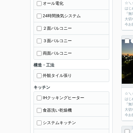
オール電化
☆＼
はじ
『無
24時間換気システム
大切
今お
２面バルコニー
３面バルコニー
両面バルコニー
構造・工法
外観タイル張り
キッチン
☆＼
IHクッキングヒーター
はじ
『無
大切
食器洗い乾燥機
今お
システムキッチン