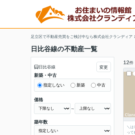
足立区で不動産売買をご検討中なら株式会社クランディア
日比谷線の不動産一覧
12
件
日比谷線
変更
新築・中古
指定しない
新築
中古
価格
～
築年数
＼はじめまして！ク
ってむずか