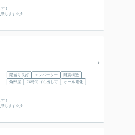
ます！
え致します☆彡
陽当り良好
エレベーター
耐震構造
角部屋
24時間ゴミ出し可
オール電化
ます！
え致します☆彡