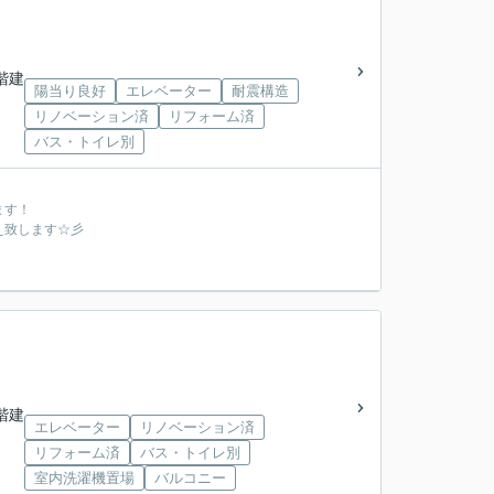
4階建
陽当り良好
エレベーター
耐震構造
リノベーション済
リフォーム済
バス・トイレ別
ます！
え致します☆彡
0階建
エレベーター
リノベーション済
リフォーム済
バス・トイレ別
室内洗濯機置場
バルコニー