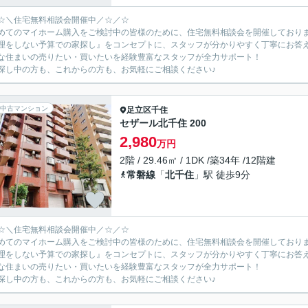
☆＼住宅無料相談会開催中／☆／☆
めてのマイホーム購入をご検討中の皆様のために、住宅無料相談会を開催しており
理をしない予算での家探し』をコンセプトに、スタッフが分かりやすく丁寧にお答
な住まいの売りたい・買いたいを経験豊富なスタッフが全力サポート！
探し中の方も、これからの方も、お気軽にご相談ください♪
中古マンション
足立区
千住
セザール北千住 200
2,980
万円
2階 / 29.46㎡ / 1DK /築34年 /12階建
常磐線
「
北千住
」駅 徒歩9分
☆＼住宅無料相談会開催中／☆／☆
めてのマイホーム購入をご検討中の皆様のために、住宅無料相談会を開催しており
理をしない予算での家探し』をコンセプトに、スタッフが分かりやすく丁寧にお答
な住まいの売りたい・買いたいを経験豊富なスタッフが全力サポート！
探し中の方も、これからの方も、お気軽にご相談ください♪