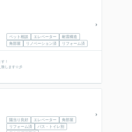
ペット相談
エレベーター
耐震構造
角部屋
リノベーション済
リフォーム済
ます！
え致します☆彡
陽当り良好
エレベーター
角部屋
リフォーム済
バス・トイレ別