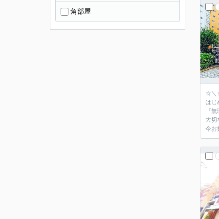
角部屋
☆＼
はじ
『無
大切
今お