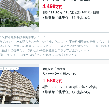
4,499
万円
1階 / 65.80㎡ / 3LDK /築47年 /14階建
常磐線
「
北千住
」駅 徒歩10分
☆＼住宅無料相談会開催中／☆／☆
めてのマイホーム購入をご検討中の皆様のために、住宅無料相談会を開催しており
理をしない予算での家探し』をコンセプトに、スタッフが分かりやすく丁寧にお答
な住まいの売りたい・買いたいを経験豊富なスタッフが全力サポート！
探し中の方も、これからの方も、お気軽にご相談ください♪
中古マンション
足立区
千住桜木
リバーパーク桜木 410
1,580
万円
4階 / 33.52㎡ / 1DK /築50年 /12階建
常磐線
「
北千住
」駅 徒歩24分