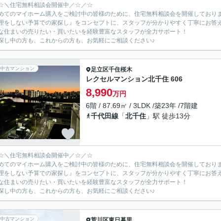
☆＼住宅無料相談会開催中／☆／☆
めてのマイホーム購入をご検討中の皆様のために、住宅無料相談会を開催しており
理をしない予算での家探し』をコンセプトに、スタッフが分かりやすく丁寧にお答
な住まいの売りたい・買いたいを経験豊富なスタッフが全力サポート！
探し中の方も、これからの方も、お気軽にご相談ください♪
中古マンション
足立区
千住桜木
レクセルマンション北千住 606
8,990
万円
6階 / 87.69㎡ / 3LDK /築23年 /7階建
千代田線
「
北千住
」駅 徒歩13分
☆＼住宅無料相談会開催中／☆／☆
めてのマイホーム購入をご検討中の皆様のために、住宅無料相談会を開催しており
理をしない予算での家探し』をコンセプトに、スタッフが分かりやすく丁寧にお答
な住まいの売りたい・買いたいを経験豊富なスタッフが全力サポート！
探し中の方も、これからの方も、お気軽にご相談ください♪
中古マンション
荒川区
東日暮里