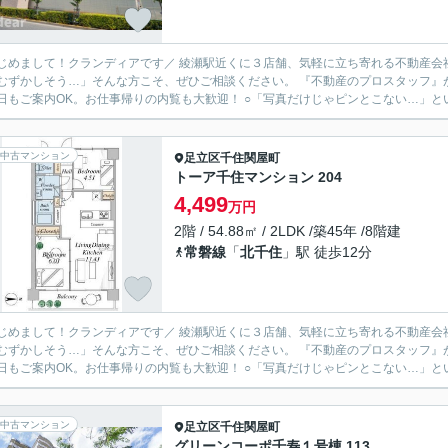
ランディアです／ 綾瀬駅近くに３店舗、気軽に立ち寄れる不動産会社として、 地域の皆さまに寄り添っています。 「住まい探し
しそう…」そんな方こそ、ぜひご相談ください。 『不動産のプロスタッフ』が、ローンや資金のこともわかりやすくご説明します。 〇平日
日もご案内OK。お仕事帰りの内覧も大歓迎！ ○「写真だけじゃピンとこない…」とい
中古マンション
足立区
千住関屋町
トーア千住マンション 204
4,499
万円
2階 / 54.88㎡ / 2LDK /築45年 /8階建
常磐線
「
北千住
」駅 徒歩12分
ランディアです／ 綾瀬駅近くに３店舗、気軽に立ち寄れる不動産会社として、 地域の皆さまに寄り添っています。 「住まい探し
しそう…」そんな方こそ、ぜひご相談ください。 『不動産のプロスタッフ』が、ローンや資金のこともわかりやすくご説明します。 〇平日
日もご案内OK。お仕事帰りの内覧も大歓迎！ ○「写真だけじゃピンとこない…」とい
中古マンション
足立区
千住関屋町
グリーンコーポ千寿１号棟 113