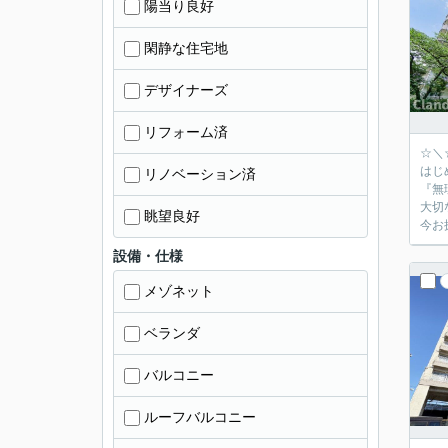
陽当り良好
閑静な住宅地
デザイナーズ
リフォーム済
☆＼
はじ
リノベーション済
『無
大切
眺望良好
今お
設備・仕様
メゾネット
ベランダ
バルコニー
ルーフバルコニー