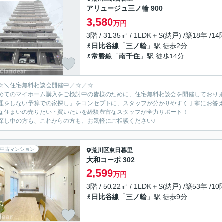
アリュージュ三ノ輪 900
3,580
万円
3階 / 31.35㎡ / 1LDK＋S(納戸) /築18年 /1
日比谷線
「
三ノ輪
」駅 徒歩2分
常磐線
「
南千住
」駅 徒歩14分
☆＼住宅無料相談会開催中／☆／☆
めてのマイホーム購入をご検討中の皆様のために、住宅無料相談会を開催しており
理をしない予算での家探し』をコンセプトに、スタッフが分かりやすく丁寧にお答
な住まいの売りたい・買いたいを経験豊富なスタッフが全力サポート！
探し中の方も、これからの方も、お気軽にご相談ください♪
中古マンション
荒川区
東日暮里
大和コーポ 302
2,599
万円
3階 / 50.22㎡ / 1LDK＋S(納戸) /築53年 /1
日比谷線
「
三ノ輪
」駅 徒歩9分