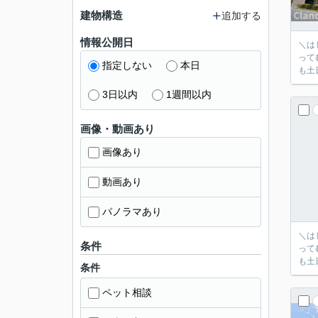
建物構造
追加する
情報公開日
＼はじめまして！ク
ってむずか
指定しない
本日
も土
3日以内
1週間以内
画像・動画あり
画像あり
動画あり
パノラマあり
＼はじめまして！ク
条件
ってむずか
も土
条件
ペット相談