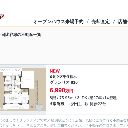
オープンハウス来場予約
売却査定
店舗
日比谷線の不動産一覧
中古マンション
NEW
足立区
千住桜木
グランリオ 810
6,990
万円
8階 / 75.95㎡ / 3LDK /築27年 /14階建
常磐線
「
北千住
」駅 徒歩22分
ランディアです／ 綾瀬駅近くに３店舗、気軽に立ち寄れる不動産会社として、 地域の皆さまに寄り添っています。 「住まい探し
しそう…」そんな方こそ、ぜひご相談ください。 『不動産のプロスタッフ』が、ローンや資金のこともわかりやすくご説明します。 〇平日