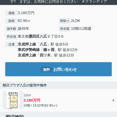
す‼ まずは、お気軽にお問合せください ＃クランディア
3,180万円
価格
62.90㎡
2LDK
面積
間取り
築45年
10階/11階建
築年数
所在階
東京都
墨田区
八広
６丁目3-6
所在地
京成押上線
「
八広
」駅 徒歩5分
交通
東武伊勢崎線
「
鐘ヶ淵
」駅 徒歩12分
京成押上線
「
四ツ木
」駅 徒歩12分
お問い合わせ
無料
朝日プラザ八広の販売中物件
1004
3,180万円
10階 / 19.02坪(62.90㎡)