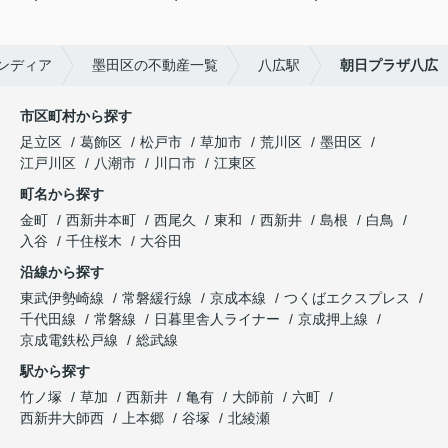
ンディア
墨田区の不動産一覧
八広駅
朝日プラザ八広
市区町村から探す
足立区
葛飾区
松戸市
草加市
荒川区
墨田区
江戸川区
八潮市
川口市
江東区
町名から探す
金町
西新井本町
西尾久
東和
西新井
島根
白鳥
入谷
千住桜木
大谷田
沿線から探す
東武伊勢崎線
常磐緩行線
京成本線
つくばエクスプレス
千代田線
常磐線
日暮里舎人ライナー
京成押上線
京成電鉄松戸線
総武線
駅から探す
竹ノ塚
草加
西新井
亀有
大師前
六町
西新井大師西
上本郷
谷塚
北綾瀬