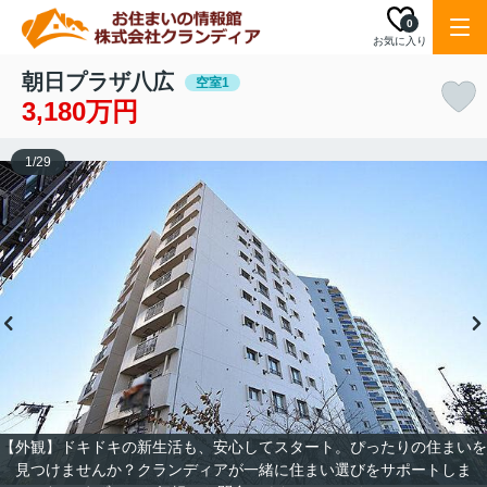
0
お気に入り
朝日プラザ八広
空室1
3,180万円
1
/
29
【外観】ドキドキの新生活も、安心してスタート。ぴったりの住まいを
見つけませんか？クランディアが一緒に住まい選びをサポートしま