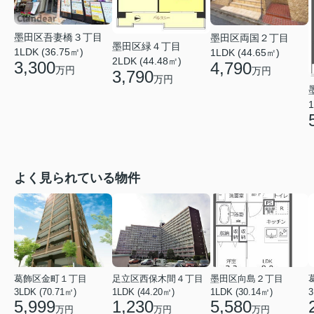
墨田区吾妻橋３丁目
墨田区両国２丁目
墨田区緑４丁目
1LDK (36.75㎡)
1LDK (44.65㎡)
2LDK (44.48㎡)
3,300
4,790
万円
万円
3,790
万円
1
よく見られている物件
葛飾区金町１丁目
足立区西保木間４丁目
墨田区向島２丁目
3LDK (70.71㎡)
1LDK (44.20㎡)
1LDK (30.14㎡)
3
5,999
1,230
5,580
万円
万円
万円