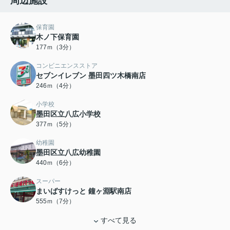
周辺施設
保育園
木ノ下保育園
177ｍ（3分）
コンビニエンスストア
セブンイレブン 墨田四ツ木橋南店
246ｍ（4分）
小学校
墨田区立八広小学校
377ｍ（5分）
幼稚園
墨田区立八広幼稚園
440ｍ（6分）
スーパー
まいばすけっと 鐘ヶ淵駅南店
555ｍ（7分）
すべて見る