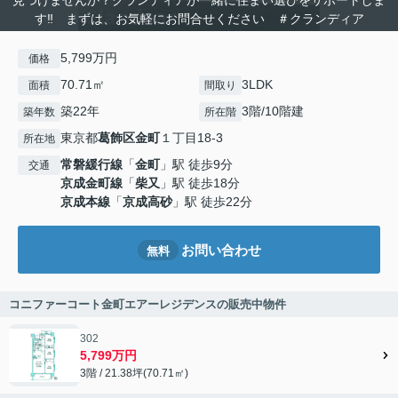
見つけませんか？クランディアが一緒に住まい選びをサポートしま
す‼ まずは、お気軽にお問合せください ＃クランディア
5,799万円
価格
70.71㎡
3LDK
面積
間取り
築22年
3階/10階建
築年数
所在階
東京都
葛飾区
金町
１丁目18-3
所在地
常磐緩行線
「
金町
」駅 徒歩9分
交通
京成金町線
「
柴又
」駅 徒歩18分
京成本線
「
京成高砂
」駅 徒歩22分
お問い合わせ
無料
コニファーコート金町エアーレジデンスの販売中物件
302
5,799万円
3階 / 21.38坪(70.71㎡)