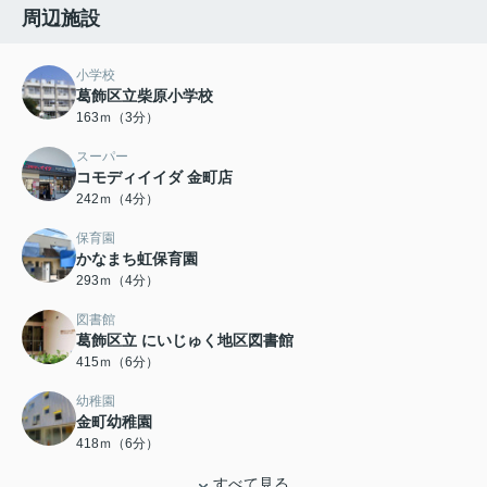
周辺施設
小学校
葛飾区立柴原小学校
163ｍ（3分）
スーパー
コモディイイダ 金町店
242ｍ（4分）
保育園
かなまち虹保育園
293ｍ（4分）
図書館
葛飾区立 にいじゅく地区図書館
415ｍ（6分）
幼稚園
金町幼稚園
418ｍ（6分）
すべて見る