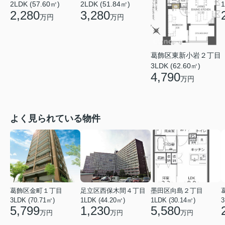
2LDK (57.60㎡)
1
2LDK (51.84㎡)
2,280
3,280
万円
万円
葛飾区東新小岩２丁目
3LDK (62.60㎡)
4,790
万円
よく見られている物件
葛飾区金町１丁目
足立区西保木間４丁目
墨田区向島２丁目
3LDK (70.71㎡)
1LDK (44.20㎡)
1LDK (30.14㎡)
3
5,799
1,230
5,580
万円
万円
万円