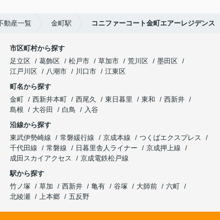
不動産一覧
金町駅
コニファーコート金町エアーレジデンス
市区町村から探す
足立区
葛飾区
松戸市
草加市
荒川区
墨田区
江戸川区
八潮市
川口市
江東区
町名から探す
金町
西新井本町
西尾久
東日暮里
東和
西新井
島根
大谷田
白鳥
入谷
沿線から探す
東武伊勢崎線
常磐緩行線
京成本線
つくばエクスプレス
千代田線
常磐線
日暮里舎人ライナー
京成押上線
成田スカイアクセス
京成電鉄松戸線
駅から探す
竹ノ塚
草加
西新井
亀有
谷塚
大師前
六町
北綾瀬
上本郷
五反野