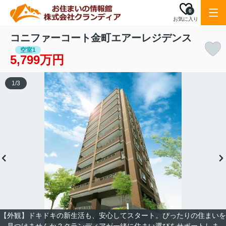
0
お気に入り
コニファーコート金町エアーレジデンス
空室1
5,799万円
1
/
3
【外観】ドキドキの新生活も、安心してスタート。ぴったりの住まいを