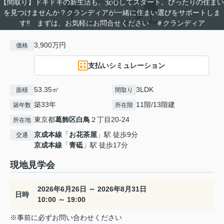
【間取り】ドキドキの新生活も、安心してスタート。ぴったりの住まい
を見つけませんか？クランディアが一緒に住まい選びをサポートしま
す‼ まずは、お気軽にお問合せください ＃クランディア
3,900万円
価格
支払いシミュレーション
53.35㎡
3LDK
面積
間取り
築33年
11階/13階建
築年数
所在階
東京都
葛飾区
白鳥
２丁目20-24
所在地
京成本線
「
お花茶屋
」駅 徒歩9分
交通
京成本線
「
青砥
」駅 徒歩17分
現地見学会
2026年6月26日 ～ 2026年8月31日
日時
10:00 ～ 19:00
※事前に必ずお問い合わせください