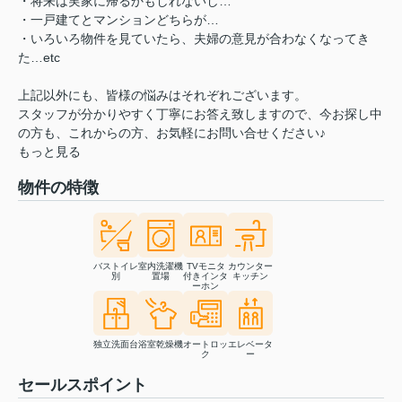
・将来は実家に帰るかもしれないし…
・一戸建てとマンションどちらが…
・いろいろ物件を見ていたら、夫婦の意見が合わなくなってき
た…etc
上記以外にも、皆様の悩みはそれぞれございます。
スタッフが分かりやすく丁寧にお答え致しますので、今お探し中
の方も、これからの方、お気軽にお問い合せください♪
もっと見る
物件の特徴
バストイレ
室内洗濯機
TVモニタ
カウンター
別
置場
付きインタ
キッチン
ーホン
独立洗面台
浴室乾燥機
オートロッ
エレベータ
ク
ー
セールスポイント