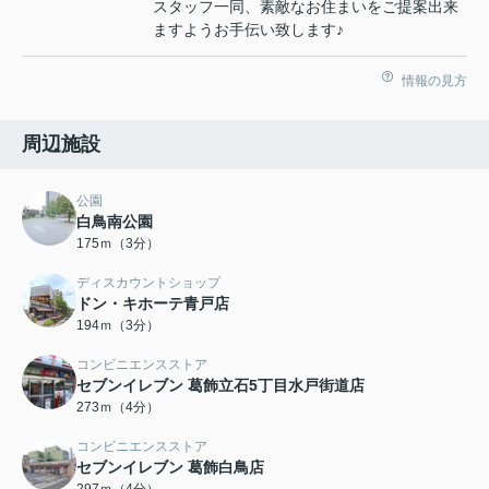
スタッフ一同、素敵なお住まいをご提案出来
ますようお手伝い致します♪
情報の見方
周辺施設
公園
白鳥南公園
175ｍ（3分）
ディスカウントショップ
ドン・キホーテ青戸店
194ｍ（3分）
コンビニエンスストア
セブンイレブン 葛飾立石5丁目水戸街道店
273ｍ（4分）
コンビニエンスストア
セブンイレブン 葛飾白鳥店