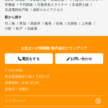
常磐線
千代田線
日暮里舎人ライナー
京成押上線
京成電鉄松戸線
成田スカイアクセス
駅から探す
竹ノ塚
草加
西新井
亀有
谷塚
大師前
上本郷
六町
松戸
北綾瀬
お住まいの情報館 株式会社クランディア
電話をする
お問い合わせ
〒124-0001
東京都葛飾区小菅４丁目8-13
営業時間：
9:30~19:00
定休日：
水曜日
トップページ