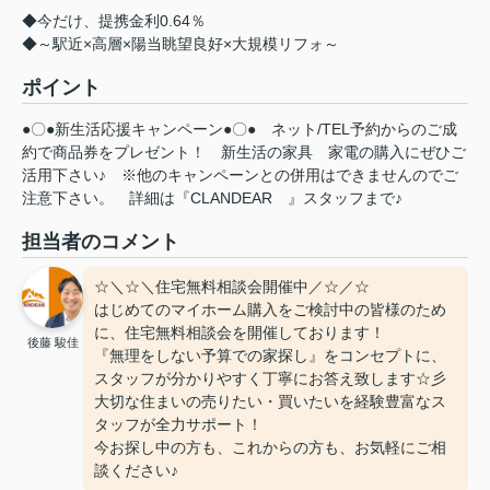
◆今だけ、提携金利0.64％
◆～駅近×高層×陽当眺望良好×大規模リフォ～
ポイント
●〇●新生活応援キャンペーン●〇●
ネット/TEL予約からのご成
約で商品券をプレゼント！
新生活の家具
家電の購入にぜひご
活用下さい♪
※他のキャンペーンとの併用はできませんのでご
注意下さい。
詳細は『CLANDEAR
』スタッフまで♪
担当者のコメント
☆＼☆＼住宅無料相談会開催中／☆／☆
はじめてのマイホーム購入をご検討中の皆様のため
に、住宅無料相談会を開催しております！
後藤 駿佳
『無理をしない予算での家探し』をコンセプトに、
スタッフが分かりやすく丁寧にお答え致します☆彡
大切な住まいの売りたい・買いたいを経験豊富なス
タッフが全力サポート！
今お探し中の方も、これからの方も、お気軽にご相
談ください♪