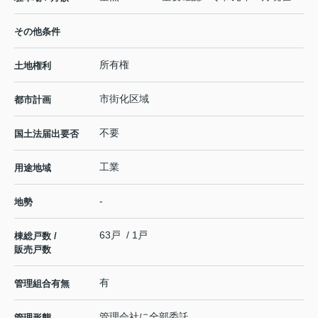
その他条件
所有権
土地権利
市街化区域
都市計画
不要
国土法届出要否
工業
用途地域
-
地勢
63戸 / 1戸
棟総戸数 /
販売戸数
有
管理組合有無
管理会社に全部委託
管理形態