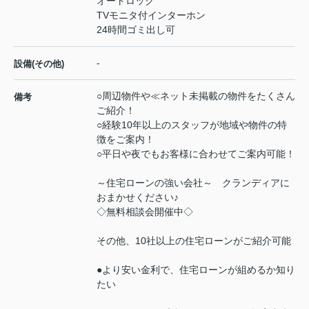
オートロック
TVモニタ付インターホン
24時間ゴミ出し可
-
設備(その他)
○周辺物件や≪ネット未掲載の物件をたくさん
備考
ご紹介！
○経験10年以上のスタッフが地域や物件の特
徴をご案内！
○平日や夜でもお客様に合わせてご案内可能！
～住宅ローンの強い会社～ クランディアに
おまかせください♪
◇無料相談会開催中◇
その他、10社以上の住宅ローンがご紹介可能
●より安い金利で、住宅ローンが組めるか知り
たい