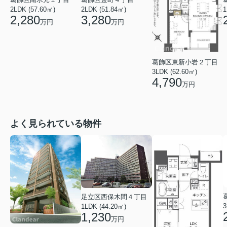
2LDK (57.60㎡)
1
2LDK (51.84㎡)
2,280
3,280
万円
万円
葛飾区東新小岩２丁目
3LDK (62.60㎡)
4,790
万円
よく見られている物件
足立区西保木間４丁目
3
1LDK (44.20㎡)
1,230
万円