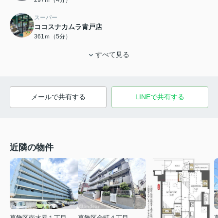
297ｍ（4分）
スーパー
ココスナカムラ青戸店
361ｍ（5分）
すべて見る
メールで共有する
LINEで共有する
近隣の物件
葛飾区南水元１丁目
葛飾区金町４丁目