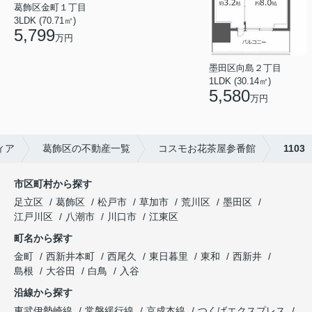
葛飾区金町１丁目
3LDK (70.71㎡)
5,799
万円
墨田区向島２丁目
1LDK (30.14㎡)
5,580
万円
ィア
葛飾区の不動産一覧
コスモお花茶屋参番館
1103
市区町村から探す
足立区
葛飾区
松戸市
草加市
荒川区
墨田区
江戸川区
八潮市
川口市
江東区
町名から探す
金町
西新井本町
西尾久
東日暮里
東和
西新井
島根
大谷田
白鳥
入谷
沿線から探す
東武伊勢崎線
常磐緩行線
京成本線
つくばエクスプレス