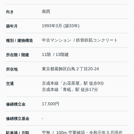
南西
向き
1993年3月 (築33年)
築年月
中古マンション / 鉄骨鉄筋コンクリート
種別 / 建物構造
11階 / 13階建
所在階 / 階建
東京都
葛飾区
白鳥
２丁目20-24
所在地
京成本線
「
お花茶屋
」駅 徒歩9分
交通
京成本線
「
青砥
」駅 徒歩17分
17,500円
修繕積立金
-
修繕積立基金
空無 / 100m 空要確認・令和元年５月現在
駐車場 / 月額