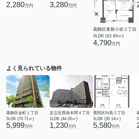
2,280
3,280
万円
万円
葛飾区東新小岩２丁目
3LDK (62.60㎡)
4,790
万円
よく見られている物件
葛飾区金町１丁目
足立区西保木間４丁目
墨田区向島２丁目
3LDK (70.71㎡)
1LDK (44.20㎡)
1LDK (30.14㎡)
3
5,999
1,230
5,580
万円
万円
万円