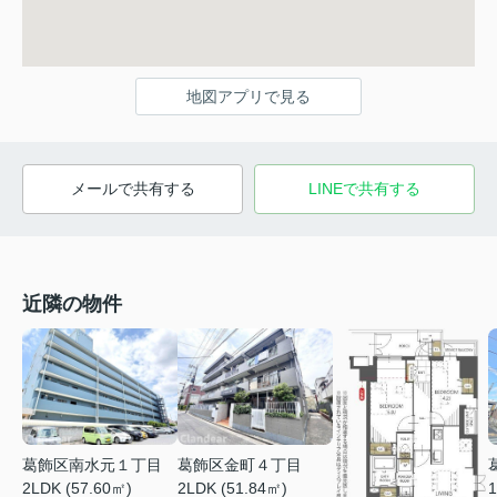
地図アプリで見る
メールで共有する
LINEで共有する
近隣の物件
葛飾区南水元１丁目
葛飾区金町４丁目
2LDK (57.60㎡)
1
2LDK (51.84㎡)