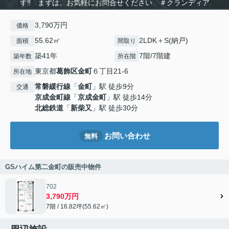
す‼ まずは、お気軽にお問合せください ＃クランディア
3,790万円
価格
55.62㎡
2LDK＋S(納戸)
面積
間取り
築41年
7階/7階建
築年数
所在階
東京都
葛飾区
金町
６丁目21-6
所在地
常磐緩行線
「
金町
」駅 徒歩9分
交通
京成金町線
「
京成金町
」駅 徒歩14分
北総鉄道
「
新柴又
」駅 徒歩30分
お問い合わせ
無料
GSハイム第二金町の販売中物件
702
3,790万円
7階 / 16.82坪(55.62㎡)