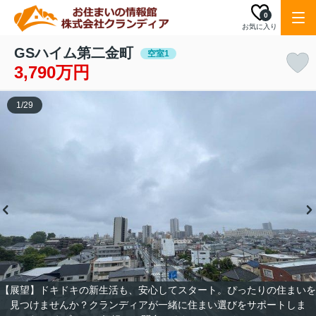
0
お気に入り
GSハイム第二金町
空室1
3,790万円
1
/
29
【展望】ドキドキの新生活も、安心してスタート。ぴったりの住まいを
見つけませんか？クランディアが一緒に住まい選びをサポートしま