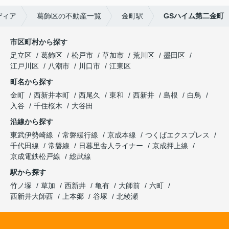
ディア
葛飾区の不動産一覧
金町駅
GSハイム第二金町
市区町村から探す
足立区
葛飾区
松戸市
草加市
荒川区
墨田区
江戸川区
八潮市
川口市
江東区
町名から探す
金町
西新井本町
西尾久
東和
西新井
島根
白鳥
入谷
千住桜木
大谷田
沿線から探す
東武伊勢崎線
常磐緩行線
京成本線
つくばエクスプレス
千代田線
常磐線
日暮里舎人ライナー
京成押上線
京成電鉄松戸線
総武線
駅から探す
竹ノ塚
草加
西新井
亀有
大師前
六町
西新井大師西
上本郷
谷塚
北綾瀬