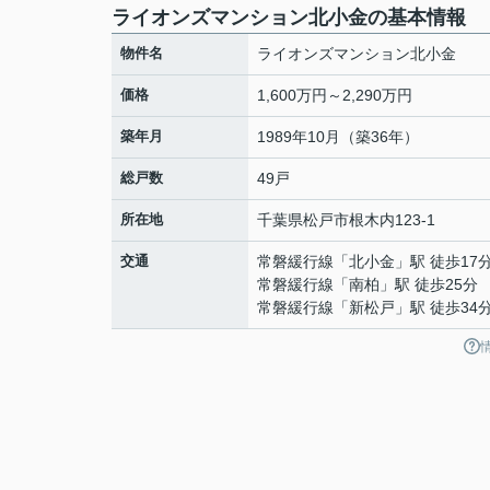
ライオンズマンション北小金の基本情報
物件名
ライオンズマンション北小金
価格
1,600万円～2,290万円
築年月
1989年10月（築36年）
総戸数
49戸
所在地
千葉県
松戸市
根木内
123-1
交通
常磐緩行線
「
北小金
」駅 徒歩17
常磐緩行線
「
南柏
」駅 徒歩25分
常磐緩行線
「
新松戸
」駅 徒歩34