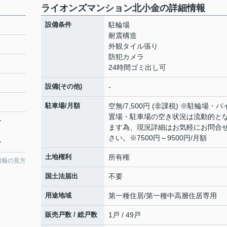
ライオンズマンション北小金の詳細情報
設備条件
駐輪場
耐震構造
外観タイル張り
防犯カメラ
24時間ゴミ出し可
設備(その他)
-
駐車場/月額
空無/7,500円 (非課税) ※駐輪場・バ
置場・駐車場の空き状況は流動的と
分
ます為、現況詳細はお気軽にお問合
さい。※7500円～9500円/月額
分
土地権利
所有権
情報の見方
国土法届出
不要
用途地域
第一種住居/第一種中高層住居専用
販売戸数 / 総戸数
1戸 / 49戸