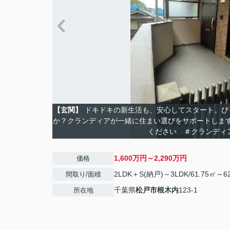
【玄関】
ドキドキの新生活も、安心してスタート。ぴ
か？クランディアが一緒に住まい選びをサポートしま
ください ＃クランディ
1,600万円～2,290万円
価格
2LDK＋S(納戸)～3LDK/61.75㎡～6
間取り/面積
千葉県
松戸市
根木内
123-1
所在地