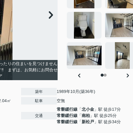
ったりの住まいを見つけません
す‼ まずは、お気軽にお問合せ
ア
1989年10月(築36年)
築年
2.04㎡
空無
駐車
常磐緩行線
「
北小金
」駅 徒歩17分
常磐緩行線
「
南柏
」駅 徒歩25分
交通
常磐緩行線
「
新松戸
」駅 徒歩34分