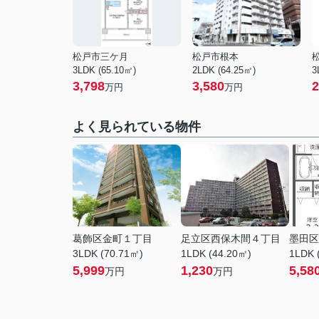
松戸市三ケ月
松戸市根本
3LDK (65.10㎡)
2LDK (64.25㎡)
3
3,798
3,580
2
万円
万円
よく見られている物件
葛飾区金町１丁目
足立区西保木間４丁目
墨田区
3LDK (70.71㎡)
1LDK (44.20㎡)
1LDK 
5,999
1,230
5,58
万円
万円