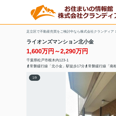
足立区で不動産売買をご検討中なら株式会社クランディア
ライオンズマンション北小金
1,600万円～2,290万円
千葉県
松戸市
根木内
123-1
常磐緩行線「北小金」駅徒歩17分
常磐緩行線「南柏
1
/
9