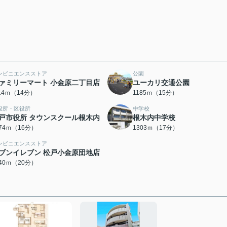
ンビニエンスストア
公園
ァミリーマート 小金原二丁目店
ユーカリ交通公園
114ｍ（14分）
1185ｍ（15分）
役所・区役所
中学校
戸市役所 タウンスクール根木内
根木内中学校
274ｍ（16分）
1303ｍ（17分）
ンビニエンスストア
ブンイレブン 松戸小金原団地店
540ｍ（20分）