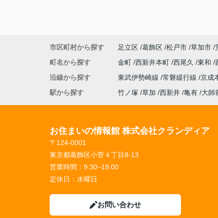
市区町村から探す
足立区
葛飾区
松戸市
草加市
町名から探す
金町
西新井本町
西尾久
東和
沿線から探す
東武伊勢崎線
常磐緩行線
京成
駅から探す
竹ノ塚
草加
西新井
亀有
大師
お住まいの情報館 株式会社クランディア
〒124-0001
東京都葛飾区小菅４丁目8-13
営業時間：
9:30~19:00
定休日：
水曜日
お問い合わせ