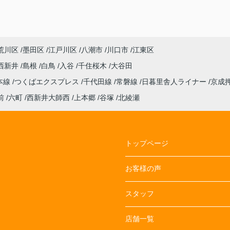
荒川区
墨田区
江戸川区
八潮市
川口市
江東区
西新井
島根
白鳥
入谷
千住桜木
大谷田
本線
つくばエクスプレス
千代田線
常磐線
日暮里舎人ライナー
京成
前
六町
西新井大師西
上本郷
谷塚
北綾瀬
トップページ
お客様の声
スタッフ
店舗一覧