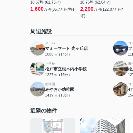
18.67坪 (61.75㎡)
18.76坪 (62.04㎡)
1,600
2,290
万円(85.7万円/坪)
万円(122.07万円/
坪)
周辺施設
スーパー
コ
マミーマート 光ヶ丘店
フ
1088ｍ（14分）
1
小学校
市
松戸市立根木内小学校
松
1227ｍ（16分）
1
幼稚園
コ
みやおか幼稚園
セ
1419ｍ（18分）
1
近隣の物件