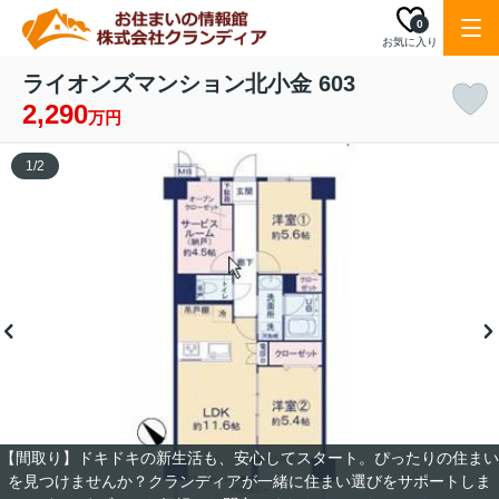
0
お気に入り
ライオンズマンション北小金 603
2,290
万円
1
/
2
【間取り】ドキドキの新生活も、安心してスタート。ぴったりの住まい
を見つけませんか？クランディアが一緒に住まい選びをサポートしま