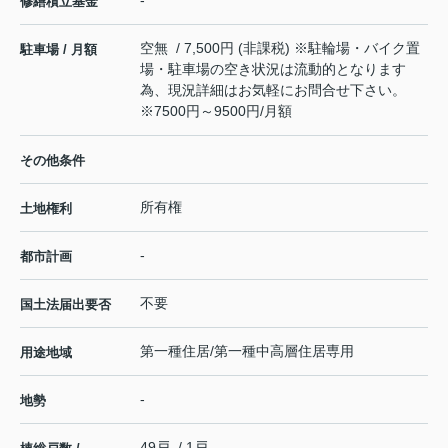
-
修繕積立基金
空無 / 7,500円 (非課税) ※駐輪場・バイク置
駐車場 / 月額
場・駐車場の空き状況は流動的となります
為、現況詳細はお気軽にお問合せ下さい。
※7500円～9500円/月額
その他条件
所有権
土地権利
-
都市計画
不要
国土法届出要否
第一種住居/第一種中高層住居専用
用途地域
-
地勢
49戸 / 1戸