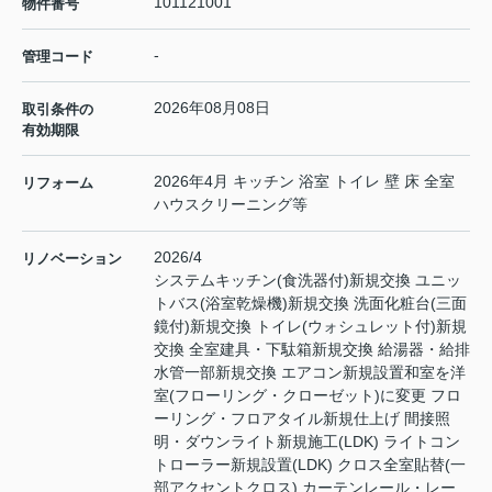
101121001
物件番号
-
管理コード
2026年08月08日
取引条件の
有効期限
2026年4月 キッチン 浴室 トイレ 壁 床 全室
リフォーム
ハウスクリーニング等
2026/4
リノベーション
システムキッチン(食洗器付)新規交換 ユニッ
トバス(浴室乾燥機)新規交換 洗面化粧台(三面
鏡付)新規交換 トイレ(ウォシュレット付)新規
交換 全室建具・下駄箱新規交換 給湯器・給排
水管一部新規交換 エアコン新規設置和室を洋
室(フローリング・クローゼット)に変更 フロ
ーリング・フロアタイル新規仕上げ 間接照
明・ダウンライト新規施工(LDK) ライトコン
トローラー新規設置(LDK) クロス全室貼替(一
部アクセントクロス) カーテンレール・レー