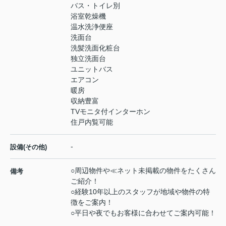
バス・トイレ別
浴室乾燥機
温水洗浄便座
洗面台
洗髪洗面化粧台
独立洗面台
ユニットバス
エアコン
暖房
収納豊富
TVモニタ付インターホン
住戸内覧可能
-
設備(その他)
○周辺物件や≪ネット未掲載の物件をたくさん
備考
ご紹介！
○経験10年以上のスタッフが地域や物件の特
徴をご案内！
○平日や夜でもお客様に合わせてご案内可能！