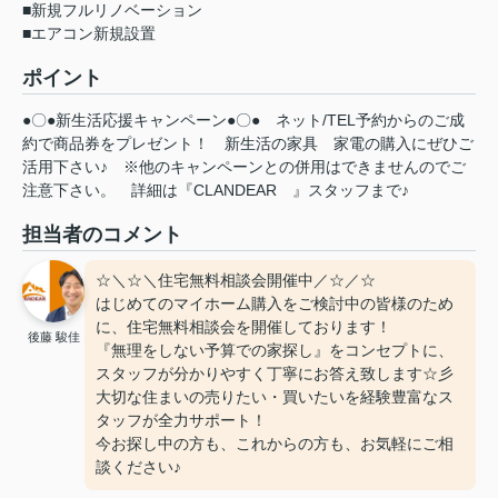
■新規フルリノベーション
■エアコン新規設置
ポイント
●〇●新生活応援キャンペーン●〇●
ネット/TEL予約からのご成
約で商品券をプレゼント！
新生活の家具
家電の購入にぜひご
活用下さい♪
※他のキャンペーンとの併用はできませんのでご
注意下さい。
詳細は『CLANDEAR
』スタッフまで♪
担当者のコメント
☆＼☆＼住宅無料相談会開催中／☆／☆
はじめてのマイホーム購入をご検討中の皆様のため
に、住宅無料相談会を開催しております！
後藤 駿佳
『無理をしない予算での家探し』をコンセプトに、
スタッフが分かりやすく丁寧にお答え致します☆彡
大切な住まいの売りたい・買いたいを経験豊富なス
タッフが全力サポート！
今お探し中の方も、これからの方も、お気軽にご相
談ください♪