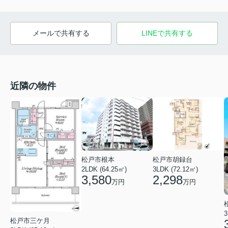
メールで共有する
LINEで共有する
近隣の物件
松戸市根本
松戸市胡録台
2LDK (64.25㎡)
3LDK (72.12㎡)
3,580
2,298
万円
万円
3
松戸市三ケ月