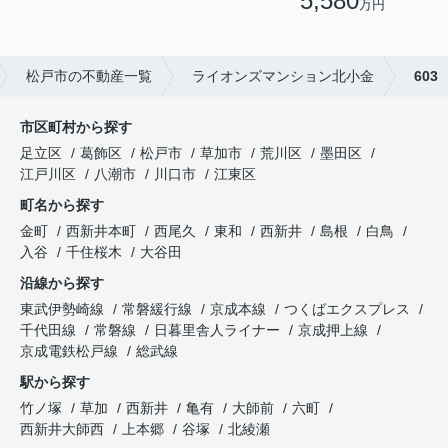
5,580
万円
松戸市の不動産一覧
ライオンズマンション北小金
603
市区町村から探す
足立区
葛飾区
松戸市
草加市
荒川区
墨田区
江戸川区
八潮市
川口市
江東区
町名から探す
金町
西新井本町
西尾久
東和
西新井
島根
白鳥
入谷
千住桜木
大谷田
沿線から探す
東武伊勢崎線
常磐緩行線
京成本線
つくばエクスプレス
千代田線
常磐線
日暮里舎人ライナー
京成押上線
京成電鉄松戸線
総武線
駅から探す
竹ノ塚
草加
西新井
亀有
大師前
六町
西新井大師西
上本郷
谷塚
北綾瀬