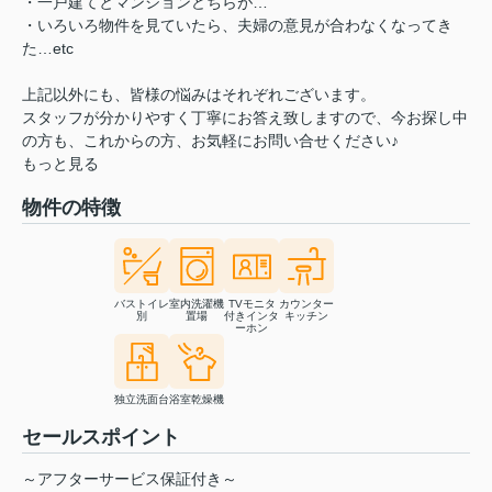
・一戸建てとマンションどちらが…
・いろいろ物件を見ていたら、夫婦の意見が合わなくなってき
た…etc
上記以外にも、皆様の悩みはそれぞれございます。
スタッフが分かりやすく丁寧にお答え致しますので、今お探し中
の方も、これからの方、お気軽にお問い合せください♪
もっと見る
物件の特徴
バストイレ
室内洗濯機
TVモニタ
カウンター
別
置場
付きインタ
キッチン
ーホン
独立洗面台
浴室乾燥機
セールスポイント
～アフターサービス保証付き～