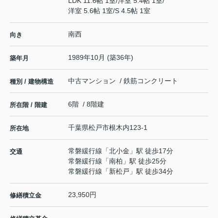
LDK 11.6帖 1室
/
洋室 5.4帖 1室
/
洋室 5.6帖 1室
/
S 4.5帖 1室
南西
向き
1989年10月 (築36年)
築年月
中古マンション / 鉄筋コンクリート
種別 / 建物構造
6階 / 8階建
所在階 / 階建
千葉県
松戸市
根木内
123-1
所在地
常磐緩行線
「
北小金
」駅 徒歩17分
交通
常磐緩行線
「
南柏
」駅 徒歩25分
常磐緩行線
「
新松戸
」駅 徒歩34分
23,950円
修繕積立金