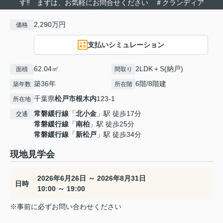
す‼ まずは、お気軽にお問合せください ＃クランディア
2,290万円
価格
支払いシミュレーション
62.04㎡
2LDK＋S(納戸)
面積
間取り
築36年
6階/8階建
築年数
所在階
千葉県
松戸市
根木内
123-1
所在地
常磐緩行線
「
北小金
」駅 徒歩17分
交通
常磐緩行線
「
南柏
」駅 徒歩25分
常磐緩行線
「
新松戸
」駅 徒歩34分
現地見学会
2026年6月26日 ～ 2026年8月31日
日時
10:00 ～ 19:00
※事前に必ずお問い合わせください