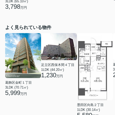
3LDK (65.10㎡)
3,798
万円
よく見られている物件
足立区西保木間４丁目
3
1LDK (44.20㎡)
1,230
万円
葛飾区金町１丁目
3LDK (70.71㎡)
5,999
万円
墨田区向島２丁目
1LDK (30.14㎡)