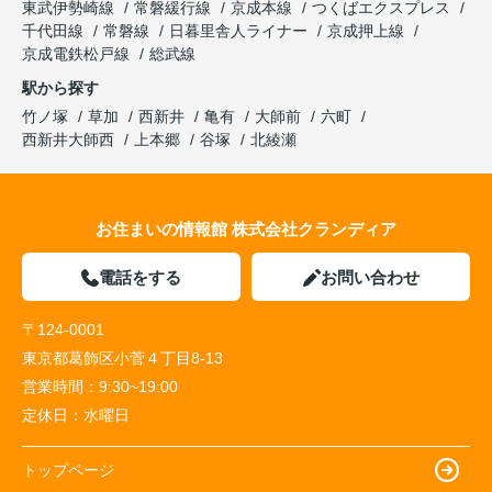
東武伊勢崎線
常磐緩行線
京成本線
つくばエクスプレス
千代田線
常磐線
日暮里舎人ライナー
京成押上線
京成電鉄松戸線
総武線
駅から探す
竹ノ塚
草加
西新井
亀有
大師前
六町
西新井大師西
上本郷
谷塚
北綾瀬
お住まいの情報館 株式会社クランディア
電話をする
お問い合わせ
〒124-0001
東京都葛飾区小菅４丁目8-13
営業時間：
9:30~19:00
定休日：
水曜日
トップページ