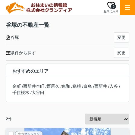
0
お気に入り
谷塚の不動産一覧
谷塚
変更
条件から探す
変更
おすすめのエリア
金町
/
西新井本町
/
西尾久
/
東和
/
島根
/
白鳥
/
西新井
/
入谷
/
千住桜木
/
大谷田
2
件
中古マンション