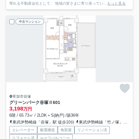
寄れる不動産会社として、 地域の皆さまに寄り添ってい...
もっと見る
中古マンション
草加市谷塚
グリーンパーク谷塚Ⅱ
601
3,198
万円
6階 / 65.73㎡ / 2LDK＋S(納戸) /築36年
東武伊勢崎線「谷塚」駅 徒歩10分
東武伊勢崎線「竹ノ塚」駅 徒歩27分
エレベーター
耐震構造
角部屋
リノベーション済
リフォーム済
ルーフバルコニー