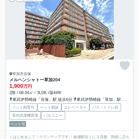
草加市谷塚
メルヘンシャトー草加
204
1,900
万円
2階 / 68.04㎡ / 3LDK /築44年
東武伊勢崎線「谷塚」駅 徒歩6分
東武伊勢崎線「草加」駅 徒歩27分
ペット飼育可
ペット相談
エレベーター
バス・トイレ別
室内洗濯機置場
バルコニー
ペット可
＼はじめまして！クランディアです／ 綾瀬駅近くに３店舗、気軽に立ち