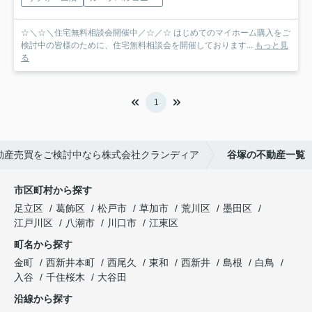
☆＼☆＼住宅無料相談会開催中／☆／☆ はじめてのマイホーム購入をご
検討中の皆様のために、住宅無料相談会を開催しております...
もっと見
る
1
動産売買をご検討中なら株式会社クランディア
谷塚の不動産一覧
市区町村から探す
足立区
葛飾区
松戸市
草加市
荒川区
墨田区
江戸川区
八潮市
川口市
江東区
町名から探す
金町
西新井本町
西尾久
東和
西新井
島根
白鳥
入谷
千住桜木
大谷田
沿線から探す