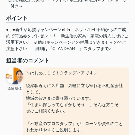
ー付き～
ポイント
●〇●新生活応援キャンペーン●〇●
ネット/TEL予約からのご成
約で商品券をプレゼント！
新生活の家具
家電の購入にぜひご
活用下さい♪
※他のキャンペーンとの併用はできませんのでご
注意下さい。
詳細は『CLANDEAR
』スタッフまで♪
担当者のコメント
＼はじめまして！クランディアです／
綾瀬駅近くに３店舗、気軽に立ち寄れる不動産会社
後藤 駿佳
として、
地域の皆さまに寄り添っています。
「住まい探しってむずかしそう…」そんな方こそ、
ぜひご相談ください。
『不動産のプロスタッフ』が、ローンや資金のこと
もわかりやすくご説明します。