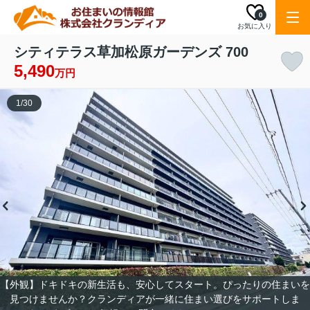
0
お気に入り
シティテラス草加松原ガーデンズ 700
5,490
万円
1
/
30
【外観】ドキドキの新生活も、安心してスタート。ぴったりの住まいを
見つけませんか？クランディアが一緒に住まい選びをサポートしま