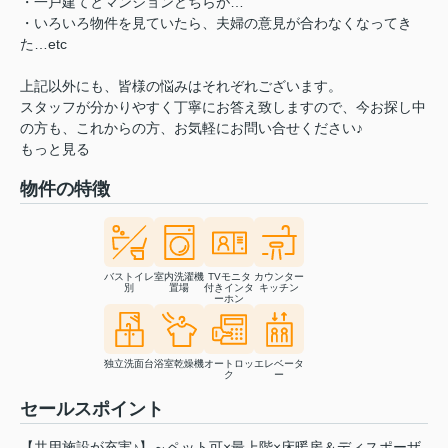
・一戸建てとマンションどちらが…
・いろいろ物件を見ていたら、夫婦の意見が合わなくなってき
た…etc
上記以外にも、皆様の悩みはそれぞれございます。
スタッフが分かりやすく丁寧にお答え致しますので、今お探し中
の方も、これからの方、お気軽にお問い合せください♪
もっと見る
物件の特徴
バストイレ
室内洗濯機
TVモニタ
カウンター
別
置場
付きインタ
キッチン
ーホン
独立洗面台
浴室乾燥機
オートロッ
エレベータ
ク
ー
セールスポイント
【共用施設が充実♪】～ペット可×最上階×床暖房＆ディスポーザ