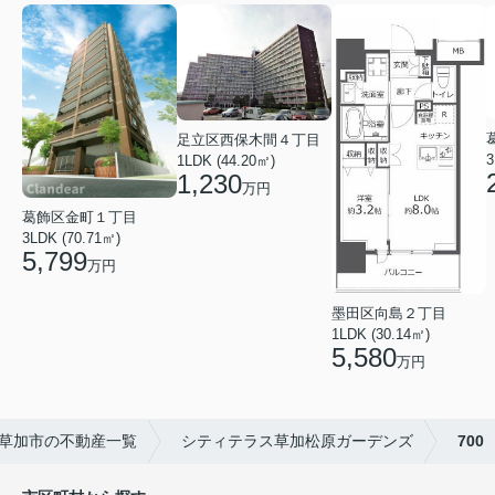
足立区西保木間４丁目
3
1LDK (44.20㎡)
1,230
万円
葛飾区金町１丁目
3LDK (70.71㎡)
5,799
万円
墨田区向島２丁目
1LDK (30.14㎡)
5,580
万円
草加市の不動産一覧
シティテラス草加松原ガーデンズ
700