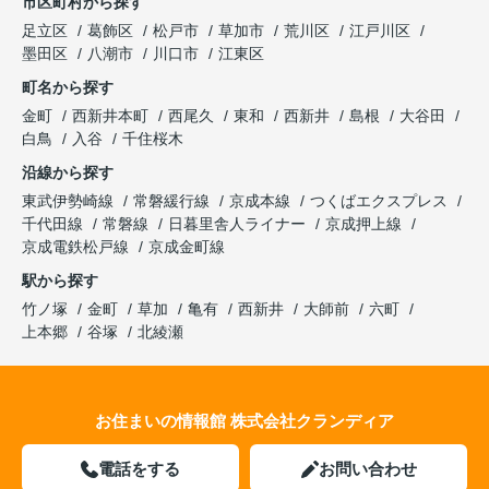
市区町村から探す
足立区
葛飾区
松戸市
草加市
荒川区
江戸川区
墨田区
八潮市
川口市
江東区
町名から探す
金町
西新井本町
西尾久
東和
西新井
島根
大谷田
白鳥
入谷
千住桜木
沿線から探す
東武伊勢崎線
常磐緩行線
京成本線
つくばエクスプレス
千代田線
常磐線
日暮里舎人ライナー
京成押上線
京成電鉄松戸線
京成金町線
駅から探す
竹ノ塚
金町
草加
亀有
西新井
大師前
六町
上本郷
谷塚
北綾瀬
お住まいの情報館 株式会社クランディア
電話をする
お問い合わせ