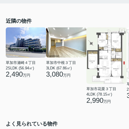
近隣の物件
草加市中根３丁目
草加市瀬崎４丁目
3LDK (67.86㎡)
2SLDK (56.94㎡)
3,080
2,490
万円
万円
草加市花栗３丁目
2
4LDK (78.15㎡)
2,990
万円
よく見られている物件