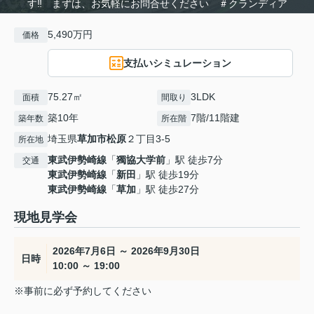
す‼ まずは、お気軽にお問合せください ＃クランディア
5,490万円
価格
支払いシミュレーション
75.27㎡
3LDK
面積
間取り
築10年
7階/11階建
築年数
所在階
埼玉県
草加市
松原
２丁目3-5
所在地
東武伊勢崎線
「
獨協大学前
」駅 徒歩7分
交通
東武伊勢崎線
「
新田
」駅 徒歩19分
東武伊勢崎線
「
草加
」駅 徒歩27分
現地見学会
2026年7月6日 ～ 2026年9月30日
日時
10:00 ～ 19:00
※事前に必ず予約してください