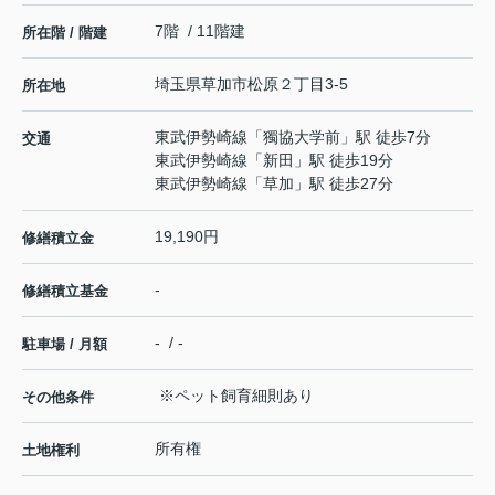
7階 / 11階建
所在階 / 階建
埼玉県
草加市
松原
２丁目3-5
所在地
東武伊勢崎線
「
獨協大学前
」駅 徒歩7分
交通
東武伊勢崎線
「
新田
」駅 徒歩19分
東武伊勢崎線
「
草加
」駅 徒歩27分
19,190円
修繕積立金
-
修繕積立基金
- / -
駐車場 / 月額
※ペット飼育細則あり
その他条件
所有権
土地権利