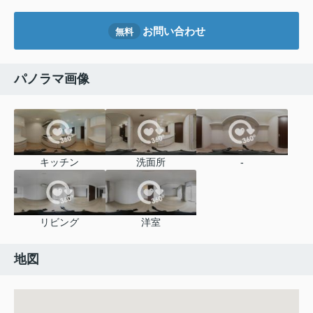
お問い合わせ
無料
パノラマ画像
キッチン
洗面所
-
リビング
洋室
地図