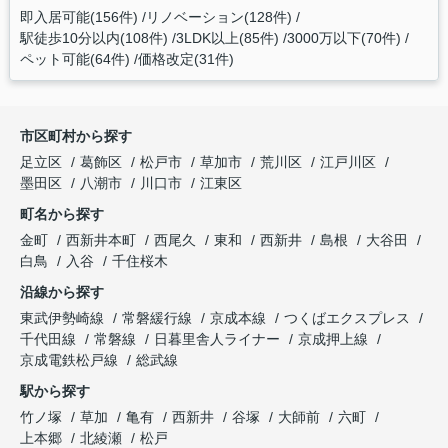
即入居可能(156件)
リノベーション(128件)
駅徒歩10分以内(108件)
3LDK以上(85件)
3000万以下(70件)
ペット可能(64件)
価格改定(31件)
市区町村から探す
足立区
葛飾区
松戸市
草加市
荒川区
江戸川区
墨田区
八潮市
川口市
江東区
町名から探す
金町
西新井本町
西尾久
東和
西新井
島根
大谷田
白鳥
入谷
千住桜木
沿線から探す
東武伊勢崎線
常磐緩行線
京成本線
つくばエクスプレス
千代田線
常磐線
日暮里舎人ライナー
京成押上線
京成電鉄松戸線
総武線
駅から探す
竹ノ塚
草加
亀有
西新井
谷塚
大師前
六町
上本郷
北綾瀬
松戸