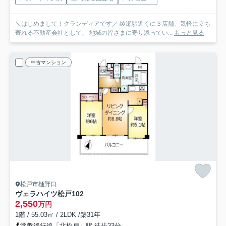
＼はじめまして！クランディアです／ 綾瀬駅近くに３店舗、気軽に立ち
寄れる不動産会社として、 地域の皆さまに寄り添ってい...
もっと見る
中古マンション
松戸市樋野口
ヴェラハイツ松戸
102
2,550
万円
1階 / 55.03㎡ / 2LDK /築31年
常磐緩行線「北松戸」駅 徒歩33分