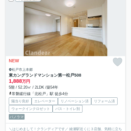
NEW
松戸市上本郷
東カングランドマンション第一松戸
508
1,888
万円
5階 / 52.20㎡ / 2LDK /築54年
常磐緩行線「北松戸」駅 徒歩4分
陽当り良好
エレベーター
リノベーション済
リフォーム済
ウォークインクロゼット
バス・トイレ別
パノラマ
＼はじめまして！クランディアです／ 綾瀬駅近くに３店舗、気軽に立ち