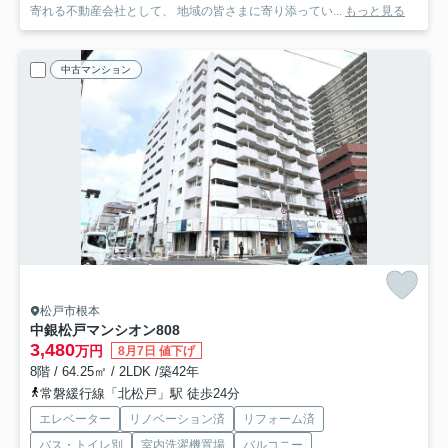
寄れる不動産会社として、 地域の皆さまに寄り添ってい...
もっと見る
中古マンション
松戸市根本
中銀松戸マンシオン
808
3,480
万円
8月7日 値下げ
8階 / 64.25㎡ / 2LDK /築42年
常磐緩行線「北松戸」駅 徒歩24分
エレベーター
リノベーション済
リフォーム済
バス・トイレ別
室内洗濯機置場
バルコニー