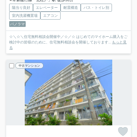
陽当り良好
エレベーター
耐震構造
バス・トイレ別
室内洗濯機置場
エアコン
パノラマ
☆＼☆＼住宅無料相談会開催中／☆／☆ はじめてのマイホーム購入をご
検討中の皆様のために、住宅無料相談会を開催しております...
もっと見
る
中古マンション