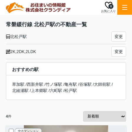
0
お気に入り
常磐緩行線 北松戸駅の不動産一覧
北松戸駅
変更
2K,2DK,2LDK
変更
おすすめの駅
草加駅
/
西新井駅
/
竹ノ塚駅
/
亀有駅
/
谷塚駅
/
大師前駅
/
北綾瀬駅
/
上本郷駅
/
六町駅
/
松戸駅
4
件
中古マンション