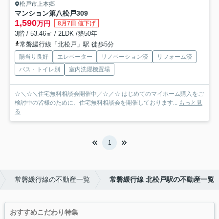
松戸市上本郷
マンション第八松戸
309
1,590
万円
8月7日 値下げ
3階 / 53.46㎡ / 2LDK /築50年
常磐緩行線「北松戸」駅 徒歩5分
陽当り良好
エレベーター
リノベーション済
リフォーム済
バス・トイレ別
室内洗濯機置場
☆＼☆＼住宅無料相談会開催中／☆／☆ はじめてのマイホーム購入をご
検討中の皆様のために、住宅無料相談会を開催しております...
もっと見
る
1
常磐緩行線の不動産一覧
常磐緩行線 北松戸駅の不動産一覧
おすすめこだわり特集