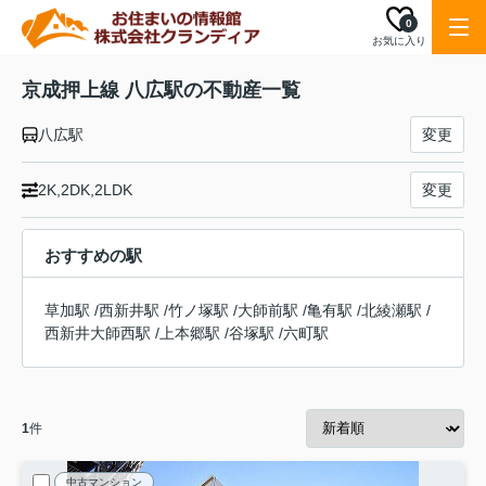
0
お気に入り
京成押上線 八広駅の不動産一覧
八広駅
変更
2K,2DK,2LDK
変更
おすすめの駅
草加駅
/
西新井駅
/
竹ノ塚駅
/
大師前駅
/
亀有駅
/
北綾瀬駅
/
西新井大師西駅
/
上本郷駅
/
谷塚駅
/
六町駅
1
件
中古マンション