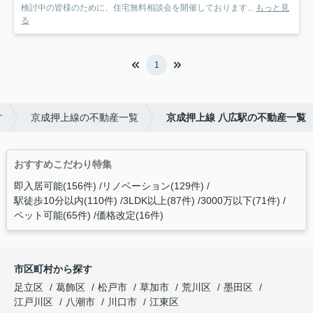
検討中の皆様のために、住宅無料相談会を開催しております...
もっと見
る
1
す
京成押上線の不動産一覧
京成押上線 八広駅の不動産一覧
おすすめこだわり特集
即入居可能(156件)
リノベーション(129件)
駅徒歩10分以内(110件)
3LDK以上(87件)
3000万以下(71件)
ペット可能(65件)
価格改定(16件)
市区町村から探す
足立区
葛飾区
松戸市
草加市
荒川区
墨田区
江戸川区
八潮市
川口市
江東区