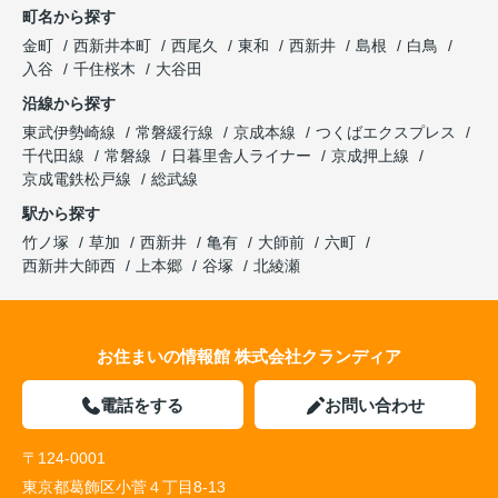
町名から探す
金町
西新井本町
西尾久
東和
西新井
島根
白鳥
入谷
千住桜木
大谷田
沿線から探す
東武伊勢崎線
常磐緩行線
京成本線
つくばエクスプレス
千代田線
常磐線
日暮里舎人ライナー
京成押上線
京成電鉄松戸線
総武線
駅から探す
竹ノ塚
草加
西新井
亀有
大師前
六町
西新井大師西
上本郷
谷塚
北綾瀬
お住まいの情報館 株式会社クランディア
電話をする
お問い合わせ
〒124-0001
東京都葛飾区小菅４丁目8-13