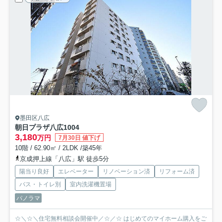
墨田区八広
朝日プラザ八広
1004
3,180
万円
7月30日 値下げ
10階 / 62.90㎡ / 2LDK /築45年
京成押上線「八広」駅 徒歩5分
陽当り良好
エレベーター
リノベーション済
リフォーム済
バス・トイレ別
室内洗濯機置場
パノラマ
☆＼☆＼住宅無料相談会開催中／☆／☆ はじめてのマイホーム購入をご