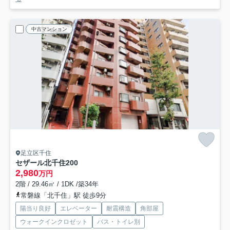
中古マンション
足立区千住
セザール北千住
200
2,980
万円
2階 / 29.46㎡ / 1DK /築34年
常磐線「北千住」駅 徒歩9分
陽当り良好
エレベーター
耐震構造
角部屋
ウォークインクロゼット
バス・トイレ別