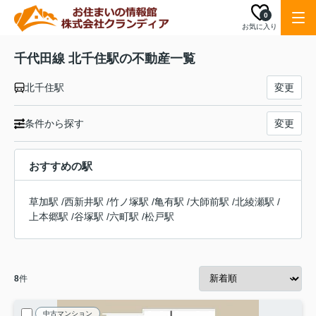
0
お気に入り
千代田線 北千住駅の不動産一覧
北千住駅
変更
条件から探す
変更
おすすめの駅
草加駅
/
西新井駅
/
竹ノ塚駅
/
亀有駅
/
大師前駅
/
北綾瀬駅
/
上本郷駅
/
谷塚駅
/
六町駅
/
松戸駅
8
件
中古マンション