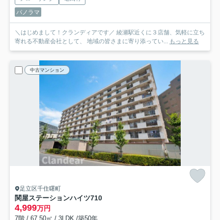
パノラマ
＼はじめまして！クランディアです／ 綾瀬駅近くに３店舗、気軽に立ち
寄れる不動産会社として、 地域の皆さまに寄り添ってい...
もっと見る
中古マンション
足立区千住曙町
関屋ステーションハイツ
710
4,999
万円
7階 / 67.50㎡ / 3LDK /築50年