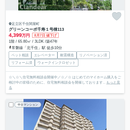
足立区千住関屋町
グリーンコーポ千寿１号棟
113
4,399
万円
8月7日 値下げ
1階 / 65.80㎡ / 3LDK /築47年
常磐線「北千住」駅 徒歩10分
ペット相談
エレベーター
耐震構造
リノベーション済
リフォーム済
ウォークインクロゼット
☆＼☆＼住宅無料相談会開催中／☆／☆ はじめてのマイホーム購入をご
検討中の皆様のために、住宅無料相談会を開催しております...
もっと見
る
中古マンション