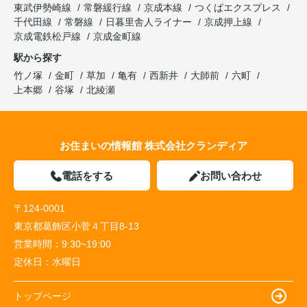
東武伊勢崎線
常磐緩行線
京成本線
つくばエクスプレス
千代田線
常磐線
日暮里舎人ライナー
京成押上線
京成電鉄松戸線
京成金町線
駅から探す
竹ノ塚
金町
草加
亀有
西新井
大師前
六町
上本郷
谷塚
北綾瀬
お住まいの情報館 株式会社クランディア
電話をする
お問い合わせ
〒124-0001
東京都葛飾区小菅４丁目8-13
営業時間：
9:30~19:00
定休日：
水曜日
トップページ