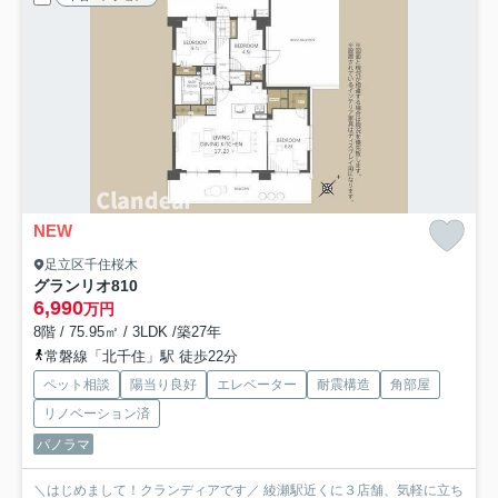
NEW
足立区千住桜木
グランリオ
810
6,990
万円
8階 / 75.95㎡ / 3LDK /築27年
常磐線「北千住」駅 徒歩22分
ペット相談
陽当り良好
エレベーター
耐震構造
角部屋
リノベーション済
パノラマ
＼はじめまして！クランディアです／ 綾瀬駅近くに３店舗、気軽に立ち