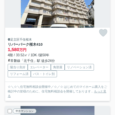
足立区千住桜木
リバーパーク桜木
410
1,580
万円
4階 / 33.52㎡ / 1DK /築50年
常磐線「北千住」駅 徒歩24分
陽当り良好
エレベーター
角部屋
リノベーション済
リフォーム済
バス・トイレ別
☆＼☆＼住宅無料相談会開催中／☆／☆ はじめてのマイホーム購入をご
検討中の皆様のために、住宅無料相談会を開催しております...
もっと見
る
中古マンション