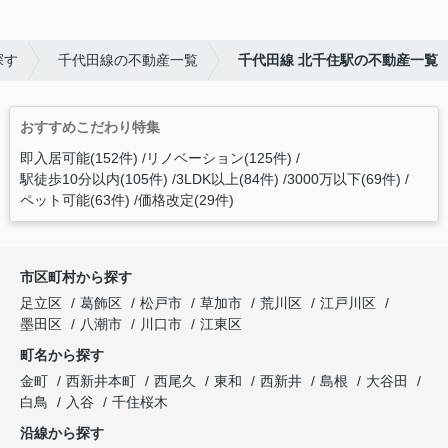
探す
千代田線の不動産一覧
千代田線 北千住駅の不動産一覧
おすすめこだわり特集
即入居可能(152件)
リノベーション(125件)
駅徒歩10分以内(105件)
3LDK以上(84件)
3000万以下(69件)
ペット可能(63件)
価格改定(29件)
市区町村から探す
足立区
葛飾区
松戸市
草加市
荒川区
江戸川区
墨田区
八潮市
川口市
江東区
町名から探す
金町
西新井本町
西尾久
東和
西新井
島根
大谷田
白鳥
入谷
千住桜木
沿線から探す