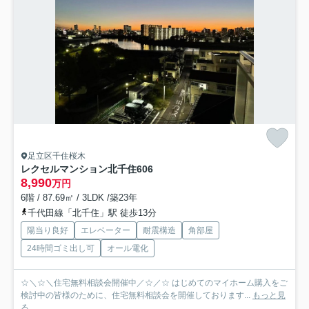
足立区千住桜木
レクセルマンション北千住
606
8,990
万円
6階 / 87.69㎡ / 3LDK /築23年
千代田線「北千住」駅 徒歩13分
陽当り良好
エレベーター
耐震構造
角部屋
24時間ゴミ出し可
オール電化
☆＼☆＼住宅無料相談会開催中／☆／☆ はじめてのマイホーム購入をご
検討中の皆様のために、住宅無料相談会を開催しております...
もっと見
る