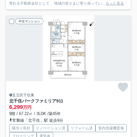
寄れる不動産会社として、 地域の皆さまに寄り添ってい...
もっと見る
中古マンション
足立区千住東
北千住パークファミリア
911
6,299
万円
9階 / 67.22㎡ / 3LDK /築45年
常磐線「北千住」駅 徒歩9分
陽当り良好
リノベーション済
リフォーム済
室内洗濯機置場
フローリング
電気有