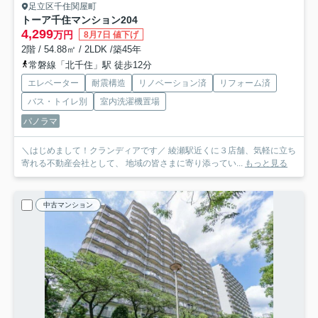
足立区千住関屋町
トーア千住マンション
204
4,299
万円
8月7日 値下げ
2階 / 54.88㎡ / 2LDK /築45年
常磐線「北千住」駅 徒歩12分
エレベーター
耐震構造
リノベーション済
リフォーム済
バス・トイレ別
室内洗濯機置場
パノラマ
＼はじめまして！クランディアです／ 綾瀬駅近くに３店舗、気軽に立ち
寄れる不動産会社として、 地域の皆さまに寄り添ってい...
もっと見る
中古マンション