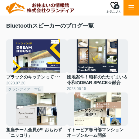
0
お気に入り
Bluetoothスピーカーのブログ一覧
ブラックのキッチンって･･･
団地案件！昭和のたたずまい＆
令和のDEAR SPACE☆融合
2023.07.20
2023.06.15
クランディア 本店
担当チーム全員が‼ おもわず
イトーピア春日部マンション
「ニッコリ」
オープンルーム開催