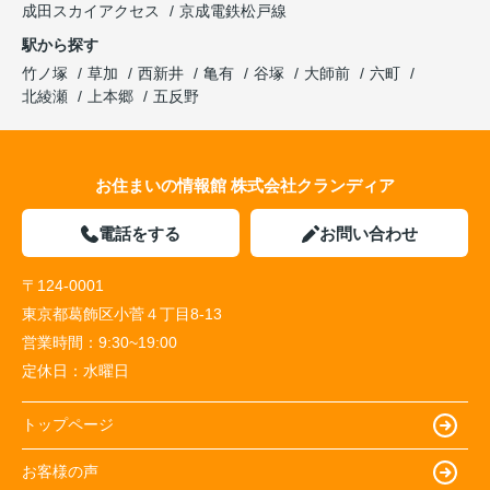
成田スカイアクセス
京成電鉄松戸線
駅から探す
竹ノ塚
草加
西新井
亀有
谷塚
大師前
六町
北綾瀬
上本郷
五反野
お住まいの情報館 株式会社クランディア
電話をする
お問い合わせ
〒124-0001
東京都葛飾区小菅４丁目8-13
営業時間：
9:30~19:00
定休日：
水曜日
トップページ
お客様の声