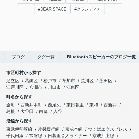
#DEAR SPACE
#クランディア
ブログ
タグ一覧
Bluetoothスピーカーのブログ一覧
市区町村から探す
足立区
葛飾区
松戸市
草加市
荒川区
墨田区
江戸川区
八潮市
川口市
江東区
町名から探す
金町
西新井本町
西尾久
東日暮里
東和
西新井
島根
大谷田
白鳥
入谷
沿線から探す
東武伊勢崎線
常磐緩行線
京成本線
つくばエクスプレス
千代田線
常磐線
日暮里舎人ライナー
京成押上線