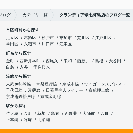
ブログ
カテゴリ一覧
クランディア環七梅島店のブログ一覧
市区町村から探す
足立区
葛飾区
松戸市
草加市
荒川区
江戸川区
墨田区
八潮市
川口市
江東区
町名から探す
金町
西新井本町
西尾久
東和
西新井
島根
大谷田
白鳥
入谷
千住桜木
沿線から探す
東武伊勢崎線
常磐緩行線
京成本線
つくばエクスプレス
千代田線
常磐線
日暮里舎人ライナー
京成押上線
京成電鉄松戸線
京成金町線
駅から探す
竹ノ塚
金町
草加
亀有
西新井
大師前
六町
上本郷
谷塚
北綾瀬