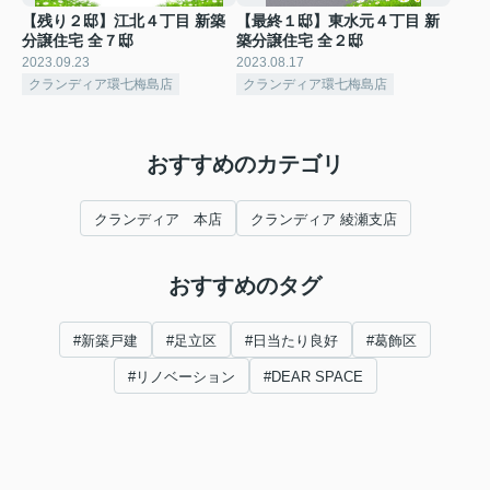
【残り２邸】江北４丁目 新築
【最終１邸】東水元４丁目 新
分譲住宅 全７邸
築分譲住宅 全２邸
2023.09.23
2023.08.17
クランディア環七梅島店
クランディア環七梅島店
おすすめのカテゴリ
クランディア 本店
クランディア 綾瀬支店
おすすめのタグ
#新築戸建
#足立区
#日当たり良好
#葛飾区
#リノベーション
#DEAR SPACE