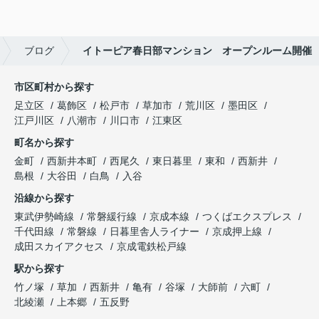
ブログ
イトーピア春日部マンション オープンルーム開催
市区町村から探す
足立区
葛飾区
松戸市
草加市
荒川区
墨田区
江戸川区
八潮市
川口市
江東区
町名から探す
金町
西新井本町
西尾久
東日暮里
東和
西新井
島根
大谷田
白鳥
入谷
沿線から探す
東武伊勢崎線
常磐緩行線
京成本線
つくばエクスプレス
千代田線
常磐線
日暮里舎人ライナー
京成押上線
成田スカイアクセス
京成電鉄松戸線
駅から探す
竹ノ塚
草加
西新井
亀有
谷塚
大師前
六町
北綾瀬
上本郷
五反野