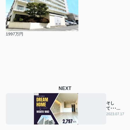
1997万円
NEXT
そし
て･･･み
さとに
2023.07.17
も!!