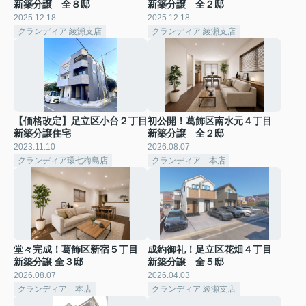
新築分譲 全８邸
新築分譲 全２邸
2025.12.18
2025.12.18
クランディア 綾瀬支店
クランディア 綾瀬支店
【価格改定】足立区小台２丁目
初公開！葛飾区南水元４丁目
新築分譲住宅
新築分譲 全２邸
2023.11.10
2026.08.07
クランディア環七梅島店
クランディア 本店
堂々完成！葛飾区新宿５丁目
成約御礼！足立区花畑４丁目
新築分譲 全３邸
新築分譲 全５邸
2026.08.07
2026.04.03
クランディア 本店
クランディア 綾瀬支店