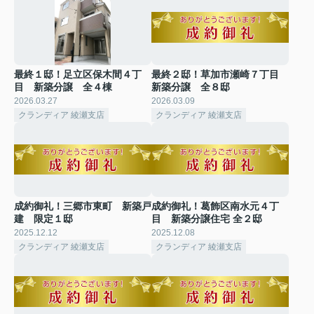
最終１邸！足立区保木間４丁
最終２邸！草加市瀬崎７丁目
目 新築分譲 全４棟
新築分譲 全８邸
2026.03.27
2026.03.09
クランディア 綾瀬支店
クランディア 綾瀬支店
成約御礼！三郷市東町 新築戸
成約御礼！葛飾区南水元４丁
建 限定１邸
目 新築分譲住宅 全２邸
2025.12.12
2025.12.08
クランディア 綾瀬支店
クランディア 綾瀬支店