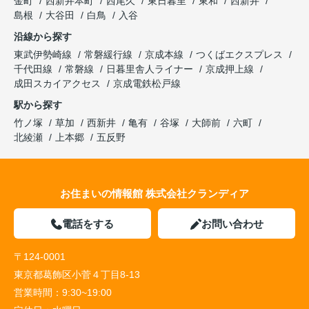
金町
西新井本町
西尾久
東日暮里
東和
西新井
島根
大谷田
白鳥
入谷
沿線から探す
東武伊勢崎線
常磐緩行線
京成本線
つくばエクスプレス
千代田線
常磐線
日暮里舎人ライナー
京成押上線
成田スカイアクセス
京成電鉄松戸線
駅から探す
竹ノ塚
草加
西新井
亀有
谷塚
大師前
六町
北綾瀬
上本郷
五反野
お住まいの情報館 株式会社クランディア
電話をする
お問い合わせ
〒124-0001
東京都葛飾区小菅４丁目8-13
営業時間：
9:30~19:00