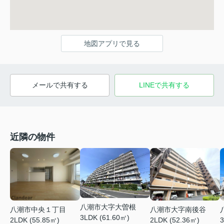
地図アプリで見る
メールで共有する
LINEで共有する
近隣の物件
八潮市大字大曽根
八潮市中央１丁目
八潮市大字南後谷
3LDK (61.60㎡)
2LDK (55.85㎡)
3
2LDK (52.36㎡)