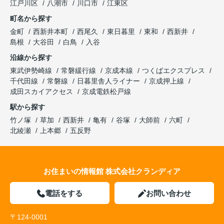
江戸川区
八潮市
川口市
江東区
町名から探す
金町
西新井本町
西尾久
東日暮里
東和
西新井
島根
大谷田
白鳥
入谷
沿線から探す
東武伊勢崎線
常磐緩行線
京成本線
つくばエクスプレス
千代田線
常磐線
日暮里舎人ライナー
京成押上線
成田スカイアクセス
京成電鉄松戸線
駅から探す
竹ノ塚
草加
西新井
亀有
谷塚
大師前
六町
北綾瀬
上本郷
五反野
お住まいの情報館 株式会社クランディア
電話をする
お問い合わせ
〒124-0001