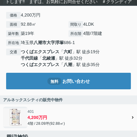
トします‼ まずは、お気軽にお問合せください ＃クランディア
4,200万円
価格
92.88㎡
4LDK
面積
間取り
築19年
4階/7階建
築年数
所在階
埼玉県
八潮市
大字浮塚
686-1
所在地
つくばエクスプレス
「
六町
」駅 徒歩19分
交通
千代田線
「
北綾瀬
」駅 徒歩32分
つくばエクスプレス
「
八潮
」駅 徒歩35分
お問い合わせ
無料
アルネックスシティの販売中物件
401
4,200万円
4階 / 28.09坪(92.88㎡)