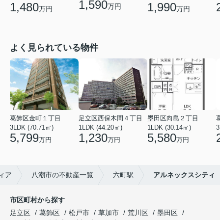
1,590
1,480
1,990
万円
万円
万円
よく見られている物件
葛飾区金町１丁目
足立区西保木間４丁目
墨田区向島２丁目
3LDK (70.71㎡)
1LDK (44.20㎡)
1LDK (30.14㎡)
3
5,799
1,230
5,580
万円
万円
万円
ィア
八潮市の不動産一覧
六町駅
アルネックスシティ
市区町村から探す
足立区
葛飾区
松戸市
草加市
荒川区
墨田区