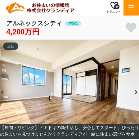
0
お気に入り
アルネックスシティ
空室1
4,200万円
1
/
11
【居間・リビング】ドキドキの新生活も、安心してスタート。ぴったり
の住まいを見つけませんか？クランディアが一緒に住まい選びをサポー