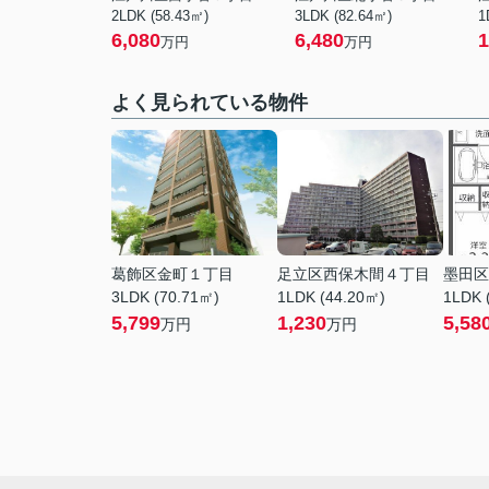
2LDK (58.43㎡)
3LDK (82.64㎡)
1
6,080
6,480
1
万円
万円
よく見られている物件
葛飾区金町１丁目
足立区西保木間４丁目
墨田区
3LDK (70.71㎡)
1LDK (44.20㎡)
1LDK 
5,799
1,230
5,58
万円
万円