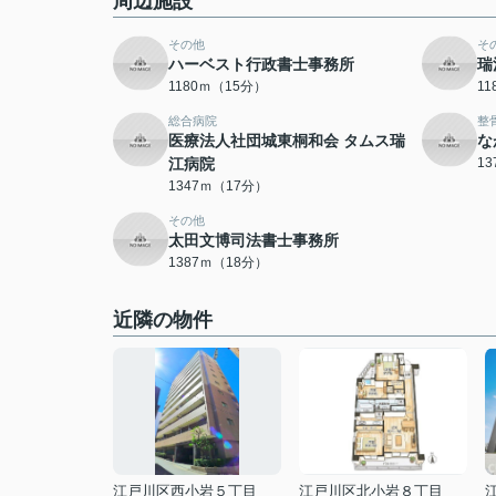
周辺施設
その他
そ
ハーベスト行政書士事務所
瑞
1180ｍ（15分）
1
総合病院
整
医療法人社団城東桐和会 タムス瑞
な
江病院
1
1347ｍ（17分）
その他
太田文博司法書士事務所
1387ｍ（18分）
近隣の物件
江戸川区西小岩５丁目
江戸川区北小岩８丁目