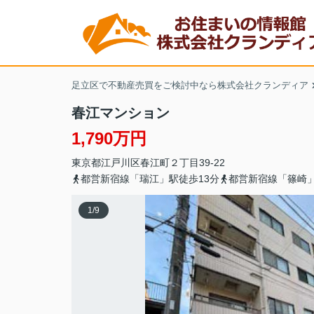
足立区で不動産売買をご検討中なら株式会社クランディア
春江マンション
1,790万円
東京都
江戸川区
春江町
２丁目39-22
都営新宿線「瑞江」駅徒歩13分
都営新宿線「篠崎」
1
/
9