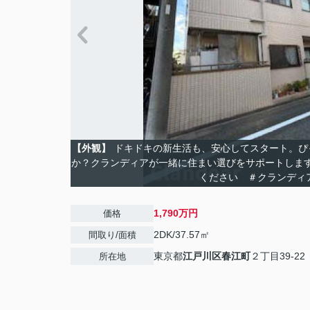
【外観】
ドキドキの新生活も、安心してスタート。ぴ
か？クランディアが一緒に住まい選びをサポートしま
ください ＃クランディ
1,790万円
価格
2DK/37.57㎡
間取り/面積
東京都
江戸川区
春江町
２丁目39-22
所在地