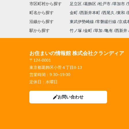
市区町村から探す
足立区
葛飾区
松戸市
草加市
町名から探す
金町
西新井本町
西尾久
東和
沿線から探す
東武伊勢崎線
常磐緩行線
京成
駅から探す
竹ノ塚
金町
草加
亀有
西新井
お住まいの情報館 株式会社クランディア
〒124-0001
東京都葛飾区小菅４丁目8-13
営業時間：
9:30~19:00
定休日：
水曜日
お問い合わせ