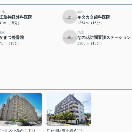
の他
歯科
江脳神経外科医院
キタカタ歯科医院
181ｍ（15分）
1254ｍ（16分）
骨院
介護
がまつ整骨院
なの花訪問看護ステーション
371ｍ（18分）
1385ｍ（18分）
江戸川区中葛西１丁目
江戸川区東小岩６丁目