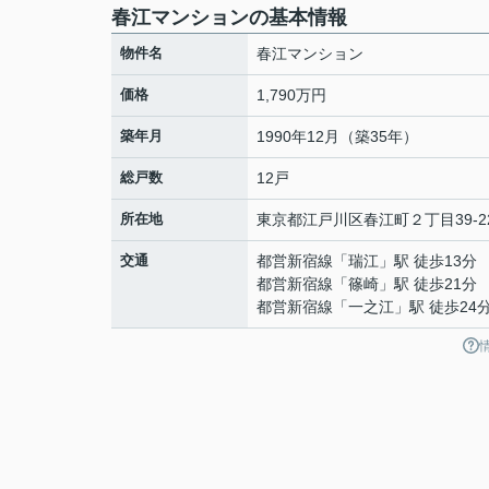
春江マンションの基本情報
物件名
春江マンション
価格
1,790万円
築年月
1990年12月（築35年）
総戸数
12戸
所在地
東京都
江戸川区
春江町
２丁目39-2
交通
都営新宿線
「
瑞江
」駅 徒歩13分
都営新宿線
「
篠崎
」駅 徒歩21分
都営新宿線
「
一之江
」駅 徒歩24