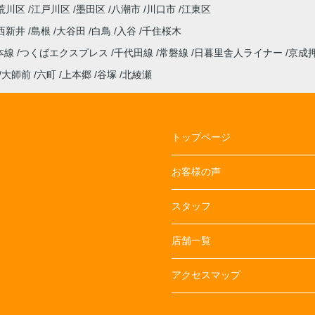
荒川区
江戸川区
墨田区
八潮市
川口市
江東区
西新井
島根
大谷田
白鳥
入谷
千住桜木
本線
つくばエクスプレス
千代田線
常磐線
日暮里舎人ライナー
京成
大師前
六町
上本郷
谷塚
北綾瀬
トップページ
お客様の声
スタッフ
店舗一覧
アクセスマップ