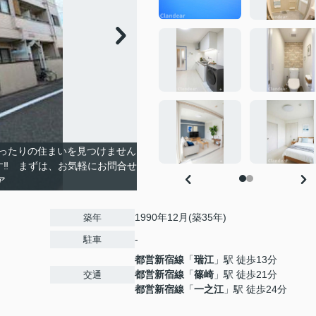
ったりの住まいを見つけません
す‼ まずは、お気軽にお問合せ
ア
1990年12月(築35年)
築年
-
駐車
都営新宿線
「
瑞江
」駅 徒歩13分
都営新宿線
「
篠崎
」駅 徒歩21分
交通
都営新宿線
「
一之江
」駅 徒歩24分