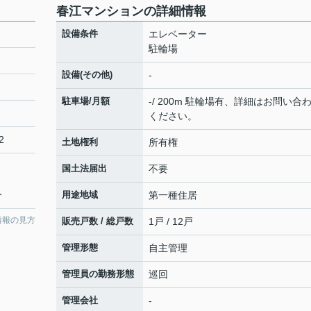
春江マンションの詳細情報
設備条件
エレベーター
駐輪場
設備(その他)
-
駐車場/月額
-/ 200m 駐輪場有、詳細はお問い合
ください。
2
土地権利
所有権
国土法届出
不要
分
用途地域
第一種住居
情報の見方
販売戸数 / 総戸数
1戸 / 12戸
管理形態
自主管理
管理員の勤務形態
巡回
管理会社
-