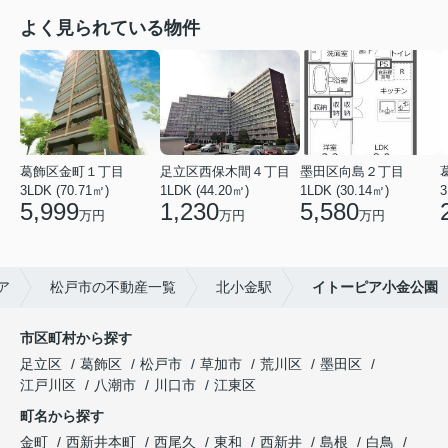
よく見られている物件
葛飾区金町１丁目
足立区西保木間４丁目
墨田区向島２丁目
3LDK (70.71㎡)
1LDK (44.20㎡)
1LDK (30.14㎡)
3
5,999
1,230
5,580
万円
万円
万円
ア
松戸市の不動産一覧
北小金駅
イトーピア小金公園
市区町村から探す
足立区
葛飾区
松戸市
草加市
荒川区
墨田区
江戸川区
八潮市
川口市
江東区
町名から探す
金町
西新井本町
西尾久
東和
西新井
島根
白鳥