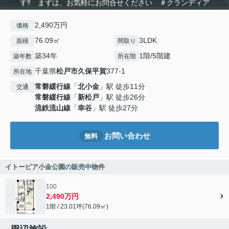
す‼ まずは、お気軽にお問合せください ＃クランディア
2,490万円
価格
76.09㎡
3LDK
面積
間取り
築34年
1階/5階建
築年数
所在階
千葉県
松戸市
久保平賀
377-1
所在地
常磐緩行線
「
北小金
」駅 徒歩11分
交通
常磐緩行線
「
新松戸
」駅 徒歩26分
流鉄流山線
「
幸谷
」駅 徒歩27分
お問い合わせ
無料
イトーピア小金公園の販売中物件
100
2,490万円
1階 / 23.01坪(76.09㎡)