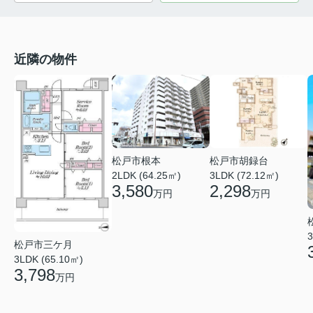
近隣の物件
松戸市根本
松戸市胡録台
2LDK (64.25㎡)
3LDK (72.12㎡)
3,580
2,298
万円
万円
3
松戸市三ケ月
3LDK (65.10㎡)
3,798
万円