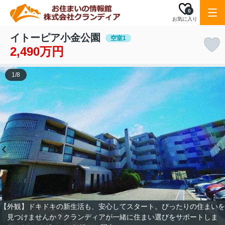
0
お気に入り
イトーピア小金公園
空室1
2,490万円
1
/
8
【外観】ドキドキの新生活も、安心してスタート。ぴったりの住まいを
見つけませんか？クランディアが一緒に住まい選びをサポートしま