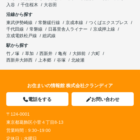
入谷
千住桜木
大谷田
沿線から探す
東武伊勢崎線
常磐緩行線
京成本線
つくばエクスプレス
千代田線
常磐線
日暮里舎人ライナー
京成押上線
京成電鉄松戸線
総武線
駅から探す
竹ノ塚
草加
西新井
亀有
大師前
六町
西新井大師西
上本郷
谷塚
北綾瀬
お住まいの情報館 株式会社クランディア
電話をする
お問い合わせ
〒124-0001
東京都葛飾区小菅４丁目8-13
営業時間：
9:30~19:00
定休日：
水曜日