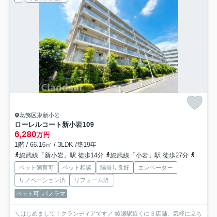
葛飾区東新小岩
ローレルコート新小岩
109
6,280
万円
1階 / 66.16㎡ / 3LDK /築19年
総武線「新小岩」駅 徒歩14分
総武線「小岩」駅 徒歩27分
京成押
ペット飼育可
ペット相談
陽当り良好
エレベーター
リノベーション済
リフォーム済
ペット可
パノラマ
＼はじめまして！クランディアです／ 綾瀬駅近くに３店舗、気軽に立ち