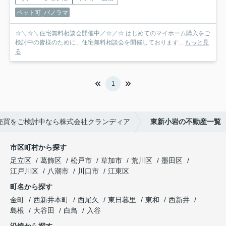
ペット可
パノラマ
☆＼☆＼住宅無料相談会開催中／☆／☆ はじめてのマイホーム購入をご
検討中の皆様のために、住宅無料相談会を開催しております...
もっと見
る
1
売買をご検討中なら株式会社クランディア
東新小岩の不動産一覧
市区町村から探す
足立区
葛飾区
松戸市
草加市
荒川区
墨田区
江戸川区
八潮市
川口市
江東区
町名から探す
金町
西新井本町
西尾久
東日暮里
東和
西新井
島根
大谷田
白鳥
入谷