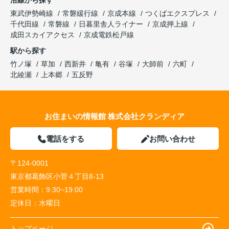
沿線から探す
東武伊勢崎線
常磐緩行線
京成本線
つくばエクスプレス
千代田線
常磐線
日暮里舎人ライナー
京成押上線
成田スカイアクセス
京成電鉄松戸線
駅から探す
竹ノ塚
草加
西新井
亀有
谷塚
大師前
六町
北綾瀬
上本郷
五反野
お住まいの情報館 株式会社クランディア
電話をする
お問い合わせ
〒124-0001
東京都葛飾区小菅４丁目8-13
営業時間：
9:30~19:00
定休日：
水曜日
トップページ