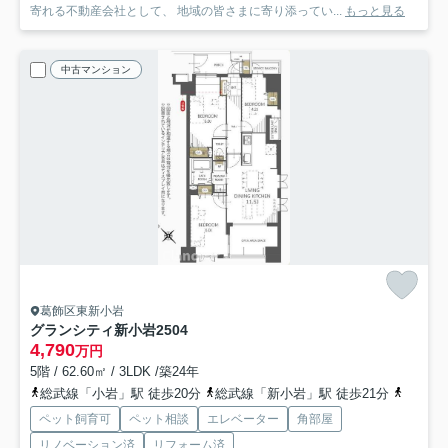
寄れる不動産会社として、 地域の皆さまに寄り添ってい...
もっと見る
中古マンション
葛飾区東新小岩
グランシティ新小岩2
504
4,790
万円
5階 / 62.60㎡ / 3LDK /築24年
総武線「小岩」駅 徒歩20分
総武線「新小岩」駅 徒歩21分
京成押
ペット飼育可
ペット相談
エレベーター
角部屋
リノベーション済
リフォーム済