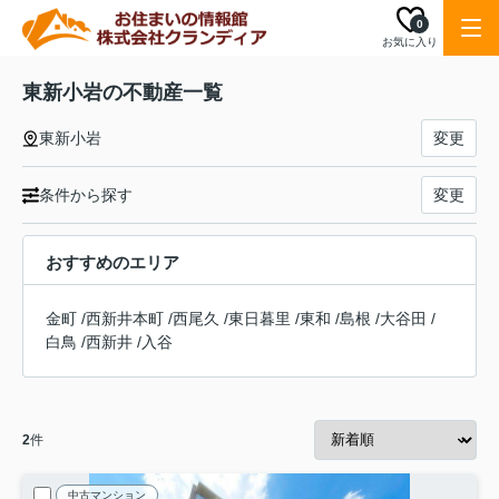
0
お気に入り
東新小岩の不動産一覧
東新小岩
変更
条件から探す
変更
おすすめのエリア
金町
/
西新井本町
/
西尾久
/
東日暮里
/
東和
/
島根
/
大谷田
/
白鳥
/
西新井
/
入谷
2
件
中古マンション