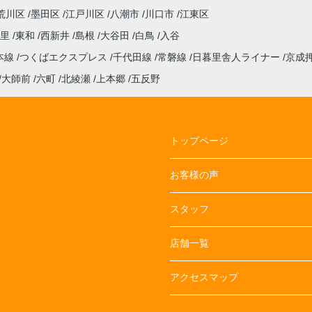
荒川区
墨田区
江戸川区
八潮市
川口市
江東区
暮里
東和
西新井
島根
大谷田
白鳥
入谷
本線
つくばエクスプレス
千代田線
常磐線
日暮里舎人ライナー
京成
大師前
六町
北綾瀬
上本郷
五反野
トップページ
お客様の声
スタッフ
店舗一覧
アクセスマップ