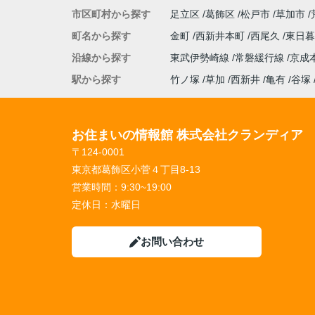
市区町村から探す
足立区
葛飾区
松戸市
草加市
町名から探す
金町
西新井本町
西尾久
東日
沿線から探す
東武伊勢崎線
常磐緩行線
京成
駅から探す
竹ノ塚
草加
西新井
亀有
谷塚
お住まいの情報館 株式会社クランディア
〒124-0001
東京都葛飾区小菅４丁目8-13
営業時間：
9:30~19:00
定休日：
水曜日
お問い合わせ