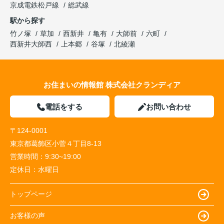
京成電鉄松戸線
総武線
駅から探す
竹ノ塚
草加
西新井
亀有
大師前
六町
西新井大師西
上本郷
谷塚
北綾瀬
お住まいの情報館 株式会社クランディア
電話をする
お問い合わせ
〒124-0001
東京都葛飾区小菅４丁目8-13
営業時間：
9:30~19:00
定休日：
水曜日
トップページ
お客様の声