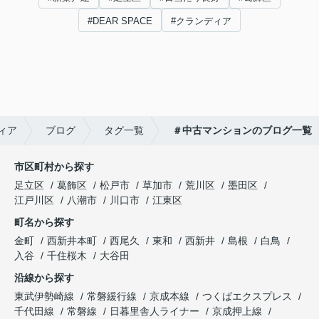
#DEAR SPACE
#クランディア
ィア
ブログ
タグ一覧
＃中古マンションのブログ一覧
市区町村から探す
足立区
葛飾区
松戸市
草加市
荒川区
墨田区
江戸川区
八潮市
川口市
江東区
町名から探す
金町
西新井本町
西尾久
東和
西新井
島根
白鳥
入谷
千住桜木
大谷田
沿線から探す
東武伊勢崎線
常磐緩行線
京成本線
つくばエクスプレス
千代田線
常磐線
日暮里舎人ライナー
京成押上線