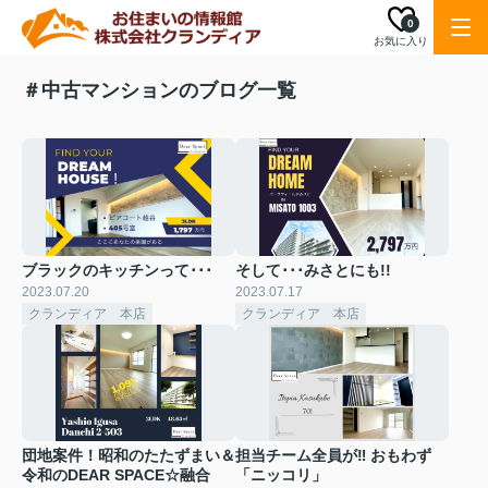
0
お気に入り
＃中古マンションのブログ一覧
ブラックのキッチンって･･･
そして･･･みさとにも!!
2023.07.20
2023.07.17
クランディア 本店
クランディア 本店
団地案件！昭和のたたずまい＆
担当チーム全員が‼ おもわず
令和のDEAR SPACE☆融合
「ニッコリ」