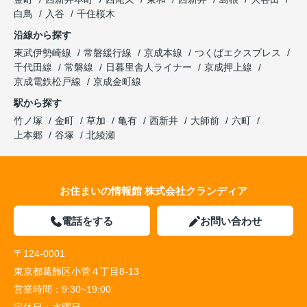
白鳥
入谷
千住桜木
沿線から探す
東武伊勢崎線
常磐緩行線
京成本線
つくばエクスプレス
千代田線
常磐線
日暮里舎人ライナー
京成押上線
京成電鉄松戸線
京成金町線
駅から探す
竹ノ塚
金町
草加
亀有
西新井
大師前
六町
上本郷
谷塚
北綾瀬
お住まいの情報館 株式会社クランディア
電話をする
お問い合わせ
〒124-0001
東京都葛飾区小菅４丁目8-13
営業時間：
9:30~19:00
定休日：
水曜日