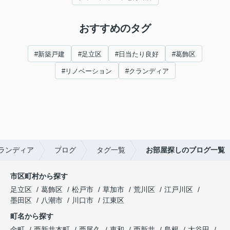
おすすめのタグ
#新築戸建
#足立区
#日当たり良好
#葛飾区
#リノベーション
#クランディア
ランディア
ブログ
タグ一覧
お部屋探しのブログ一覧
市区町村から探す
足立区
葛飾区
松戸市
草加市
荒川区
江戸川区
墨田区
八潮市
川口市
江東区
町名から探す
金町
西新井本町
西尾久
東和
西新井
島根
大谷田