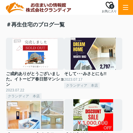
0
お気に入り
＃再生住宅のブログ一覧
ご成約ありがとうございまし
そして･･･みさとにも!!
た。イトーピア春日部マンショ
2023.07.17
ン
クランディア 本店
2023.07.22
クランディア 本店