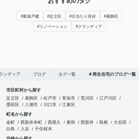
おすすめのタグ
#新築戸建
#足立区
#日当たり良好
#葛飾区
#リノベーション
#クランディア
ランディア
ブログ
タグ一覧
＃再生住宅のブログ一覧
市区町村から探す
足立区
葛飾区
松戸市
草加市
荒川区
江戸川区
墨田区
八潮市
川口市
江東区
町名から探す
金町
西新井本町
西尾久
東和
西新井
島根
大谷田
白鳥
入谷
千住桜木
沿線から探す