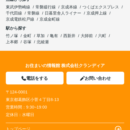
東武伊勢崎線
常磐緩行線
京成本線
つくばエクスプレス
千代田線
常磐線
日暮里舎人ライナー
京成押上線
京成電鉄松戸線
京成金町線
駅から探す
竹ノ塚
金町
草加
亀有
西新井
大師前
六町
上本郷
谷塚
北綾瀬
お住まいの情報館 株式会社クランディア
電話をする
お問い合わせ
〒124-0001
東京都葛飾区小菅４丁目8-13
営業時間：
9:30~19:00
定休日：
水曜日
トップページ