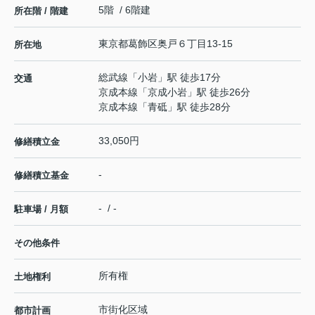
5階 / 6階建
所在階 / 階建
東京都
葛飾区
奥戸
６丁目13-15
所在地
総武線
「
小岩
」駅 徒歩17分
交通
京成本線
「
京成小岩
」駅 徒歩26分
京成本線
「
青砥
」駅 徒歩28分
33,050円
修繕積立金
-
修繕積立基金
- / -
駐車場 / 月額
その他条件
所有権
土地権利
市街化区域
都市計画