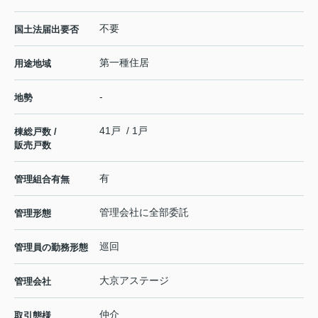
不要
国土法届出要否
第一種住居
用途地域
-
地勢
41戸 / 1戸
棟総戸数 /
販売戸数
有
管理組合有無
管理会社に全部委託
管理形態
巡回
管理員の勤務形態
大京アステージ
管理会社
仲介
取引態様