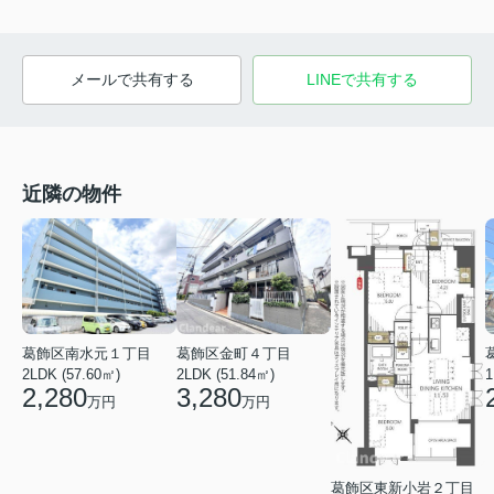
メールで共有する
LINEで共有する
近隣の物件
葛飾区南水元１丁目
葛飾区金町４丁目
2LDK (57.60㎡)
1
2LDK (51.84㎡)
2,280
3,280
万円
万円
葛飾区東新小岩２丁目