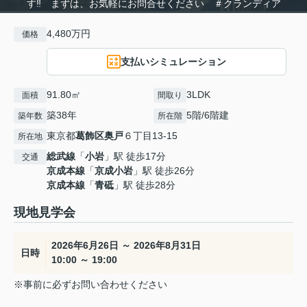
す‼ まずは、お気軽にお問合せください ＃クランディア
4,480万円
価格
支払いシミュレーション
91.80㎡
3LDK
面積
間取り
築38年
5階/6階建
築年数
所在階
東京都
葛飾区
奥戸
６丁目13-15
所在地
総武線
「
小岩
」駅 徒歩17分
交通
京成本線
「
京成小岩
」駅 徒歩26分
京成本線
「
青砥
」駅 徒歩28分
現地見学会
2026年6月26日 ～ 2026年8月31日
日時
10:00 ～ 19:00
※事前に必ずお問い合わせください