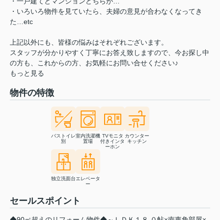
・一戸建てとマンションどちらが…
・いろいろ物件を見ていたら、夫婦の意見が合わなくなってき
た…etc
上記以外にも、皆様の悩みはそれぞれございます。
スタッフが分かりやすく丁寧にお答え致しますので、今お探し中
の方も、これからの方、お気軽にお問い合せください♪
もっと見る
物件の特徴
バストイレ
室内洗濯機
TVモニタ
カウンター
別
置場
付きインタ
キッチン
ーホン
独立洗面台
エレベータ
ー
セールスポイント
◆90㎡超えのリフォーム物件◆～ＬＤＫ１８.０帖×南東角部屋×