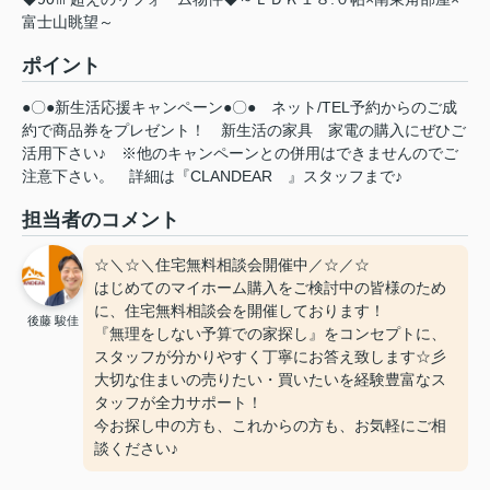
富士山眺望～
ポイント
●〇●新生活応援キャンペーン●〇●
ネット/TEL予約からのご成
約で商品券をプレゼント！
新生活の家具
家電の購入にぜひご
活用下さい♪
※他のキャンペーンとの併用はできませんのでご
注意下さい。
詳細は『CLANDEAR
』スタッフまで♪
担当者のコメント
☆＼☆＼住宅無料相談会開催中／☆／☆
はじめてのマイホーム購入をご検討中の皆様のため
に、住宅無料相談会を開催しております！
後藤 駿佳
『無理をしない予算での家探し』をコンセプトに、
スタッフが分かりやすく丁寧にお答え致します☆彡
大切な住まいの売りたい・買いたいを経験豊富なス
タッフが全力サポート！
今お探し中の方も、これからの方も、お気軽にご相
談ください♪