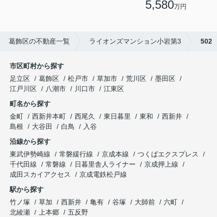
5,580
万円
葛飾区の不動産一覧
ライオンズマンション小岩第3
502
市区町村から探す
足立区
葛飾区
松戸市
草加市
荒川区
墨田区
江戸川区
八潮市
川口市
江東区
町名から探す
金町
西新井本町
西尾久
東日暮里
東和
西新井
島根
大谷田
白鳥
入谷
沿線から探す
東武伊勢崎線
常磐緩行線
京成本線
つくばエクスプレス
千代田線
常磐線
日暮里舎人ライナー
京成押上線
成田スカイアクセス
京成電鉄松戸線
駅から探す
竹ノ塚
草加
西新井
亀有
谷塚
大師前
六町
北綾瀬
上本郷
五反野