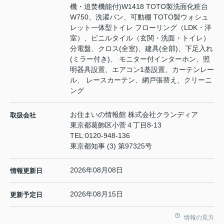
機・追焚機能付)W1418 TOTO製洗面化粧台
W750、洗濯パン、可動棚 TOTO製ウォシュ
レット一体型トイレ フローリング（LDK・洋
室）、ビニルタイル（玄関・洗面・トイレ）
分電盤、クロス(全室)、建具(全部)、下足入れ
(ミラー付き)、 モニター付インターホン、照
明器具設置、エアコン1基設置、カーテンレー
ル、 レースカーテン、網戸張替え、クリーニ
ング
お住まいの情報館 株式会社クランディア
取扱会社
東京都葛飾区小菅４丁目8-13
TEL:
0120-948-136
東京都知事 (3) 第97325号
2026年08月08日
情報更新日
2026年08月15日
更新予定日
情報の見方