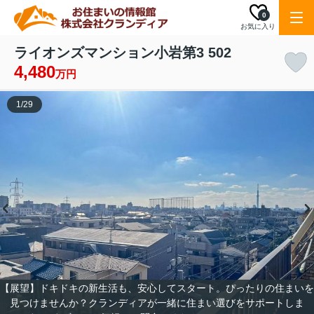
0
お気に入り
ライオンズマンション小岩第3 502
4,480
万円
1
/
29
【展望】ドキドキの新生活も、安心してスタート。ぴったりの住まいを
見つけませんか？クランディアが一緒に住まい選びをサポートしま