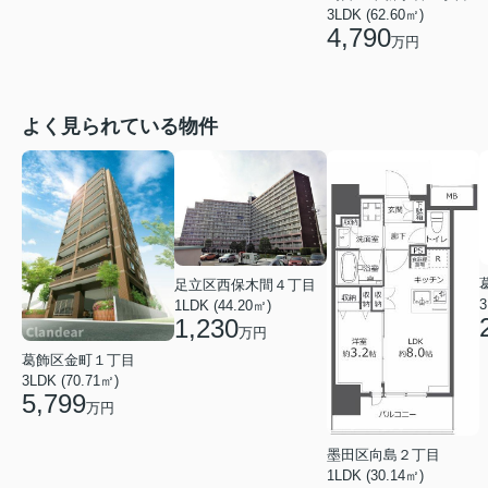
3LDK (62.60㎡)
4,790
万円
よく見られている物件
足立区西保木間４丁目
3
1LDK (44.20㎡)
1,230
万円
葛飾区金町１丁目
3LDK (70.71㎡)
5,799
万円
墨田区向島２丁目
1LDK (30.14㎡)