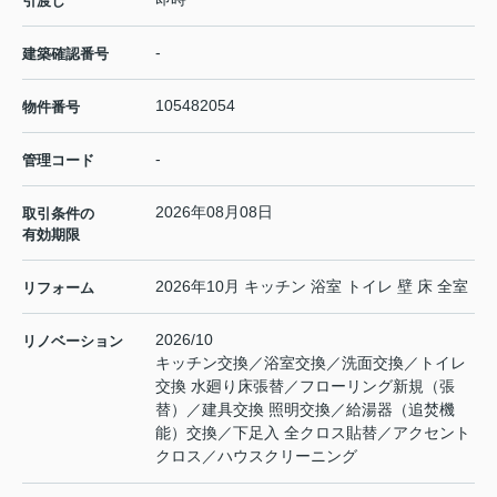
引渡し
-
建築確認番号
105482054
物件番号
-
管理コード
2026年08月08日
取引条件の
有効期限
2026年10月 キッチン 浴室 トイレ 壁 床 全室
リフォーム
2026/10
リノベーション
キッチン交換／浴室交換／洗面交換／トイレ
交換 水廻り床張替／フローリング新規（張
替）／建具交換 照明交換／給湯器（追焚機
能）交換／下足入 全クロス貼替／アクセント
クロス／ハウスクリーニング