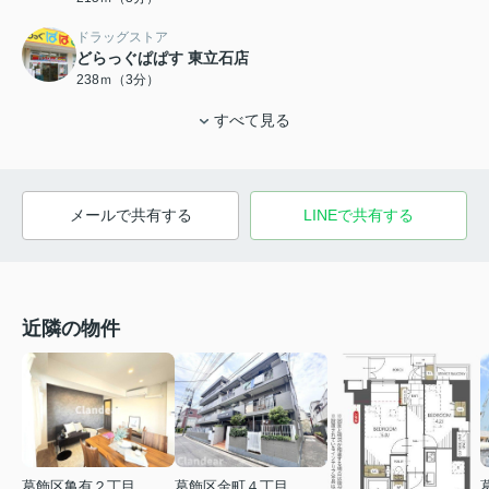
ドラッグストア
どらっぐぱぱす 東立石店
238ｍ（3分）
すべて見る
メールで共有する
LINEで共有する
近隣の物件
葛飾区亀有２丁目
葛飾区金町４丁目