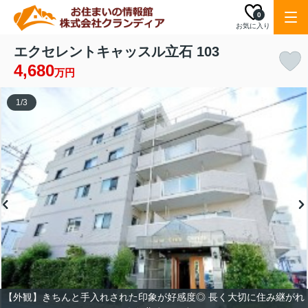
0
お気に入り
エクセレントキャッスル立石 103
4,680
万円
1
/
3
【外観】きちんと手入れされた印象が好感度◎ 長く大切に住み継がれ