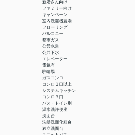
新婚さん向け
ファミリー向け
キャンペーン
室内洗濯機置場
フローリング
バルコニー
都市ガス
公営水道
公共下水
エレベーター
電気有
駐輪場
ガスコンロ
コンロ２口以上
システムキッチン
コンロ３口
バス・トイレ別
温水洗浄便座
洗面台
洗髪洗面化粧台
独立洗面台
ユニットバス