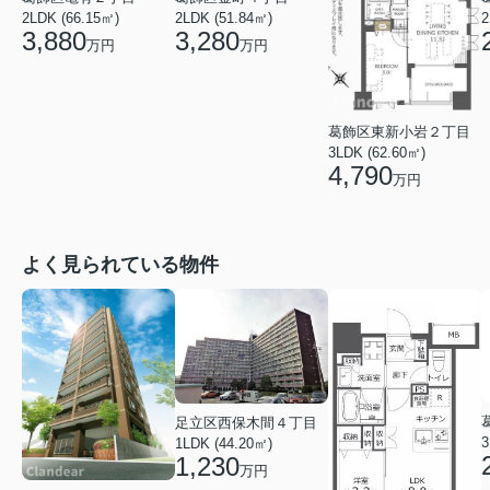
2LDK (66.15㎡)
2
2LDK (51.84㎡)
3,880
3,280
万円
万円
葛飾区東新小岩２丁目
3LDK (62.60㎡)
4,790
万円
よく見られている物件
足立区西保木間４丁目
3
1LDK (44.20㎡)
1,230
万円