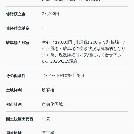
22,700円
修繕積立金
-
修繕積立基金
空有 / 17,000円 (非課税) 200m ※駐輪場・バ
駐車場 / 月額
イク置場・駐車場の空き状況は流動的となり
ます為、現況詳細はお気軽にお問合せ下さ
い。2026/6/15現在
※ペット飼育細則あり
その他条件
所有権
土地権利
市街化区域
都市計画
不要
国土法届出要否
準工業
用途地域