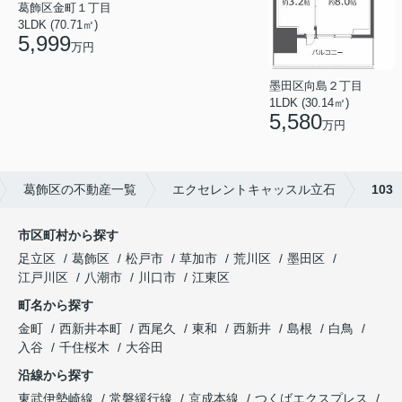
葛飾区金町１丁目
3LDK (70.71㎡)
5,999
万円
墨田区向島２丁目
1LDK (30.14㎡)
5,580
万円
葛飾区の不動産一覧
エクセレントキャッスル立石
103
市区町村から探す
足立区
葛飾区
松戸市
草加市
荒川区
墨田区
江戸川区
八潮市
川口市
江東区
町名から探す
金町
西新井本町
西尾久
東和
西新井
島根
白鳥
入谷
千住桜木
大谷田
沿線から探す
東武伊勢崎線
常磐緩行線
京成本線
つくばエクスプレス