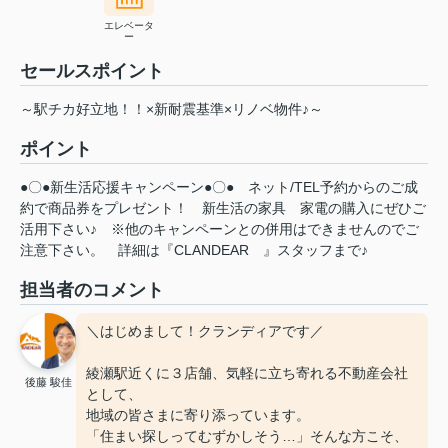
エレベータ
ー
セールスポイント
～駅チカ好立地！！×新耐震基準×リノベ物件♪～
ポイント
●〇●新生活応援キャンペーン●〇●
ネット/TEL予約からのご成
約で商品券をプレゼント！
新生活の家具
家電の購入にぜひご
活用下さい♪
※他のキャンペーンとの併用はできませんのでご
注意下さい。
詳細は『CLANDEAR
』スタッフまで♪
担当者のコメント
＼はじめまして！クランディアです／
綾瀬駅近くに３店舗、気軽に立ち寄れる不動産会社
後藤 駿佳
として、
地域の皆さまに寄り添っています。
「住まい探しってむずかしそう…」そんな方こそ、