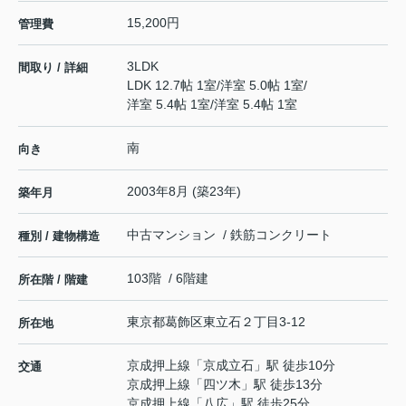
15,200円
管理費
3LDK
間取り / 詳細
LDK 12.7帖 1室
/
洋室 5.0帖 1室
/
洋室 5.4帖 1室
/
洋室 5.4帖 1室
南
向き
2003年8月 (築23年)
築年月
中古マンション / 鉄筋コンクリート
種別 / 建物構造
103階 / 6階建
所在階 / 階建
東京都
葛飾区
東立石
２丁目3-12
所在地
京成押上線
「
京成立石
」駅 徒歩10分
交通
京成押上線
「
四ツ木
」駅 徒歩13分
京成押上線
「
八広
」駅 徒歩25分