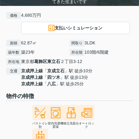
てきた住まいです
4,680万円
価格
支払いシミュレーション
62.87㎡
3LDK
面積
間取り
築23年
103階/6階建
築年数
所在階
東京都
葛飾区
東立石
２丁目3-12
所在地
京成押上線
「
京成立石
」駅 徒歩10分
交通
京成押上線
「
四ツ木
」駅 徒歩13分
京成押上線
「
八広
」駅 徒歩25分
物件の特徴
バストイレ
室内洗濯機
独立洗面台
オートロッ
別
置場
ク