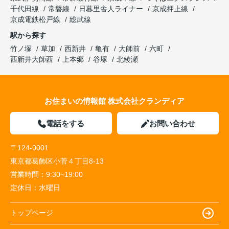
千代田線
常磐線
日暮里舎人ライナー
京成押上線
京成電鉄松戸線
総武線
駅から探す
竹ノ塚
草加
西新井
亀有
大師前
六町
西新井大師西
上本郷
谷塚
北綾瀬
お住まいの情報館 株式会社クランディア
電話をする
お問い合わせ
〒124-0001
東京都葛飾区小菅４丁目8-13
営業時間：
9:30~19:00
定休日：
水曜日
トップページ