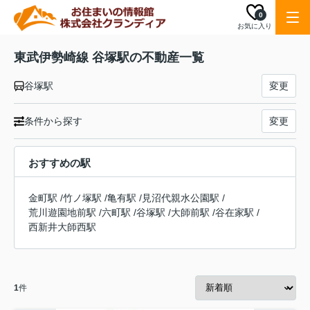
0
お気に入り
東武伊勢崎線 谷塚駅の不動産一覧
谷塚駅
変更
条件から探す
変更
おすすめの駅
金町駅
/
竹ノ塚駅
/
亀有駅
/
見沼代親水公園駅
/
荒川遊園地前駅
/
六町駅
/
谷塚駅
/
大師前駅
/
谷在家駅
/
西新井大師西駅
1
件