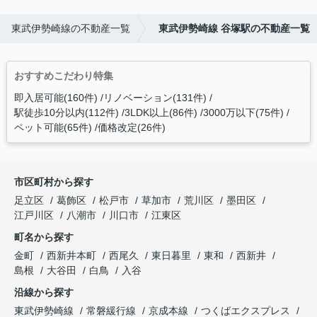
東武伊勢崎線の不動産一覧
東武伊勢崎線 谷塚駅の不動産一覧
おすすめこだわり特集
即入居可能(160件)
リノベーション(131件)
駅徒歩10分以内(112件)
3LDK以上(86件)
3000万以下(75件)
ペット可能(65件)
価格改定(26件)
市区町村から探す
足立区
葛飾区
松戸市
草加市
荒川区
墨田区
江戸川区
八潮市
川口市
江東区
町名から探す
金町
西新井本町
西尾久
東日暮里
東和
西新井
島根
大谷田
白鳥
入谷
沿線から探す
東武伊勢崎線
常磐緩行線
京成本線
つくばエクスプレス