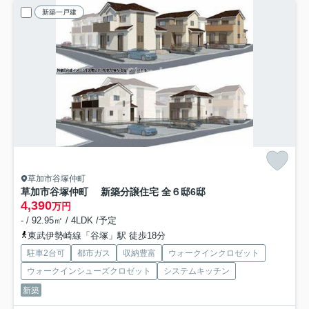
新築一戸建
草加市谷塚仲町
草加市谷塚仲町 新築分譲住宅 全６邸
6邸
4,390
万円
- / 92.95㎡ / 4LDK /予定
東武伊勢崎線「谷塚」駅 徒歩18分
駐車2台可
都市ガス
収納豊富
ウォークインクロゼット
ウォークインシューズクロゼット
システムキッチン
新築