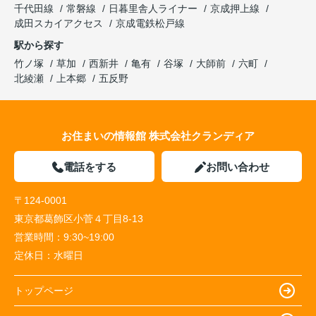
千代田線
常磐線
日暮里舎人ライナー
京成押上線
成田スカイアクセス
京成電鉄松戸線
駅から探す
竹ノ塚
草加
西新井
亀有
谷塚
大師前
六町
北綾瀬
上本郷
五反野
お住まいの情報館 株式会社クランディア
電話をする
お問い合わせ
〒124-0001
東京都葛飾区小菅４丁目8-13
営業時間：
9:30~19:00
定休日：
水曜日
トップページ