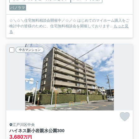
パノラマ
☆＼☆＼住宅無料相談会開催中／☆／☆ はじめてのマイホーム購入をご
検討中の皆様のために、住宅無料相談会を開催しております...
もっと見
る
中古マンション
江戸川区中央
ハイネス新小岩親水公園
300
3,680
万円