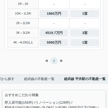
-
-
1R～1K
1860万円
1室
1DK～1LDK
-
-
2K～2LDK
4519.7万円
3室
3K～3LDK
5990万円
1室
4K～4LDK以上
1
駅から探す
総武線の不動産一覧
総武線 平井駅の不動産一覧
おすすめこだわり特集
即入居可能(156件)
リノベーション(128件)
駅徒歩10分以内(109件)
3LDK以上(87件)
3000万以下(70件)