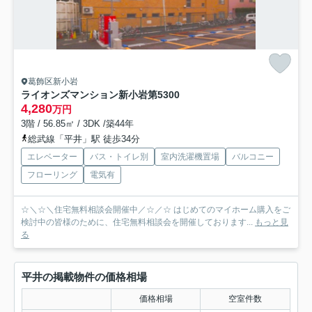
葛飾区新小岩
ライオンズマンション新小岩第5
300
4,280
万円
3階 / 56.85㎡ / 3DK /築44年
総武線「平井」駅 徒歩34分
エレベーター
バス・トイレ別
室内洗濯機置場
バルコニー
フローリング
電気有
☆＼☆＼住宅無料相談会開催中／☆／☆ はじめてのマイホーム購入をご
検討中の皆様のために、住宅無料相談会を開催しております...
もっと見
る
平井の掲載物件の価格相場
価格相場
空室件数