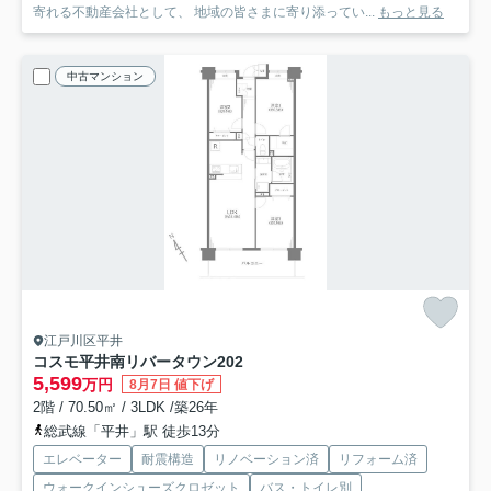
寄れる不動産会社として、 地域の皆さまに寄り添ってい...
もっと見る
中古マンション
江戸川区平井
コスモ平井南リバータウン
202
5,599
万円
8月7日 値下げ
2階 / 70.50㎡ / 3LDK /築26年
総武線「平井」駅 徒歩13分
エレベーター
耐震構造
リノベーション済
リフォーム済
ウォークインシューズクロゼット
バス・トイレ別