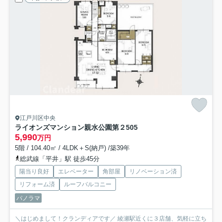
江戸川区中央
ライオンズマンション親水公園第２
505
5,990
万円
5階 / 104.40㎡ / 4LDK＋S(納戸) /築39年
総武線「平井」駅 徒歩45分
陽当り良好
エレベーター
角部屋
リノベーション済
リフォーム済
ルーフバルコニー
パノラマ
＼はじめまして！クランディアです／ 綾瀬駅近くに３店舗、気軽に立ち