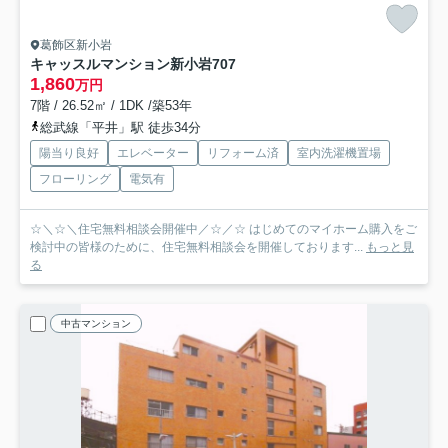
葛飾区新小岩
キャッスルマンション新小岩
707
1,860
万円
7階 / 26.52㎡ / 1DK /築53年
総武線「平井」駅 徒歩34分
陽当り良好
エレベーター
リフォーム済
室内洗濯機置場
フローリング
電気有
☆＼☆＼住宅無料相談会開催中／☆／☆ はじめてのマイホーム購入をご
検討中の皆様のために、住宅無料相談会を開催しております...
もっと見
る
中古マンション