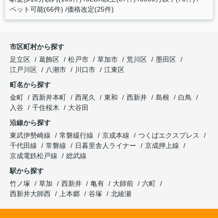
ペット可能(66件)
価格改定(25件)
市区町村から探す
足立区
葛飾区
松戸市
草加市
荒川区
墨田区
江戸川区
八潮市
川口市
江東区
町名から探す
金町
西新井本町
西尾久
東和
西新井
島根
白鳥
入谷
千住桜木
大谷田
沿線から探す
東武伊勢崎線
常磐緩行線
京成本線
つくばエクスプレス
千代田線
常磐線
日暮里舎人ライナー
京成押上線
京成電鉄松戸線
総武線
駅から探す
竹ノ塚
草加
西新井
亀有
大師前
六町
西新井大師西
上本郷
谷塚
北綾瀬