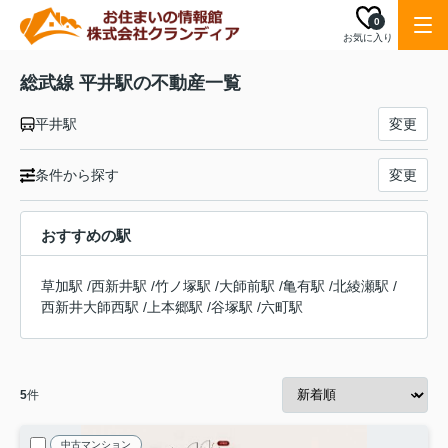
0
お気に入り
総武線 平井駅の不動産一覧
平井駅
変更
条件から探す
変更
おすすめの駅
草加駅
/
西新井駅
/
竹ノ塚駅
/
大師前駅
/
亀有駅
/
北綾瀬駅
/
西新井大師西駅
/
上本郷駅
/
谷塚駅
/
六町駅
5
件
中古マンション