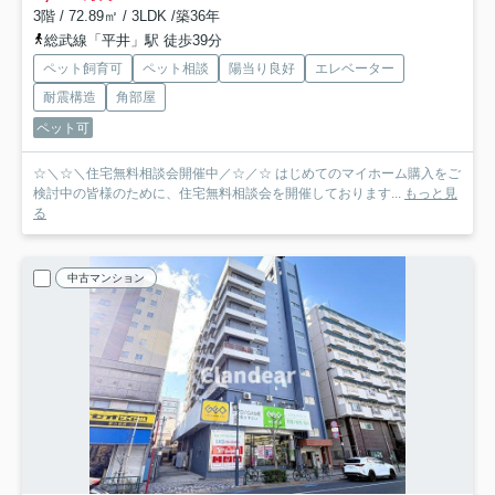
3階 / 72.89㎡ / 3LDK /築36年
総武線「平井」駅 徒歩39分
ペット飼育可
ペット相談
陽当り良好
エレベーター
耐震構造
角部屋
ペット可
☆＼☆＼住宅無料相談会開催中／☆／☆ はじめてのマイホーム購入をご
検討中の皆様のために、住宅無料相談会を開催しております...
もっと見
る
中古マンション