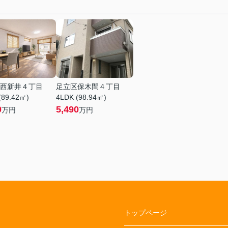
西新井４丁目
足立区保木間４丁目
(89.42㎡)
4LDK (98.94㎡)
0
5,490
万円
万円
トップページ