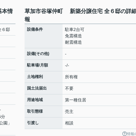
基本情
草加市谷塚仲町 新築分譲住宅 全６邸の詳
報
全６邸
設備条件
駐車2台可
免震構造
耐震構造
設備(その他)
-
駐車場/月額
-/-
土地権利
所有権
国土法届出
不要
用途地域
第一種住居
分
取引態様
売主
6分
公園
」
引渡し
相談
情報