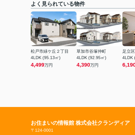
よく見られている物件
松戸市緑ケ丘２丁目
草加市谷塚仲町
足立区
4LDK (95.13㎡)
4LDK (92.95㎡)
4LDK 
4,499
4,390
6,19
万円
万円
お住まいの情報館 株式会社クランディア
〒124-0001