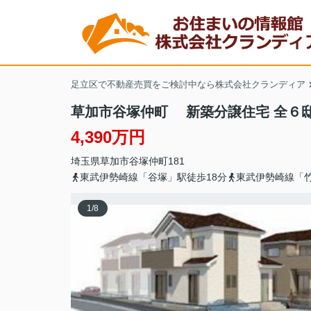
足立区で不動産売買をご検討中なら株式会社クランディア
草加市谷塚仲町 新築分譲住宅 全６
4,390万円
埼玉県
草加市
谷塚仲町
181
東武伊勢崎線「谷塚」駅徒歩18分
東武伊勢崎線「竹
1
/
8