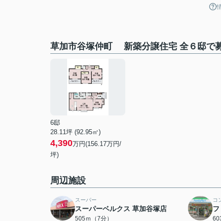
草加市谷塚仲町 新築分譲住宅 全６邸で
6邸
28.11坪 (92.95㎡)
4,390
万円(156.17万円/
坪)
周辺施設
スーパー
コ
スーパーベルクス 草加谷塚店
フ
505ｍ（7分）
6