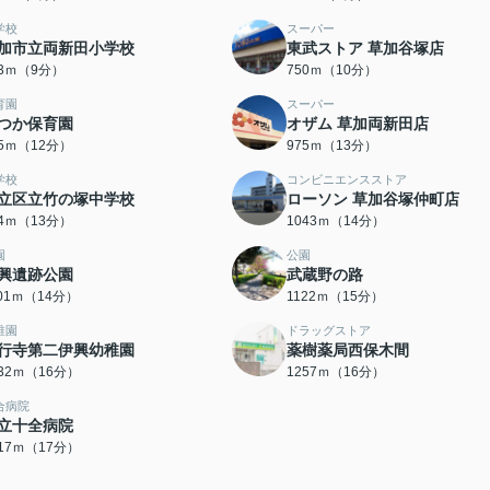
学校
スーパー
加市立両新田小学校
東武ストア 草加谷塚店
03ｍ（9分）
750ｍ（10分）
育園
スーパー
つか保育園
オザム 草加両新田店
25ｍ（12分）
975ｍ（13分）
学校
コンビニエンスストア
立区立竹の塚中学校
ローソン 草加谷塚仲町店
94ｍ（13分）
1043ｍ（14分）
園
公園
興遺跡公園
武蔵野の路
101ｍ（14分）
1122ｍ（15分）
稚園
ドラッグストア
行寺第二伊興幼稚園
薬樹薬局西保木間
232ｍ（16分）
1257ｍ（16分）
合病院
立十全病院
317ｍ（17分）