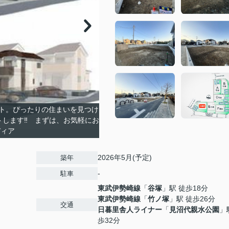
ト。ぴったりの住まいを見つけ
トします‼ まずは、お気軽にお
ディア
2026年5月(予定)
築年
-
駐車
東武伊勢崎線
「
谷塚
」駅 徒歩18分
東武伊勢崎線
「
竹ノ塚
」駅 徒歩26分
交通
日暮里舎人ライナー
「
見沼代親水公園
」
歩32分