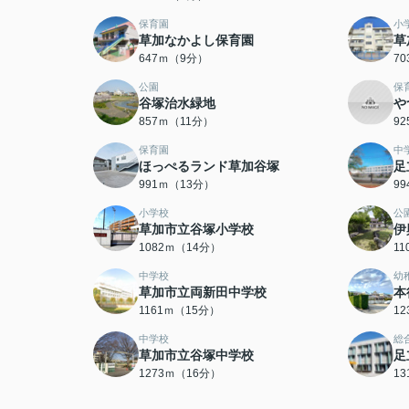
保育園
小
草加なかよし保育園
草
647ｍ（9分）
7
公園
保
谷塚治水緑地
や
857ｍ（11分）
9
保育園
中
ほっぺるランド草加谷塚
足
991ｍ（13分）
9
小学校
公
草加市立谷塚小学校
伊
1082ｍ（14分）
1
中学校
幼
草加市立両新田中学校
本
1161ｍ（15分）
1
中学校
総
草加市立谷塚中学校
足
1273ｍ（16分）
1