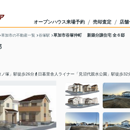
オープンハウス来場予約
売却査定
店舗
草加市谷塚仲町 新築分譲住宅 全６邸
草加市の不動産一覧
谷塚駅
邸
ノ塚」駅徒歩26分
日暮里舎人ライナー「見沼代親水公園」駅徒歩32