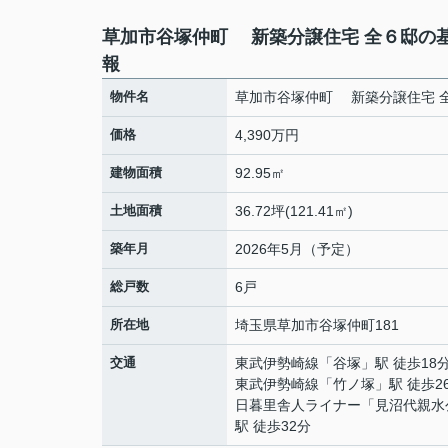
草加市谷塚仲町 新築分譲住宅 全６邸の
報
物件名
草加市谷塚仲町 新築分譲住宅 
価格
4,390万円
建物面積
92.95㎡
土地面積
36.72坪(121.41㎡)
築年月
2026年5月（予定）
総戸数
6戸
所在地
埼玉県
草加市
谷塚仲町
181
交通
東武伊勢崎線
「
谷塚
」駅 徒歩18
東武伊勢崎線
「
竹ノ塚
」駅 徒歩2
日暮里舎人ライナー
「
見沼代親水
駅 徒歩32分