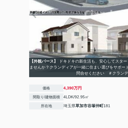
【外観パース】
ドキドキの新生活も、安心してスター
ませんか？クランディアが一緒に住まい選びをサポー
問合せください ＃クラン
4,390万円
価格
4LDK/92.95㎡
間取り/建物面積
埼玉県
草加市
谷塚仲町
181
所在地