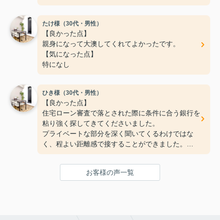
フットワークが軽く、希望もちゃんと聞いて下さい
ます。
たけ様（30代・男性）
ご親切にありがとうございました！
【良かった点】
【気になった点】
親身になって大澳してくれてよかったです。
特にないです！
【気になった点】
特になし
ひき様（30代・男性）
【良かった点】
住宅ローン審査で落とされた際に条件に合う銀行を
粘り強く探してきてくださいました。
プライベートな部分を深く聞いてくるわけではな
く、程よい距離感で接することができました。
【気になった点】
手続きまわりの連絡が少し遅いように感じました。
お客様の声一覧