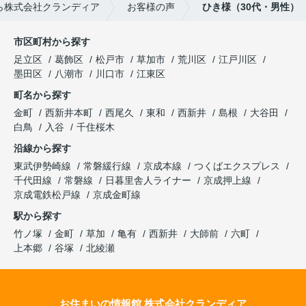
ら株式会社クランディア
お客様の声
ひき様（30代・男性）
市区町村から探す
足立区
葛飾区
松戸市
草加市
荒川区
江戸川区
墨田区
八潮市
川口市
江東区
町名から探す
金町
西新井本町
西尾久
東和
西新井
島根
大谷田
白鳥
入谷
千住桜木
沿線から探す
東武伊勢崎線
常磐緩行線
京成本線
つくばエクスプレス
千代田線
常磐線
日暮里舎人ライナー
京成押上線
京成電鉄松戸線
京成金町線
駅から探す
竹ノ塚
金町
草加
亀有
西新井
大師前
六町
上本郷
谷塚
北綾瀬
お住まいの情報館 株式会社クランディア