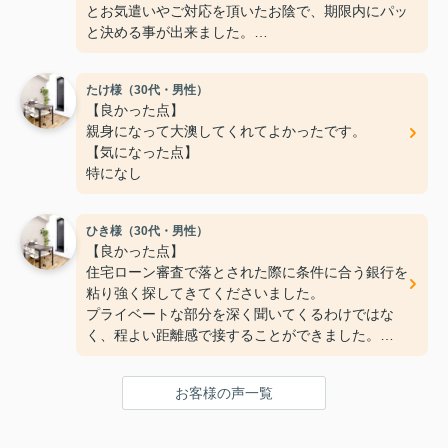
とお気遣いやご対応を頂いたお陰で、期限内にパッ
と決める事が出来ました。
フットワークが軽く、希望もちゃんと聞いて下さい
ます。
たけ様（30代・男性）
ご親切にありがとうございました！
【良かった点】
【気になった点】
親身になって大澳してくれてよかったです。
特にないです！
【気になった点】
特になし
ひき様（30代・男性）
【良かった点】
住宅ローン審査で落とされた際に条件に合う銀行を
粘り強く探してきてくださいました。
プライベートな部分を深く聞いてくるわけではな
く、程よい距離感で接することができました。
【気になった点】
手続きまわりの連絡が少し遅いように感じました。
お客様の声一覧