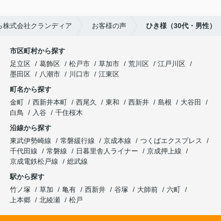
ら株式会社クランディア
お客様の声
ひき様（30代・男性）
市区町村から探す
足立区
葛飾区
松戸市
草加市
荒川区
江戸川区
墨田区
八潮市
川口市
江東区
町名から探す
金町
西新井本町
西尾久
東和
西新井
島根
大谷田
白鳥
入谷
千住桜木
沿線から探す
東武伊勢崎線
常磐緩行線
京成本線
つくばエクスプレス
千代田線
常磐線
日暮里舎人ライナー
京成押上線
京成電鉄松戸線
総武線
駅から探す
竹ノ塚
草加
亀有
西新井
谷塚
大師前
六町
上本郷
北綾瀬
松戸