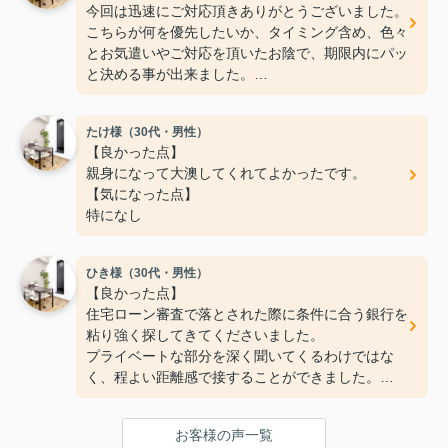
今回は迅速にご対応頂きありがとうございました。
こちらが何を優先したいか、タイミング含め、色々
とお気遣いやご対応を頂いたお陰で、期限内にパッ
と決める事が出来ました。
フットワークが軽く、希望もちゃんと聞いて下さい
ます。
たけ様（30代・男性）
ご親切にありがとうございました！
【良かった点】
【気になった点】
親身になって大澳してくれてよかったです。
特にないです！
【気になった点】
特になし
ひき様（30代・男性）
【良かった点】
住宅ローン審査で落とされた際に条件に合う銀行を
粘り強く探してきてくださいました。
プライベートな部分を深く聞いてくるわけではな
く、程よい距離感で接することができました。
【気になった点】
手続きまわりの連絡が少し遅いように感じました。
お客様の声一覧