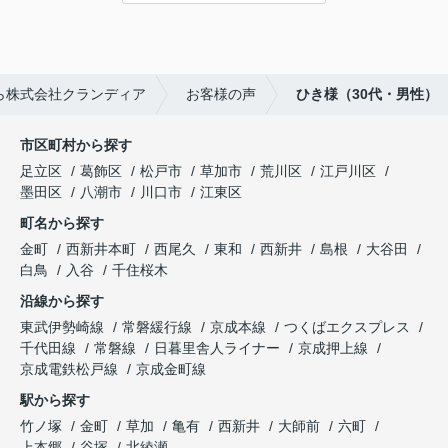
ら株式会社クランディア
お客様の声
ひき様（30代・男性）
市区町村から探す
足立区
葛飾区
松戸市
草加市
荒川区
江戸川区
墨田区
八潮市
川口市
江東区
町名から探す
金町
西新井本町
西尾久
東和
西新井
島根
大谷田
白鳥
入谷
千住桜木
沿線から探す
東武伊勢崎線
常磐緩行線
京成本線
つくばエクスプレス
千代田線
常磐線
日暮里舎人ライナー
京成押上線
京成電鉄松戸線
京成金町線
駅から探す
竹ノ塚
金町
草加
亀有
西新井
大師前
六町
上本郷
谷塚
北綾瀬