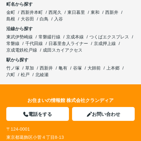
町名から探す
金町
西新井本町
西尾久
東日暮里
東和
西新井
島根
大谷田
白鳥
入谷
沿線から探す
東武伊勢崎線
常磐緩行線
京成本線
つくばエクスプレス
常磐線
千代田線
日暮里舎人ライナー
京成押上線
京成電鉄松戸線
成田スカイアクセス
駅から探す
竹ノ塚
草加
西新井
亀有
谷塚
大師前
上本郷
六町
松戸
北綾瀬
お住まいの情報館 株式会社クランディア
電話をする
お問い合わせ
〒124-0001
東京都葛飾区小菅４丁目8-13