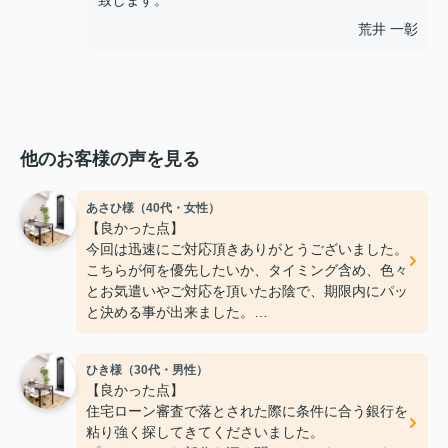
致します。
荒井 一彰
他のお客様の声を見る
あさひ様（40代・女性）
【良かった点】
今回は迅速にご対応頂きありがとうございました。
こちらが何を優先したいか、タイミング含め、色々
とお気遣いやご対応を頂いたお陰で、期限内にパッ
と決める事が出来ました。
フットワークが軽く、希望もちゃんと聞いて下さい
ます。
ひき様（30代・男性）
ご親切にありがとうございました！
【良かった点】
【気になった点】
住宅ローン審査で落とされた際に条件に合う銀行を
特にないです！
粘り強く探してきてくださいました。