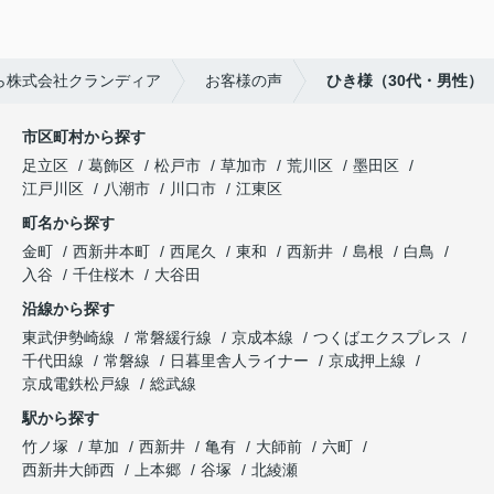
ら株式会社クランディア
お客様の声
ひき様（30代・男性）
市区町村から探す
足立区
葛飾区
松戸市
草加市
荒川区
墨田区
江戸川区
八潮市
川口市
江東区
町名から探す
金町
西新井本町
西尾久
東和
西新井
島根
白鳥
入谷
千住桜木
大谷田
沿線から探す
東武伊勢崎線
常磐緩行線
京成本線
つくばエクスプレス
千代田線
常磐線
日暮里舎人ライナー
京成押上線
京成電鉄松戸線
総武線
駅から探す
竹ノ塚
草加
西新井
亀有
大師前
六町
西新井大師西
上本郷
谷塚
北綾瀬