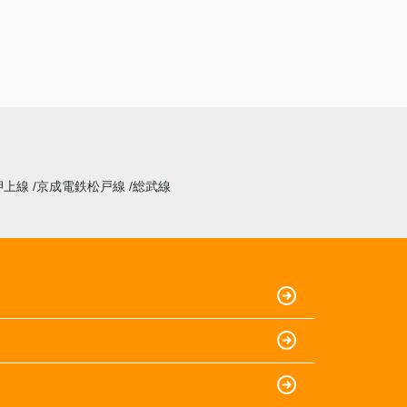
なく、程よい距離感で接することができまし
た。
【気になった点】
手続きまわりの連絡が少し遅いように感じまし
た。
押上線
京成電鉄松戸線
総武線