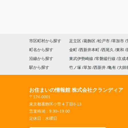
色々とお気遣いやご対応を頂いたお陰で、
内にパッと決める事が出来ました。
フットワークが軽く、希望もちゃんと聞い
さいます。
ご親切にありがとうございました！
【気になった点】
特にないです！
市区町村から探す
足立区
葛飾区
松戸市
草加市
町名から探す
金町
西新井本町
西尾久
東和
沿線から探す
東武伊勢崎線
常磐緩行線
京成
駅から探す
竹ノ塚
草加
西新井
亀有
大師
お住まいの情報館 株式会社クランディア
〒124-0001
東京都葛飾区小菅４丁目8-13
営業時間：
9:30~19:00
定休日：
水曜日