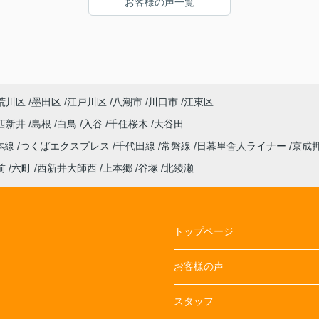
お客様の声一覧
期限
て下
荒川区
墨田区
江戸川区
八潮市
川口市
江東区
西新井
島根
白鳥
入谷
千住桜木
大谷田
本線
つくばエクスプレス
千代田線
常磐線
日暮里舎人ライナー
京成
前
六町
西新井大師西
上本郷
谷塚
北綾瀬
トップページ
お客様の声
スタッフ