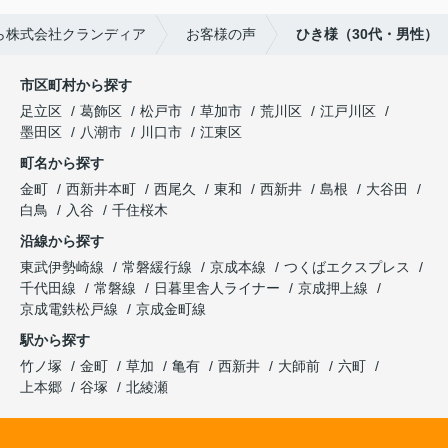
ら株式会社クランディア
お客様の声
ひき様（30代・男性）
市区町村から探す
足立区
葛飾区
松戸市
草加市
荒川区
江戸川区
墨田区
八潮市
川口市
江東区
町名から探す
金町
西新井本町
西尾久
東和
西新井
島根
大谷田
白鳥
入谷
千住桜木
沿線から探す
東武伊勢崎線
常磐緩行線
京成本線
つくばエクスプレス
千代田線
常磐線
日暮里舎人ライナー
京成押上線
京成電鉄松戸線
京成金町線
駅から探す
竹ノ塚
金町
草加
亀有
西新井
大師前
六町
上本郷
谷塚
北綾瀬