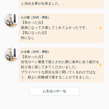
と決める事が出来ました。
フットワークが軽く、希望もちゃんと聞いて下さい
ます。
たけ様（30代・男性）
ご親切にありがとうございました！
【良かった点】
【気になった点】
親身になって大澳してくれてよかったです。
特にないです！
【気になった点】
特になし
ひき様（30代・男性）
【良かった点】
住宅ローン審査で落とされた際に条件に合う銀行を
粘り強く探してきてくださいました。
プライベートな部分を深く聞いてくるわけではな
く、程よい距離感で接することができました。
【気になった点】
手続きまわりの連絡が少し遅いように感じました。
お客様の声一覧