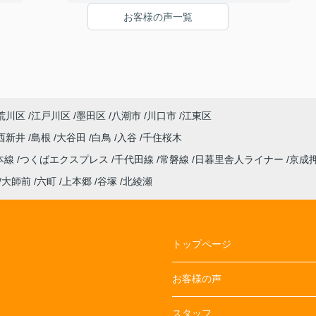
め、
特になし
お客様の声一覧
期限
て下
荒川区
江戸川区
墨田区
八潮市
川口市
江東区
西新井
島根
大谷田
白鳥
入谷
千住桜木
本線
つくばエクスプレス
千代田線
常磐線
日暮里舎人ライナー
京成
大師前
六町
上本郷
谷塚
北綾瀬
トップページ
お客様の声
スタッフ