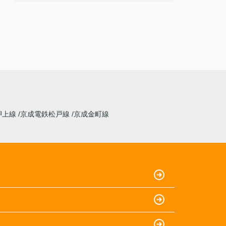
プライベートな部分を深く聞いてくるわけでは
なく、程よい距離感で接することができまし
た。
【気になった点】
手続きまわりの連絡が少し遅いように感じまし
た。
押上線
京成電鉄松戸線
京成金町線