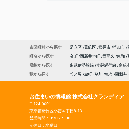
こちらが何を優先したいか、タイミング含
色々とお気遣いやご対応を頂いたお陰で、
内にパッと決める事が出来ました。
フットワークが軽く、希望もちゃんと聞い
さいます。
ご親切にありがとうございました！
【気になった点】
特にないです！
市区町村から探す
足立区
葛飾区
松戸市
草加市
町名から探す
金町
西新井本町
西尾久
東和
沿線から探す
東武伊勢崎線
常磐緩行線
京成
駅から探す
竹ノ塚
金町
草加
亀有
西新井
お住まいの情報館 株式会社クランディア
〒124-0001
東京都葛飾区小菅４丁目8-13
営業時間：
9:30~19:00
定休日：
水曜日