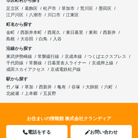
市区町村から探す
足立区
葛飾区
松戸市
草加市
荒川区
墨田区
江戸川区
八潮市
川口市
江東区
町名から探す
金町
西新井本町
西尾久
東日暮里
東和
西新井
島根
大谷田
白鳥
入谷
沿線から探す
東武伊勢崎線
常磐緩行線
京成本線
つくばエクスプレス
千代田線
常磐線
日暮里舎人ライナー
京成押上線
成田スカイアクセス
京成電鉄松戸線
駅から探す
竹ノ塚
草加
西新井
亀有
谷塚
大師前
六町
北綾瀬
上本郷
五反野
お住まいの情報館 株式会社クランディア
電話をする
お問い合わせ