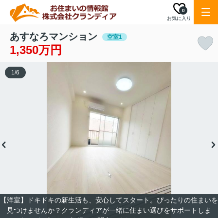
0
お気に入り
あすなろマンション
空室1
1,350万円
1
/
6
【洋室】ドキドキの新生活も、安心してスタート。ぴったりの住まいを
見つけませんか？クランディアが一緒に住まい選びをサポートしま