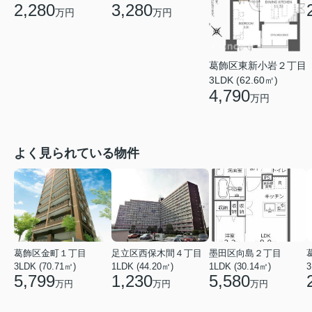
2,280
3,280
万円
万円
葛飾区東新小岩２丁目
3LDK (62.60㎡)
4,790
万円
よく見られている物件
葛飾区金町１丁目
足立区西保木間４丁目
墨田区向島２丁目
3LDK (70.71㎡)
1LDK (44.20㎡)
1LDK (30.14㎡)
3
5,799
1,230
5,580
万円
万円
万円