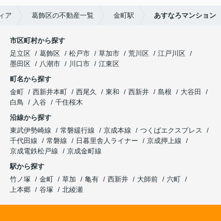
ィア
葛飾区の不動産一覧
金町駅
あすなろマンション
市区町村から探す
足立区
葛飾区
松戸市
草加市
荒川区
江戸川区
墨田区
八潮市
川口市
江東区
町名から探す
金町
西新井本町
西尾久
東和
西新井
島根
大谷田
白鳥
入谷
千住桜木
沿線から探す
東武伊勢崎線
常磐緩行線
京成本線
つくばエクスプレス
千代田線
常磐線
日暮里舎人ライナー
京成押上線
京成電鉄松戸線
京成金町線
駅から探す
竹ノ塚
金町
草加
亀有
西新井
大師前
六町
上本郷
谷塚
北綾瀬