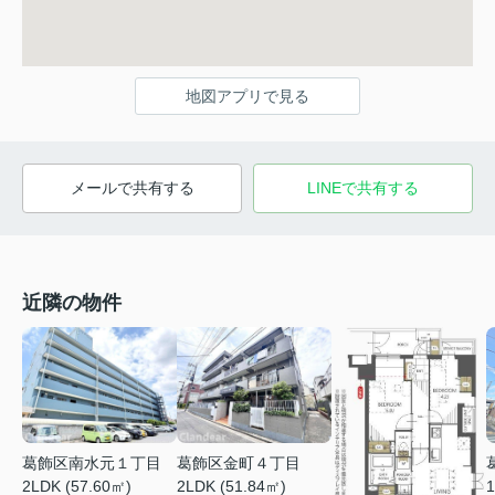
地図アプリで見る
メールで共有する
LINEで共有する
近隣の物件
葛飾区南水元１丁目
葛飾区金町４丁目
2LDK (57.60㎡)
1
2LDK (51.84㎡)