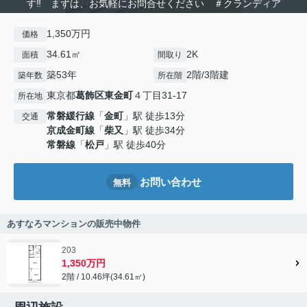
す‼ まずは、お気軽にお問合せください ＃クランディア
1,350万円
価格
34.61㎡
2K
面積
間取り
築53年
2階/3階建
築年数
所在階
東京都
葛飾区
東金町
４丁目31-17
所在地
常磐緩行線
「
金町
」駅 徒歩13分
交通
京成金町線
「
柴又
」駅 徒歩34分
常磐線
「
松戸
」駅 徒歩40分
お問い合わせ
無料
あすなろマンションの販売中物件
203
1,350万円
2階 / 10.46坪(34.61㎡)