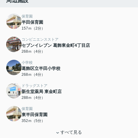
周辺施設
保育園
半田保育園
157ｍ（2分）
コンビニエンスストア
セブンイレブン 葛飾東金町4丁目店
268ｍ（4分）
小学校
葛飾区立半田小学校
268ｍ（4分）
ドラッグストア
新生堂薬局 東金町店
288ｍ（4分）
保育園
東半田保育園
352ｍ（5分）
すべて見る