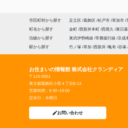
市区町村から探す
足立区
葛飾区
松戸市
草加市
町名から探す
金町
西新井本町
西尾久
東日
沿線から探す
東武伊勢崎線
常磐緩行線
京成
駅から探す
竹ノ塚
草加
西新井
亀有
谷塚
お住まいの情報館 株式会社クランディア
〒124-0001
東京都葛飾区小菅４丁目8-13
営業時間：
9:30~19:00
定休日：
水曜日
お問い合わせ