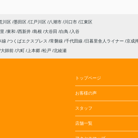
荒川区
墨田区
江戸川区
八潮市
川口市
江東区
暮里
東和
西新井
島根
大谷田
白鳥
入谷
本線
つくばエクスプレス
常磐線
千代田線
日暮里舎人ライナー
京成
大師前
六町
上本郷
松戸
北綾瀬
トップページ
お客様の声
スタッフ
店舗一覧