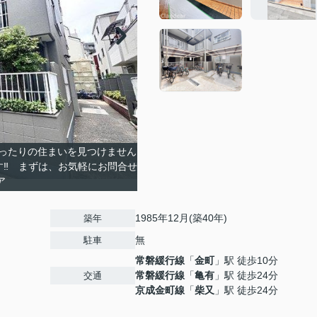
ったりの住まいを見つけません
す‼ まずは、お気軽にお問合せ
ア
1985年12月(築40年)
築年
無
駐車
常磐緩行線
「
金町
」駅 徒歩10分
常磐緩行線
「
亀有
」駅 徒歩24分
交通
京成金町線
「
柴又
」駅 徒歩24分