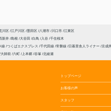
荒川区
江戸川区
墨田区
八潮市
川口市
江東区
西新井
島根
大谷田
白鳥
入谷
千住桜木
本線
つくばエクスプレス
千代田線
常磐線
日暮里舎人ライナー
京成
大師前
六町
上本郷
谷塚
北綾瀬
トップページ
お客様の声
スタッフ