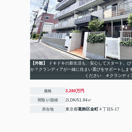
【外観】
ドキドキの新生活も、安心してスタート。ぴ
か？クランディアが一緒に住まい選びをサポートしま
ください ＃クランディ
3,280万円
価格
2LDK/51.84㎡
間取り/面積
東京都
葛飾区
金町
４丁目5-17
所在地