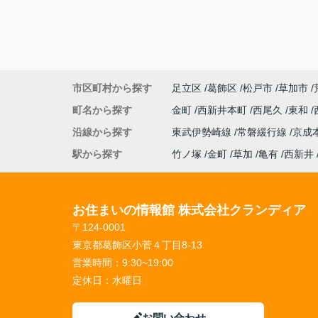
市区町村から探す
足立区
葛飾区
松戸市
草加市
町名から探す
金町
西新井本町
西尾久
東和
沿線から探す
東武伊勢崎線
常磐緩行線
京成
駅から探す
竹ノ塚
金町
草加
亀有
西新井
お住まいの情報館 株式会社クランディア
〒124-0001
東京都葛飾区小菅４丁目8-13
営業時間：
9:30~19:00
定休日：
水曜日
お問い合わせ