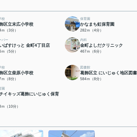
学校
保育園
飾区立末広小学校
かなまち虹保育園
24ｍ（3分）
282ｍ（4分）
ーパー
内科
いばすけっと 金町4丁目店
金町よしだクリニック
56ｍ（5分）
467ｍ（6分）
学校
図書館
飾区立柴原小学校
葛飾区立 にいじゅく地区図
67ｍ（8分）
584ｍ（8分）
育園
チイキッズ葛飾にいじゅく保育
78ｍ（10分）