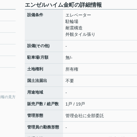
エンゼルハイム金町の詳細情報
設備条件
エレベーター
駐輪場
耐震構造
外観タイル張り
設備(その他)
-
駐車場/月額
無/-
土地権利
所有権
国土法届出
不要
用途地域
-
情報の見方
販売戸数 / 総戸数
1戸 / 19戸
管理形態
管理会社に全部委託
管理員の勤務形態
-