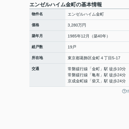
エンゼルハイム金町の基本情報
物件名
エンゼルハイム金町
価格
3,280万円
築年月
1985年12月（築40年）
総戸数
19戸
所在地
東京都
葛飾区
金町
４丁目5-17
交通
常磐緩行線
「
金町
」駅 徒歩10分
常磐緩行線
「
亀有
」駅 徒歩24分
京成金町線
「
柴又
」駅 徒歩24分