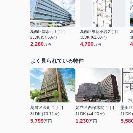
葛飾区南水元１丁目
葛飾区東新小岩２丁目
2LDK (57.60㎡)
3LDK (62.60㎡)
3
2,280
4,790
4
万円
万円
よく見られている物件
葛飾区金町１丁目
足立区西保木間４丁目
墨田区
3LDK (70.71㎡)
1LDK (44.20㎡)
1LDK 
5,799
1,230
5,58
万円
万円