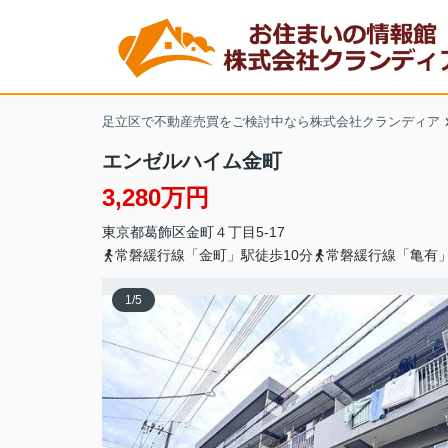
足立区で不動産売買をご検討中なら株式会社クランディア
エンゼルハイム金町
3,280万円
東京都
葛飾区
金町
４丁目5-17
常磐緩行線「金町」駅徒歩10分
常磐緩行線「亀有」
1
/
5