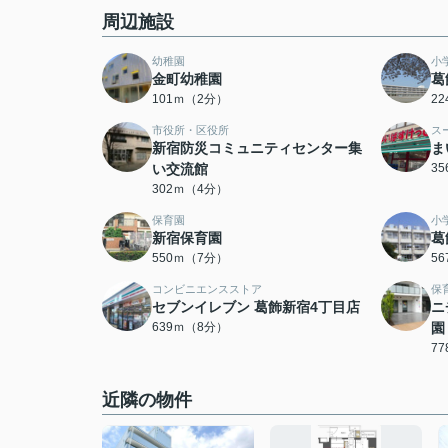
周辺施設
幼稚園
小
金町幼稚園
葛
101ｍ（2分）
2
市役所・区役所
ス
新宿防災コミュニティセンター集
ま
い交流館
3
302ｍ（4分）
保育園
小
新宿保育園
葛
550ｍ（7分）
5
コンビニエンスストア
保
セブンイレブン 葛飾新宿4丁目店
ニ
639ｍ（8分）
園
7
近隣の物件