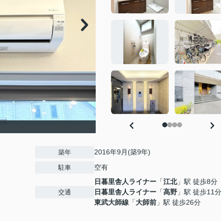
2016年9月(築9年)
築年
空有
駐車
日暮里舎人ライナー
「
江北
」駅 徒歩8分
日暮里舎人ライナー
「
高野
」駅 徒歩11
交通
東武大師線
「
大師前
」駅 徒歩26分