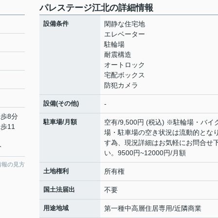
パレステージ江北の詳細情報
設備条件
閑静な住宅地
エレベーター
駐輪場
耐震構造
オートロック
宅配ボックス
防犯カメラ
設備(その他)
-
徒歩8分
駐車場/月額
空有/9,500円 (税込) ※駐輪場・バイ
歩11
場・駐車場の空き状況は流動的とな
す為、現況詳細はお気軽にお問合せ
分
い。9500円~12000円/月額
情報の見方
土地権利
所有権
国土法届出
不要
用途地域
第一種中高層住居専用/近隣商業