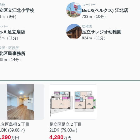
学校
スーパー
立区立江北小学校
BeLX(ベルクス) 江北店
59ｍ（9分）
733ｍ（10分）
ーパー
幼稚園
ig-A 足立扇店
足立サレジオ幼稚園
02ｍ（11分）
824ｍ（11分）
役所・区役所
北区民事務所
065ｍ（14分）
足立区島根２丁目
足立区足立２丁目
LDK (59.08㎡)
2LDK (79.03㎡)
,290
4,280
万円
万円