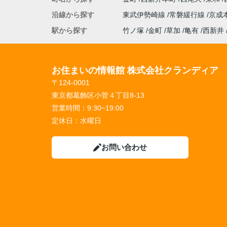
沿線から探す
東武伊勢崎線
常磐緩行線
京成
駅から探す
竹ノ塚
金町
草加
亀有
西新井
お住まいの情報館 株式会社クランディア
〒124-0001
東京都葛飾区小菅４丁目8-13
営業時間：
9:30~19:00
定休日：
水曜日
お問い合わせ