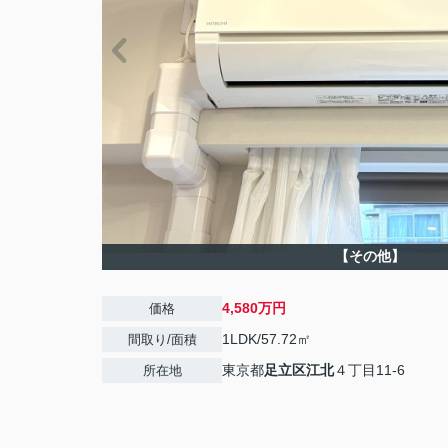
【その他】
4,580万円
価格
1LDK/57.72㎡
間取り/面積
東京都
足立区
江北
４丁目11-6
所在地