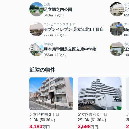
公園
小
足立堀之内公園
足
648ｍ（9分）
6
コンビニエンスストア
ス
セブンイレブン 足立江北1丁目店
B
777ｍ（10分）
8
中学校
市
興本扇学園足立区立扇中学校
江
966ｍ（13分）
1
近隣の物件
足立区神明２丁目
足立区東和５丁目
2LDK (50.36㎡)
2SLDK (61.36㎡)
3
3,180
3,598
2
万円
万円