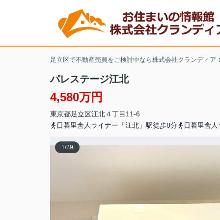
足立区で不動産売買をご検討中なら株式会社クランディア
パレステージ江北
4,580万円
東京都
足立区
江北
４丁目11-6
日暮里舎人ライナー「江北」駅徒歩8分
日暮里舎人
1
/
29