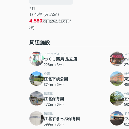
211
17.46坪 (57.72㎡)
4,580
万円(262.31万円/
坪)
周辺施設
ドラッグストア
ス
つくし薬局 足立店
m
228ｍ（3分）
2
公園
総
江北平成公園
東
374ｍ（5分）
4
保育園
公
江北保育園
五
472ｍ（6分）
5
保育園
ド
江北すきっぷ保育園
ウ
599ｍ（8分）
6