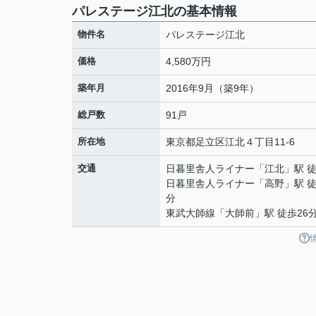
パレステージ江北の基本情報
物件名
パレステージ江北
価格
4,580万円
築年月
2016年9月（築9年）
総戸数
91戸
所在地
東京都
足立区
江北
４丁目11-6
交通
日暮里舎人ライナー
「
江北
」駅 
日暮里舎人ライナー
「
高野
」駅 徒
分
東武大師線
「
大師前
」駅 徒歩26