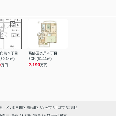
向島２丁目
葛飾区奥戸４丁目
(30.14㎡)
3DK (51.11㎡)
0
2,190
万円
万円
荒川区
江戸川区
墨田区
八潮市
川口市
江東区
西新井
島根
大谷田
白鳥
入谷
千住桜木