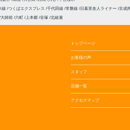
本線
つくばエクスプレス
千代田線
常磐線
日暮里舎人ライナー
京成
大師前
六町
上本郷
谷塚
北綾瀬
トップページ
お客様の声
スタッフ
店舗一覧
アクセスマップ