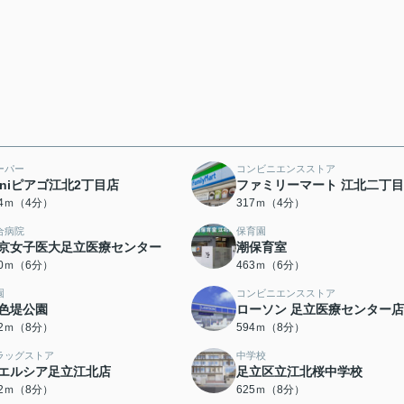
ーパー
コンビニエンスストア
iniピアゴ江北2丁目店
ファミリーマート 江北二丁
74ｍ（4分）
317ｍ（4分）
合病院
保育園
京女子医大足立医療センター
潮保育室
50ｍ（6分）
463ｍ（6分）
園
コンビニエンスストア
色堤公園
ローソン 足立医療センター店
62ｍ（8分）
594ｍ（8分）
ラッグストア
中学校
エルシア足立江北店
足立区立江北桜中学校
12ｍ（8分）
625ｍ（8分）