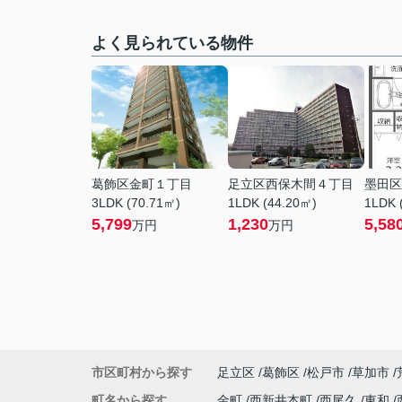
よく見られている物件
葛飾区金町１丁目
足立区西保木間４丁目
墨田区
3LDK (70.71㎡)
1LDK (44.20㎡)
1LDK 
5,799
1,230
5,58
万円
万円
市区町村から探す
足立区
葛飾区
松戸市
草加市
町名から探す
金町
西新井本町
西尾久
東和