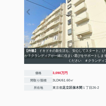
【外観】
ドキドキの新生活も、安心してスタート。ぴ
か？クランディアが一緒に住まい選びをサポートしま
ください ＃クランディ
3,090万円
価格
3LDK/61.60㎡
間取り/面積
東京都
足立区
保木間
１丁目26-2
所在地