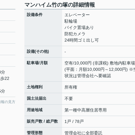
マンハイム竹の塚の詳細情報
設備条件
エレベーター
駐輪場
バイク置場あり
防犯カメラ
24時間ゴミ出し可
設備(その他)
-
駐車場/月額
空有/10,000円 (非課税) 敷地内駐車場
(平面：月額10,000円～12,000円) 
3分
状況は管理会社へ要確認
歩22
土地権利
所有権
5分
国土法届出
不要
情報の見方
用途地域
第一種中高層住居専用
販売戸数 / 総戸数
1戸 / 78戸
管理形態
管理会社に全部委託