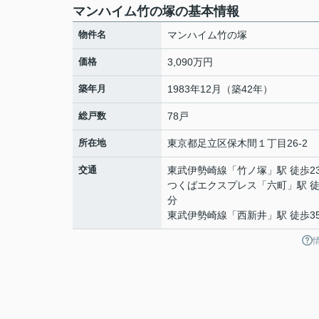
マンハイム竹の塚の基本情報
物件名
マンハイム竹の塚
価格
3,090万円
築年月
1983年12月（築42年）
総戸数
78戸
所在地
東京都
足立区
保木間
１丁目26-2
交通
東武伊勢崎線
「
竹ノ塚
」駅 徒歩2
つくばエクスプレス
「
六町
」駅 徒
分
東武伊勢崎線
「
西新井
」駅 徒歩3