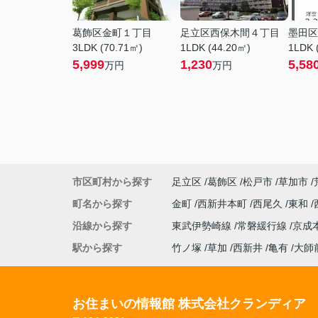
葛飾区金町１丁目
足立区西保木間４丁目
墨田区
3LDK (70.71㎡)
1LDK (44.20㎡)
1LDK 
5,999
1,230
5,58
万円
万円
市区町村から探す
足立区
葛飾区
松戸市
草加市
町名から探す
金町
西新井本町
西尾久
東和
沿線から探す
東武伊勢崎線
常磐緩行線
京成
駅から探す
竹ノ塚
草加
西新井
亀有
大師
お住まいの情報館 株式会社クランディア