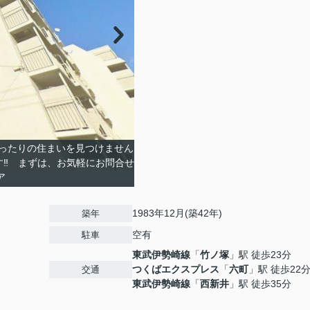
ったりの住まいを見つけません
す‼ まずは、お気軽にお問合せ
ア
1983年12月(築42年)
築年
空有
駐車
東武伊勢崎線
「
竹ノ塚
」駅 徒歩23分
つくばエクスプレス
「
六町
」駅 徒歩22
交通
東武伊勢崎線
「
西新井
」駅 徒歩35分