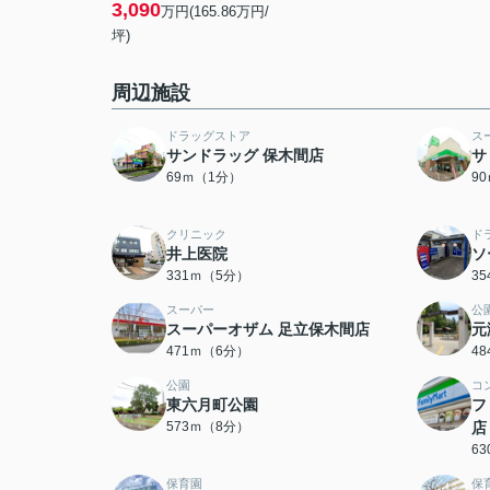
3,090
万円(165.86万円/
坪)
周辺施設
ドラッグストア
ス
サンドラッグ 保木間店
サ
69ｍ（1分）
9
クリニック
ド
井上医院
ソ
331ｍ（5分）
3
スーパー
公
スーパーオザム 足立保木間店
元
471ｍ（6分）
4
公園
コ
東六月町公園
フ
573ｍ（8分）
店
6
保育園
保