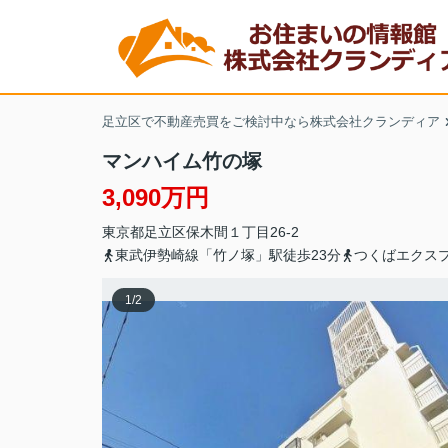
足立区で不動産売買をご検討中なら株式会社クランディア
マンハイム竹の塚
3,090万円
東京都
足立区
保木間
１丁目26-2
東武伊勢崎線「竹ノ塚」駅徒歩23分
つくばエクスプ
1
/
2