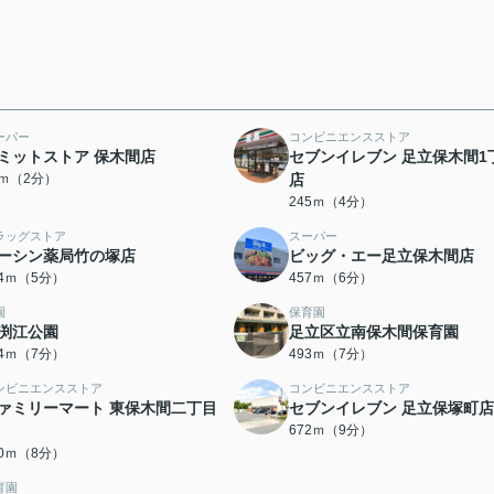
ーパー
コンビニエンスストア
ミットストア 保木間店
セブンイレブン 足立保木間1
0ｍ（2分）
店
245ｍ（4分）
ラッグストア
スーパー
ーシン薬局竹の塚店
ビッグ・エー足立保木間店
54ｍ（5分）
457ｍ（6分）
園
保育園
渕江公園
足立区立南保木間保育園
84ｍ（7分）
493ｍ（7分）
ンビニエンスストア
コンビニエンスストア
ァミリーマート 東保木間二丁目
セブンイレブン 足立保塚町店
672ｍ（9分）
30ｍ（8分）
育園