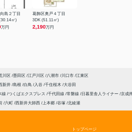
向島２丁目
葛飾区奥戸４丁目
(30.14㎡)
3DK (51.11㎡)
0
2,190
万円
万円
荒川区
墨田区
江戸川区
八潮市
川口市
江東区
西新井
島根
白鳥
入谷
千住桜木
大谷田
本線
つくばエクスプレス
千代田線
常磐線
日暮里舎人ライナー
京成
前
六町
西新井大師西
上本郷
谷塚
北綾瀬
トップページ