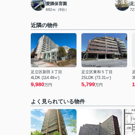
愛隣保育園
足
692ｍ（9分）
7
近隣の物件
足立区新田３丁目
足立区東和５丁目
4LDK (114.49㎡)
2SLDK (73.31㎡)
3
9,980
5,799
1
万円
万円
よく見られている物件